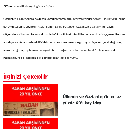
AKP milletvekillerine çok görev düşüyor
Gaziantep'e öğrenci başına düşen kamu harcamalarını artırma konusunda AKP milletvekillerine
görev düştüğünü söyleyen Ateş, "Bunun çaresi bütçeden Gaziantep'e daha iyi bir payın
düşmesini sağlamak. Bu konuda muhalefet partisi milletvekilleri olarak biz uğraşıyoruz. Bunları
anlatıyoruz. Ama maalesef AKP'dekiler bu konunun üzerine gitmiyor. Yiyecek içecek dağıtımı,
sünnet düğünü, toplu nikah ve ayakkabı ve mağaza açılışlarına katılarak 15 kişinin elinde
makasla kurdele keserken boy gösteriyorlar" diye konuştu.
İlginizi Çekebilir
Ülkenin ve Gaziantep'in en az
yüzde 60’ı kayıtdışı