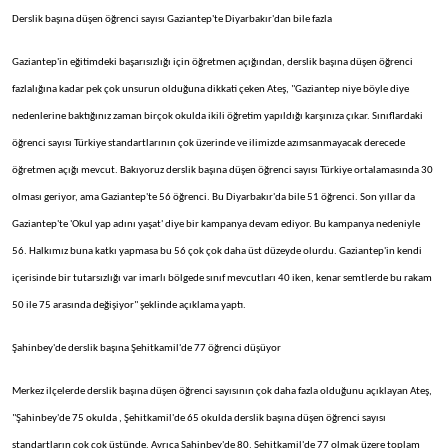
Derslik başına düşen öğrenci sayısı Gaziantep'te Diyarbakır'dan bile fazla
Gaziantep'in eğitimdeki başarısızlığı için öğretmen açığından, derslik başına düşen öğrenci
fazlalığına kadar pek çok unsurun olduğuna dikkati çeken Ateş, "Gaziantep niye böyle diye
nedenlerine baktığınız zaman birçok okulda ikili öğretim yapıldığı karşınıza çıkar. Sınıflardaki
öğrenci sayısı Türkiye standartlarının çok üzerinde ve ilimizde azımsanmayacak derecede
öğretmen açığı mevcut. Bakıyoruz derslik başına düşen öğrenci sayısı Türkiye ortalamasında 30
olması geriyor, ama Gaziantep'te 56 öğrenci. Bu Diyarbakır'da bile 51 öğrenci. Son yıllar da
Gaziantep'te 'Okul yap adını yaşat' diye bir kampanya devam ediyor. Bu kampanya nedeniyle
56. Halkımız buna katkı yapmasa bu 56 çok çok daha üst düzeyde olurdu. Gaziantep'in kendi
içerisinde bir tutarsızlığı var imarlı bölgede sınıf mevcutları 40 iken, kenar semtlerde bu rakam
50 ile 75 arasında değişiyor" şeklinde açıklama yaptı.
Şahinbey'de derslik başına Şehitkamil'de 77 öğrenci düşüyor
Merkez ilçelerde derslik başına düşen öğrenci sayısının çok daha fazla olduğunu açıklayan Ateş,
"Şahinbey'de 75 okulda , Şehitkamil'de 65 okulda derslik başına düşen öğrenci sayısı
standartların çok çok üstünde. Ayrıca Şahinbey'de 80, Şehitkamil'de 77 olmak üzere toplam