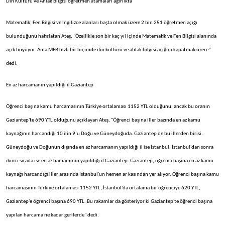
Din Kültürü ve Ahlak Bilgisi öğretmen atamaları ağırlıkta
Matematik, Fen Bilgisi ve İngilizce alanları başta olmak üzere 2 bin 251 öğretmen açığı
bulunduğunu hatırlatan Ateş, "Özellikle son bir kaç yıl içinde Matematik ve Fen Bilgisi alanında
açık büyüyor. Ama MEB hızlı bir biçimde din kültürü ve ahlak bilgisi açığını kapatmak üzere"
dedi.
En az harcamanın yapıldığı il Gaziantep
Öğrenci başına kamu harcamasının Türkiye ortalaması 1152 YTL olduğunu, ancak bu oranın
Gaziantep'te 690 YTL olduğunu açıklayan Ateş, "Öğrenci başına iller bazında en az kamu
kaynağının harcandığı 10 ilin 9’u Doğu ve Güneydoğuda. Gaziantep de bu illerden birisi.
Güneydoğu ve Doğunun dışında en az harcamanın yapıldığı il ise İstanbul. İstanbul'dan sonra
ikinci sırada ise en az hamamının yapıldığı il Gaziantep. Gaziantep, öğrenci başına en az kamu
kaynağı harcandığı iller arasında İstanbul'un hemen ar kasından yer alıyor. Öğrenci başına kamu
harcamasının Türkiye ortalaması 1152 YTL, İstanbul'da ortalama bir öğrenciye 620 YTL,
Gaziantep'e öğrenci başına 690 YTL. Bu rakamlar da gösteriyor ki Gaziantep'te öğrenci başına
yapılan harcama ne kadar gerilerde" dedi.