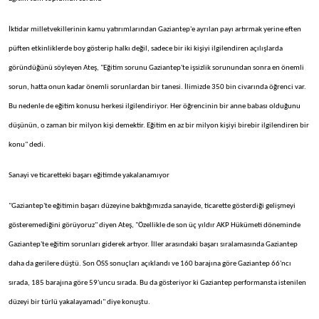
İktidar milletvekillerinin kamu yatırımlarından Gaziantep'e ayrılan payı artırmak yerine eften
püften etkinliklerde boy gösterip halkı değil, sadece bir iki kişiyi ilgilendiren açılışlarda
göründüğünü söyleyen Ateş, "Eğitim sorunu Gaziantep'te işsizlik sorunundan sonra en önemli
sorun, hatta onun kadar önemli sorunlardan bir tanesi. İlimizde 350 bin civarında öğrenci var.
Bu nedenle de eğitim konusu herkesi ilgilendiriyor. Her öğrencinin bir anne babası olduğunu
düşünün, o zaman bir milyon kişi demektir. Eğitim en az bir milyon kişiyi birebir ilgilendiren bir
konu" dedi.
Sanayi ve ticaretteki başarı eğitimde yakalanamıyor
"Gaziantep'te eğitimin başarı düzeyine baktığımızda sanayide, ticarette gösterdiği gelişmeyi
gösteremediğini görüyoruz" diyen Ateş, "Özellikle de son üç yıldır AKP Hükümeti döneminde
Gaziantep'te eğitim sorunları giderek artıyor. İller arasındaki başarı sıralamasında Gaziantep
daha da gerilere düştü. Son ÖSS sonuçları açıklandı ve 160 barajına göre Gaziantep 66'ncı
sırada, 185 barajına göre 59'uncu sırada. Bu da gösteriyor ki Gaziantep performansta istenilen
düzeyi bir türlü yakalayamadı" diye konuştu.