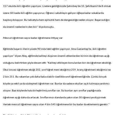
157 okulda ikili öğretim yapılıyor. Liselere geldiğimizde Şahinbey'de 10, Şehitkamil'de 8 olmak
üzere 18 lisede ikili eğitim yapıyoruz. Öğrenci sabahleyin geliyor öğleye kadar sokaklarda
başıboş dolaşıyor. Bu tabiatıyla hem eşitsizlik hem de dengesizliğe neden oluyor. Başarısızlığın
da önemli nedenlerin den biri" diye konuştu.
Mevcut öğretmen sayısı kadar öğretmene ihtiyaç var
Eğitimde başarılı illerin yüzde 90'ında tekil eğitim yapılıyor. Ama Gaziantep'te, ikili öğretim
yapılıyor" diyen Ateş, eğitimde kaliteyi düşüren önemli etkenlerden birinin de öğretmen açığı
olduğunu belirtirken şöyle devam etti: "Kaliteyi etkileyen konulardan biri de öğretmen eksikliği.
Okul öncesi öğretmen eksiği 202, sınıf öğret meni eksiğimiz 259, branş öğretmeni eksiğimiz ise
2 bin 251. Bu rakamlar çok daha fazla olabilir özellikle sınıf öğretmenliğinde. Çünkü birçok
köyde ya vekil ya da sözleşmeli öğretmen var. Bunlar da sadece okulları açık tutmaya yardımcı
oluyor. Bazı köylerde hala birleştirilmiş sınıflar var. Siz bunları ayrı sınıflar yaptığınızda
öğretmen açığı daha da artacak. Sınıflarımızı standarda yakın olan 30 öğrenciye düşürmek
itersek mevcut öğretmen sayısı olan 4 bin 545 öğretmene bir bu kadar da eklememiz gerekir."