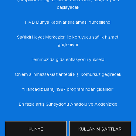
Şampiyonlar Ligi 2. eleme turu rövanş maçları yarın
başlayacak
FIVB Dünya Kadınlar sıralaması güncellendi
Sağlıklı Hayat Merkezleri ile koruyucu sağlık hizmeti
güçleniyor
Temmuz’da gıda enflasyonu yükseldi
Önlem alınmazsa Gaziantepli kışı kömürsüz geçirecek
“Hancağız Barajı 1987 programından çıkarıldı”
En fazla artış Güneydoğu Anadolu ve Akdeniz’de
KÜNYE
KULLANIM ŞARTLARI