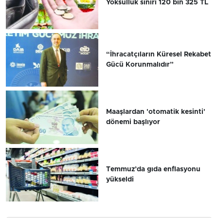
Yoksulluk sınırı 120 bin 325 TL
“İhracatçıların Küresel Rekabet
Gücü Korunmalıdır”
Maaşlardan 'otomatik kesinti'
dönemi başlıyor
Temmuz’da gıda enflasyonu
yükseldi