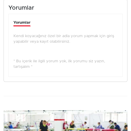
Yorumlar
Yorumlar
Kendi koyacağınız özel bir adla yorum yapmak için giriş
yapabilir veya kayıt olabilirsiniz.
* Bu içerik ile ilgili yorum yok, ilk yorumu siz yazın,
tartışalım *