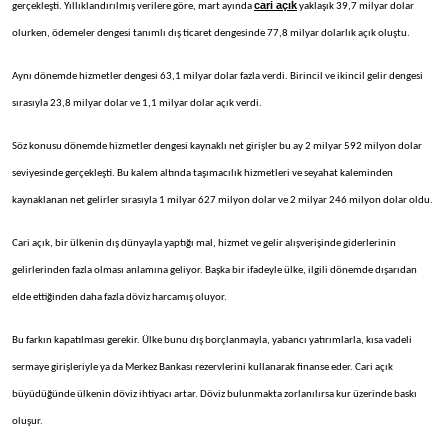
cari açık
gerçekleşti. Yıllıklandırılmış verilere göre, mart ayında
yaklaşık 39,7 milyar dolar
olurken, ödemeler dengesi tanımlı dış ticaret dengesinde 77,8 milyar dolarlık açık oluştu.
Aynı dönemde hizmetler dengesi 63,1 milyar dolar fazla verdi. Birincil ve ikincil gelir dengesi
sırasıyla 23,8 milyar dolar ve 1,1 milyar dolar açık verdi.
Söz konusu dönemde hizmetler dengesi kaynaklı net girişler bu ay 2 milyar 592 milyon dolar
seviyesinde gerçekleşti. Bu kalem altında taşımacılık hizmetleri ve seyahat kaleminden
kaynaklanan net gelirler sırasıyla 1 milyar 627 milyon dolar ve 2 milyar 246 milyon dolar oldu.
Cari açık, bir ülkenin dış dünyayla yaptığı mal, hizmet ve gelir alışverişinde giderlerinin
gelirlerinden fazla olması anlamına geliyor. Başka bir ifadeyle ülke, ilgili dönemde dışarıdan
elde ettiğinden daha fazla döviz harcamış oluyor.
Bu farkın kapatılması gerekir. Ülke bunu dış borçlanmayla, yabancı yatırımlarla, kısa vadeli
sermaye girişleriyle ya da Merkez Bankası rezervlerini kullanarak finanse eder. Cari açık
büyüdüğünde ülkenin döviz ihtiyacı artar. Döviz bulunmakta zorlanılırsa kur üzerinde baskı
oluşur.