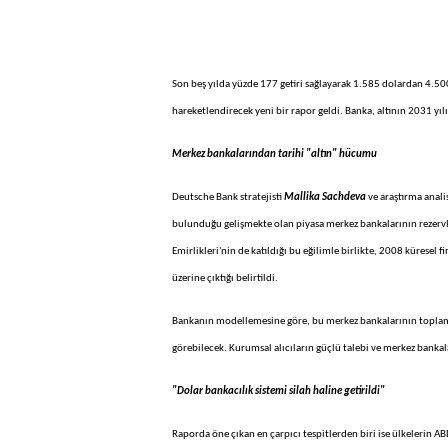
Son beş yılda yüzde 177 getiri sağlayarak 1.585 dolardan 4.50
hareketlendirecek yeni bir rapor geldi. Banka, altının 2031 yı
Merkez bankalarından tarihi "altın" hücumu
Deutsche Bank stratejisti
Mallika Sachdeva
ve araştırma anali
bulunduğu gelişmekte olan piyasa merkez bankalarının rezervleri
Emirlikleri'nin de katıldığı bu eğilimle birlikte, 2008 kürese
üzerine çıktığı belirtildi.
Bankanın modellemesine göre, bu merkez bankalarının toplam rez
görebilecek. Kurumsal alıcıların güçlü talebi ve merkez bankalar
"Dolar bankacılık sistemi silah haline getirildi"
Raporda öne çıkan en çarpıcı tespitlerden biri ise ülkelerin AB