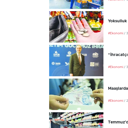
Yoksulluk 
#Ekonomi
/ 
“İhracatç
#Ekonomi
/ 
Maaşlarda
#Ekonomi
/ 
Temmuz’da