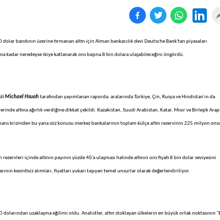
0 dolar bandının üzerine tırmanan altın için Alman bankacılık devi Deutsche Bank'tan piyasaları
lına kadar neredeyse ikiye katlanarak ons başına 8 bin dolara ulaşabileceğini öngördü.
sti
Michael Hsuah
tarafından yayımlanan raporda; aralarında Türkiye, Çin, Rusya ve Hindistan'ın da
nde altına ağırlık verdiğine dikkat çekildi. Kazakistan, Suudi Arabistan, Katar, Mısır ve Birleşik Arap
l finans krizinden bu yana söz konusu merkez bankalarının toplam külçe altın rezervinin 225 milyon on
ervleri içinde altının payının yüzde 40'a ulaşması halinde altının ons fiyatı 8 bin dolar seviyesini
ının kesintisiz alımları, fiyatları yukarı taşıyan temel unsurlar olarak değerlendiriliyor.
D dolarından uzaklaşma eğilimi oldu. Analistler, altın stoklayan ülkelerin en büyük ortak noktasının "