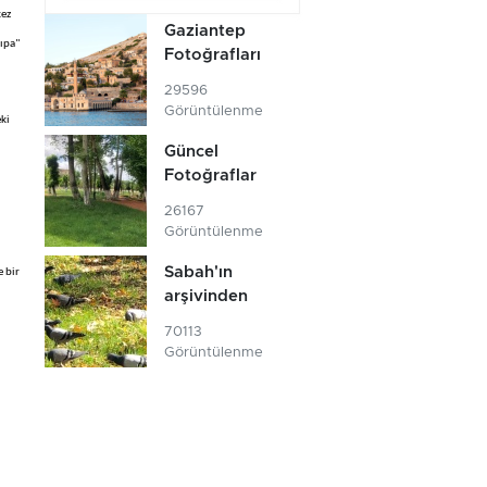
kez
Gaziantep
çıpa"
Fotoğrafları
29596
Görüntülenme
eki
Güncel
Fotoğraflar
26167
Görüntülenme
Sabah'ın
 bir
arşivinden
70113
Görüntülenme