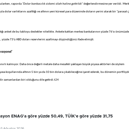
rgularken, raporda
"Dolar bankacılık sistemi silah haline getirildi"
değerlendirmesine yer verildi. Mer
 dolar varlıklarını azalttığı ve altının yeni küresel para düzeninde doların yerini alarak bir "parasal 
tığı anket de bu tabloyu destekler nitelikte. Ankete katılan merkez bankalarının yüzde 76'sı önümüzd
ken, yüzde 73'ü ABD doları rezervlerini azaltmayı düşündüğünü ifade etmişti.
rasyonel'
 sınırlı kalmıyor. Daha önce değerli metale daha mesafeli yaklaşan büyük piyasa aktörleri de söylem
sa koşullarında altının 5 bin ya da 10 bin dolara çıkabileceğine işaret ederek, bu dönemin portföyde
dir zamanlardan biri olduğunu dile getirdi.t24
flasyon ENAG'a göre yüzde 50,49, TÜİK'e göre yüzde 31,75
03 Ağustos 2026