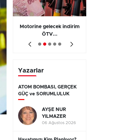
Motorine gelecek indirim
Olayların 267 b
ÖTV...
794’ünde...
Yazarlar
ATOM BOMBASI, GERÇEK
GÜÇ ve SORUMLULUK
AYŞE NUR
YILMAZER
06 Ağustos 2026
Hayatımızı Kim Planlıyor?