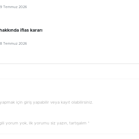
29 Temmuz 2026
 hakkında iflas kararı
28 Temmuz 2026
pmak için giriş yapabilir veya kayıt olabilirsiniz.
ilgili yorum yok, ilk yorumu siz yazın, tartışalım *