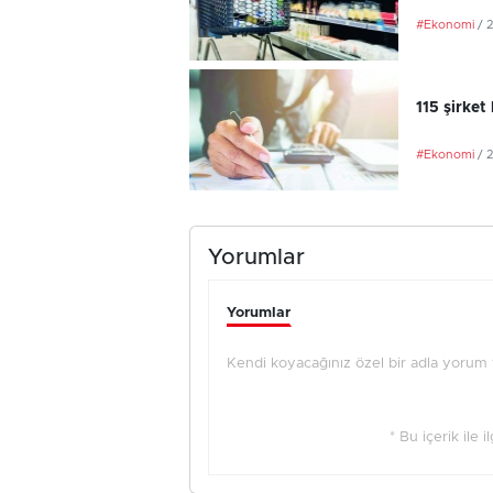
#Ekonomi
/ 
115 şirket
#Ekonomi
/ 
Yorumlar
Yorumlar
Kendi koyacağınız özel bir adla yorum ya
* Bu içerik ile 