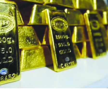
Kapanan işyeri sayısında
Yönetmeliğe aykırı
yüz...
süresiz...