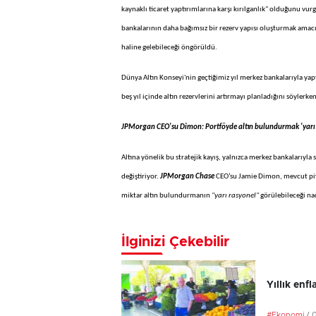
kaynaklı ticaret yaptırımlarına karşı kırılganlık" olduğunu vu
bankalarının daha bağımsız bir rezerv yapısı oluşturmak amacıyla
haline gelebileceği öngörüldü.
Dünya Altın Konseyi'nin geçtiğimiz yıl merkez bankalarıyla yap
beş yıl içinde altın rezervlerini artırmayı planladığını söyler
JPMorgan CEO'su Dimon: Portföyde altın bulundurmak 'yarı 
Altına yönelik bu stratejik kayış, yalnızca merkez bankalarıyla
değiştiriyor.
JPMorgan Chase
CEO’su Jamie Dimon, mevcut piya
miktar altın bulundurmanın
"yarı rasyonel"
görülebileceği na
İlginizi Çekebilir
Yıllık en
#Ekonomi
/ 