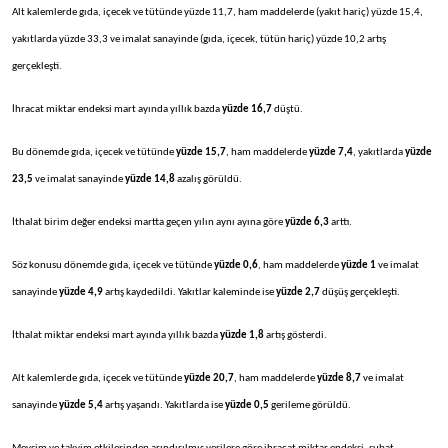
Alt kalemlerde gıda, içecek ve tütünde yüzde 11,7, ham maddelerde (yakıt hariç) yüzde 15,4,
yakıtlarda yüzde 33,3 ve imalat sanayinde (gıda, içecek, tütün hariç) yüzde 10,2 artış
gerçekleşti.
İhracat miktar endeksi mart ayında yıllık bazda
yüzde 16,7
düştü.
Bu dönemde gıda, içecek ve tütünde
yüzde 15,7
, ham maddelerde
yüzde 7,4
, yakıtlarda
yüzde
23,5
ve imalat sanayinde
yüzde 14,8
azalış görüldü.
İthalat birim değer endeksi martta geçen yılın aynı ayına göre
yüzde 6,3
arttı.
Söz konusu dönemde gıda, içecek ve tütünde
yüzde 0,6
, ham maddelerde
yüzde 1
ve imalat
sanayinde
yüzde 4,9
artış kaydedildi. Yakıtlar kaleminde ise
yüzde 2,7
düşüş gerçekleşti.
İthalat miktar endeksi mart ayında yıllık bazda
yüzde 1,8
artış gösterdi.
Alt kalemlerde gıda, içecek ve tütünde
yüzde 20,7
, ham maddelerde
yüzde 8,7
ve imalat
sanayinde
yüzde 5,4
artış yaşandı. Yakıtlarda ise
yüzde 0,5
gerileme görüldü.