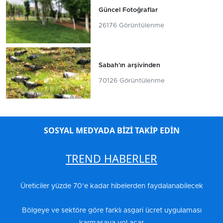
Güncel Fotoğraflar
26176 Görüntülenme
Sabah'ın arşivinden
70126 Görüntülenme
SOSYAL MEDYADA BİZİ TAKİP EDİN
TREND HABERLER
Üreticiler yüzde 70’e kadar hibelerden faydalanabilecek
Bölgeye ve sektöre göre farklı asgari ücret uygulaması