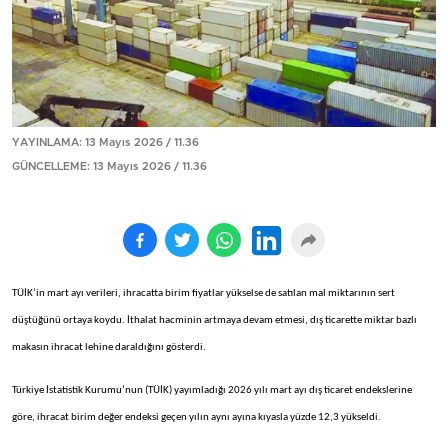
YAYINLAMA: 13 Mayıs 2026 / 11.36
GÜNCELLEME: 13 Mayıs 2026 / 11.36
TÜİK’in mart ayı verileri, ihracatta birim fiyatlar yükselse de satılan mal miktarının sert
düştüğünü ortaya koydu. İthalat hacminin artmaya devam etmesi, dış ticarette miktar bazlı
makasın ihracat lehine daraldığını gösterdi.
Türkiye İstatistik Kurumu’nun (TÜİK) yayımladığı 2026 yılı mart ayı dış ticaret endekslerine
göre, ihracat birim değer endeksi geçen yılın aynı ayına kıyasla yüzde 12,3 yükseldi.