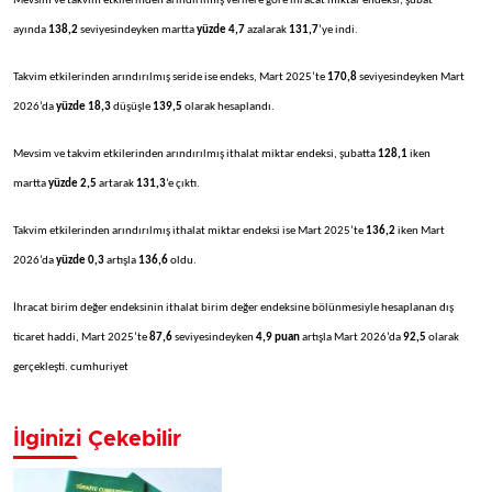
Mevsim ve takvim etkilerinden arındırılmış verilere göre ihracat miktar endeksi, şubat
ayında
138,2
seviyesindeyken martta
yüzde 4,7
azalarak
131,7
’ye indi.
Takvim etkilerinden arındırılmış seride ise endeks, Mart 2025’te
170,8
seviyesindeyken Mart
2026’da
yüzde 18,3
düşüşle
139,5
olarak hesaplandı.
Mevsim ve takvim etkilerinden arındırılmış ithalat miktar endeksi, şubatta
128,1
iken
martta
yüzde 2,5
artarak
131,3
’e çıktı.
Takvim etkilerinden arındırılmış ithalat miktar endeksi ise Mart 2025’te
136,2
iken Mart
2026’da
yüzde 0,3
artışla
136,6
oldu.
İhracat birim değer endeksinin ithalat birim değer endeksine bölünmesiyle hesaplanan dış
ticaret haddi, Mart 2025’te
87,6
seviyesindeyken
4,9 puan
artışla Mart 2026’da
92,5
olarak
gerçekleşti. cumhuriyet
İlginizi Çekebilir