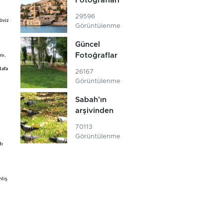
Fotoğrafları
29596
öviz
Görüntülenme
Güncel
Fotoğraflar
nı,
tafa
26167
Görüntülenme
Sabah'ın
arşivinden
70113
Görüntülenme
dı
lış.