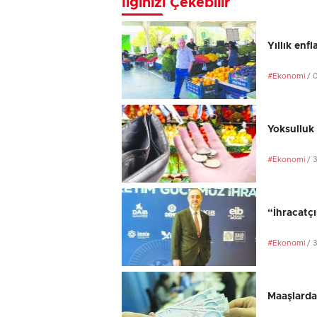
İlginizi Çekebilir
Yıllık en
#Ekonomi
/ 
Yoksulluk 
#Ekonomi
/ 
“İhracatç
#Ekonomi
/ 
Maaşlarda