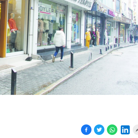
Kapanan işyeri sayısında
Yönetmeliğe aykırı
yüz...
süresiz...