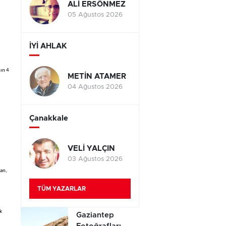
ALİ ERSÖNMEZ
05 Ağustos 2026
İYİ AHLAK
nın 4
METİN ATAMER
04 Ağustos 2026
Çanakkale
VELİ YALÇIN
03 Ağustos 2026
han,
TÜM YAZARLAR
k
Gaziantep