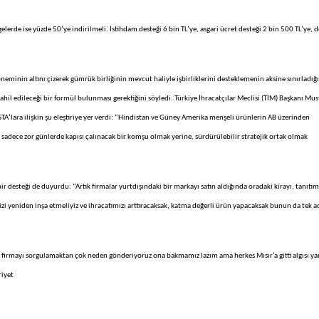
lerde ise yüzde 50’ye indirilmeli. İstihdam desteği 6 bin TL’ye, asgari ücret desteği 2 bin 500 TL’ye, d
 öneminin altını çizerek gümrük birliğinin mevcut haliyle işbirliklerini desteklemenin aksine sınırladığı
dahil edileceği bir formül bulunması gerektiğini söyledi. Türkiye İhracatçılar Meclisi (TİM) Başkanı Mus
A’lara ilişkin şu eleştiriye yer verdi: “Hindistan ve Güney Amerika menşeli ürünlerin AB üzerinden
n sadece zor günlerde kapısı çalınacak bir komşu olmak yerine, sürdürülebilir stratejik ortak olmak
ir desteği de duyurdu: “Artık firmalar yurtdışındaki bir markayı satın aldığında oradaki kirayı, tanıtım
zi yeniden inşa etmeliyiz ve ihracatımızı arttıracaksak, katma değerli ürün yapacaksak bunun da tek a
 firmayı sorgulamaktan çok neden gönderiyoruz ona bakmamız lazım ama herkes Mısır’a gitti algısı yan
riyet