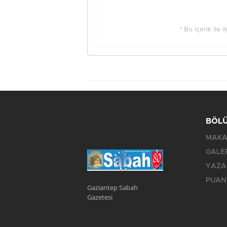
* Bu içerik ile 
BÖL
MAKA
GALE
YAZA
PUAN
Gaziantep Sabah
Gazetesi