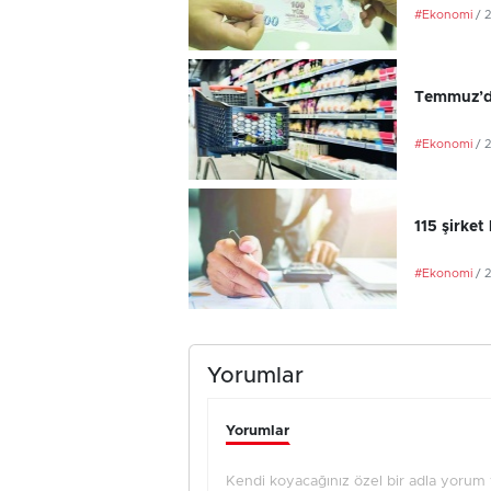
#Ekonomi
/ 
Temmuz’da
#Ekonomi
/ 
115 şirket
#Ekonomi
/ 
Yorumlar
Yorumlar
Kendi koyacağınız özel bir adla yorum ya