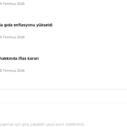
29 Temmuz 2026
 gıda enflasyonu yükseldi
29 Temmuz 2026
 hakkında iflas kararı
28 Temmuz 2026
pmak için giriş yapabilir veya kayıt olabilirsiniz.