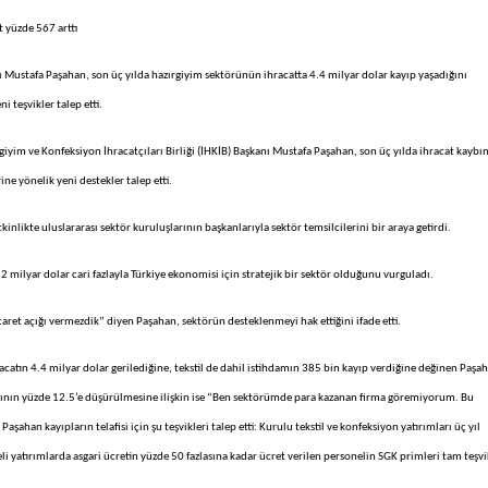
t yüzde 567 arttı
nı Mustafa Paşahan, son üç yılda hazırgiyim sektörünün ihracatta 4.4 milyar dolar kayıp yaşadığını
i teşvikler talep etti.
giyim ve Konfeksiyon İhracatçıları Birliği (İHKİB) Başkanı Mustafa Paşahan, son üç yılda ihracat kaybı
ine yönelik yeni destekler talep etti.
nlikte uluslararası sektör kuruluşlarının başkanlarıyla sektör temsilcilerini bir araya getirdi.
milyar dolar cari fazlayla Türkiye ekonomisi için stratejik bir sektör olduğunu vurguladı.
icaret açığı vermezdik” diyen Paşahan, sektörün desteklenmeyi hak ettiğini ifade etti.
atın 4.4 milyar dolar gerilediğine, tekstil de dahil istihdamın 385 bin kayıp verdiğine değinen Paşa
ranının yüzde 12.5’e düşürülmesine ilişkin ise “Ben sektörümde para kazanan firma göremiyorum. Bu
ahan kayıpların telafisi için şu teşvikleri talep etti: Kurulu tekstil ve konfeksiyon yatırımları üç yıl
li yatırımlarda asgari ücretin yüzde 50 fazlasına kadar ücret verilen personelin SGK primleri tam teşvi