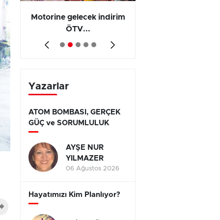
Motorine gelecek indirim
Olayların 267 b
ÖTV...
794’ünde...
Yazarlar
ATOM BOMBASI, GERÇEK
GÜÇ ve SORUMLULUK
AYŞE NUR
YILMAZER
06 Ağustos 2026
Hayatımızı Kim Planlıyor?