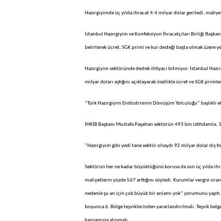
Hazırgiyimde üç yılda ihracat 4.4 milyar dolar geriledi, maliye
İstanbul Hazırgiyim ve Konfeksiyon İhracatçıları Birliği Başka
belirterek ücret, SGK primi ve kur desteği başta olmak üzere yen
Hazırgiyim sektöründe destek ihtiyacı bitmiyor. İstanbul Hazır
milyar doları aştığını açıklayarak özellikle ücret ve SGK primler
“Türk Hazırgiyim Endüstrisinin Dönüşüm Yolculuğu” başlıklı etki
İHKİB Başkanı Mustafa Paşahan sektörün 493 bin istihdamla, 12 
“Hazırgiyim gibi yedi tane sektör olsaydı 92 milyar dolar dış t
Sektörün her ne kadar büyüklüğünü korusa da son üç yılda ihrac
maliyetlerin yüzde 567 arttığını söyledi. Kurumlar vergisi o
nedenle şu an için çok büyük bir anlamı yok” yorumunu yaptı. Paş
boyunca 6. Bölge teşviklerinden yararlandırılmalı. Teşvik belge
kapsamına alınmalı.