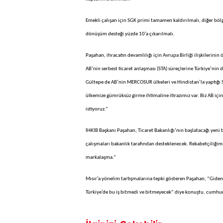
Emekli çalışan için SGK primi tamamen kaldırılmalı, diğer bölge
dönüşüm desteği yüzde 10’a çıkarılmalı.
Paşahan, ihracatın devamlılığı için Avrupa Birliği ilişkilerinin
AB’nin serbest ticaret anlaşması (STA) süreçlerine Türkiye’nin 
Gültepe de AB’nin MERCOSUR ülkeleri ve Hindistan’la yaptığı ST
ülkemize gümrüksüz girme ihtimaline itirazımız var. Biz AB içi
istiyoruz.”
İHKİB Başkanı Paşahan, Ticaret Bakanlığı’nın başlatacağı yeni b
çalışmaları bakanlık tarafından desteklenecek. Rekabetçiliğimi
markalaşma.”
Mısır’a yönelim tartışmalarına tepki gösteren Paşahan, “Giden
Türkiye’de bu iş bitmedi ve bitmeyecek” diye konuştu. cumhu