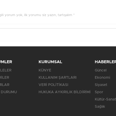
ilgili yorum yok, ilk yorumu siz yazın, tartışalım *
ÜMLER
KURUMSAL
HABERLE
LELER
KÜNYE
Güncel
RİLER
KULLANIM ŞARTLARI
Ekonomi
RLAR
VERİ POLİTİKASI
Siyaset
 DURUMU
HUKUKA AYKIRILIK BİLDİRİMİ
Spor
Kültür-Sanat
Sağlık