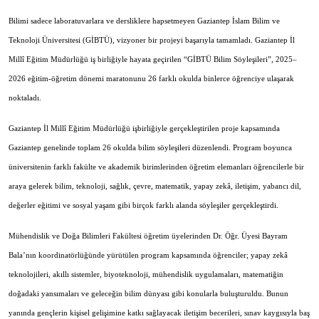
Bilimi sadece laboratuvarlara ve dersliklere hapsetmeyen Gaziantep İslam Bilim ve
Teknoloji Üniversitesi (GİBTÜ), vizyoner bir projeyi başarıyla tamamladı. Gaziantep İl
Millî Eğitim Müdürlüğü iş birliğiyle hayata geçirilen “GİBTÜ Bilim Söyleşileri”, 2025–
2026 eğitim-öğretim dönemi maratonunu 26 farklı okulda binlerce öğrenciye ulaşarak
noktaladı.
Gaziantep İl Millî Eğitim Müdürlüğü işbirliğiyle gerçekleştirilen proje kapsamında
Gaziantep genelinde toplam 26 okulda bilim söyleşileri düzenlendi. Program boyunca
üniversitenin farklı fakülte ve akademik birimlerinden öğretim elemanları öğrencilerle bir
araya gelerek bilim, teknoloji, sağlık, çevre, matematik, yapay zekâ, iletişim, yabancı dil,
değerler eğitimi ve sosyal yaşam gibi birçok farklı alanda söyleşiler gerçekleştirdi.
Mühendislik ve Doğa Bilimleri Fakültesi öğretim üyelerinden Dr. Öğr. Üyesi Bayram
Bala’nın koordinatörlüğünde yürütülen program kapsamında öğrenciler; yapay zekâ
teknolojileri, akıllı sistemler, biyoteknoloji, mühendislik uygulamaları, matematiğin
doğadaki yansımaları ve geleceğin bilim dünyası gibi konularla buluşturuldu. Bunun
yanında gençlerin kişisel gelişimine katkı sağlayacak iletişim becerileri, sınav kaygısıyla baş