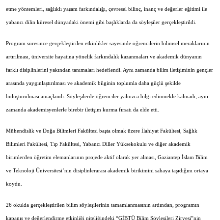
etme yöntemleri, sağlıklı yaşam farkındalığı, çevresel bilinç, inanç ve değerler eğitimi ile
yabancı dilin küresel dünyadaki önemi gibi başlıklarda da söyleşiler gerçekleştirildi.
Program süresince gerçekleştirilen etkinlikler sayesinde öğrencilerin bilimsel meraklarının
artırılması, üniversite hayatına yönelik farkındalık kazanmaları ve akademik dünyanın
farklı disiplinlerini yakından tanımaları hedeflendi. Aynı zamanda bilim iletişiminin gençler
arasında yaygınlaştırılması ve akademik bilginin toplumla daha güçlü şekilde
buluşturulması amaçlandı. Söyleşilerde öğrenciler yalnızca bilgi edinmekle kalmadı; aynı
zamanda akademisyenlerle birebir iletişim kurma fırsatı da elde etti.
Mühendislik ve Doğa Bilimleri Fakültesi başta olmak üzere İlahiyat Fakültesi, Sağlık
Bilimleri Fakültesi, Tıp Fakültesi, Yabancı Diller Yüksekokulu ve diğer akademik
birimlerden öğretim elemanlarının projede aktif olarak yer alması, Gaziantep İslam Bilim
ve Teknoloji Üniversitesi’nin disiplinlerarası akademik birikimini sahaya taşıdığını ortaya
koydu.
26 okulda gerçekleştirilen bilim söyleşilerinin tamamlanmasının ardından, programın
kapanış ve değerlendirme etkinliği niteliğindeki “GİBTÜ Bilim Söyleşileri Zirvesi”nin