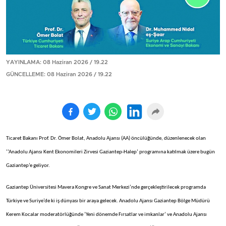
YAYINLAMA: 08 Haziran 2026 / 19.22
GÜNCELLEME: 08 Haziran 2026 / 19.22
Ticaret Bakanı Prof. Dr. Ömer Bolat, Anadolu Ajansı (AA) öncülüğünde, düzenlenecek olan
’’Anadolu Ajansı Kent Ekonomileri Zirvesi Gaziantep-Halep’ programına katılmak üzere bugün
Gaziantep’e geliyor.
Gaziantep Üniversitesi Mavera Kongre ve Sanat Merkezi’nde gerçekleştirilecek programda
Türkiye ve Suriye’de ki iş dünyası bir araya gelecek. Anadolu Ajansı Gaziantep Bölge Müdürü
Kerem Kocalar moderatörlüğünde ‘Yeni dönemde Fırsatlar ve imkanlar’ ve Anadolu Ajansı