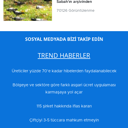
Sabah'ın arşivinden
70126 Görüntülenme
SOSYAL MEDYADA BİZİ TAKİP EDİN
TREND HABERLER
Üreticiler yüzde 70’e kadar hibelerden faydalanabilecek
Bölgeye ve sektöre göre farklı asgari ücret uygulaması
karmaşaya yol açar
115 şirket hakkında iflas kararı
Çiftçiyi 3-5 tüccara mahkum etmeyin