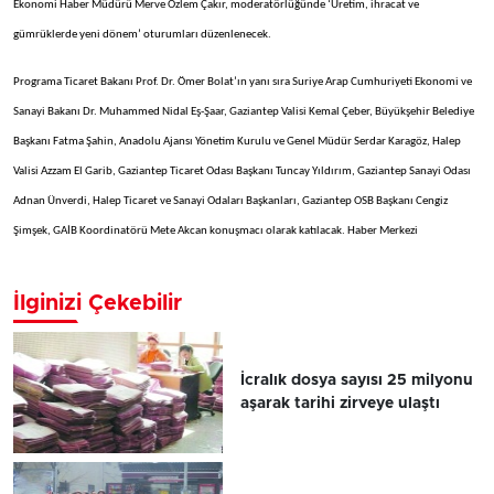
Ekonomi Haber Müdürü Merve Özlem Çakır, moderatörlüğünde ‘Üretim, ihracat ve
gümrüklerde yeni dönem’ oturumları düzenlenecek.
Programa Ticaret Bakanı Prof. Dr. Ömer Bolat’ın yanı sıra Suriye Arap Cumhuriyeti Ekonomi ve
Sanayi Bakanı Dr. Muhammed Nidal Eş-Şaar, Gaziantep Valisi Kemal Çeber, Büyükşehir Belediye
Başkanı Fatma Şahin, Anadolu Ajansı Yönetim Kurulu ve Genel Müdür Serdar Karagöz, Halep
Valisi Azzam El Garib, Gaziantep Ticaret Odası Başkanı Tuncay Yıldırım, Gaziantep Sanayi Odası
Adnan Ünverdi, Halep Ticaret ve Sanayi Odaları Başkanları, Gaziantep OSB Başkanı Cengiz
Şimşek, GAİB Koordinatörü Mete Akcan konuşmacı olarak katılacak. Haber Merkezi
İlginizi Çekebilir
İcralık dosya sayısı 25 milyonu
aşarak tarihi zirveye ulaştı