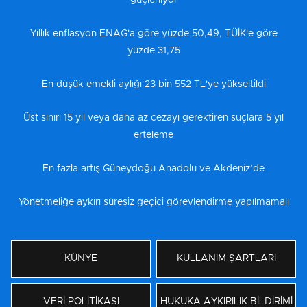
Yıllık enflasyon ENAG'a göre yüzde 50,49, TÜİK'e göre
yüzde 31,75
En düşük emekli aylığı 23 bin 552 TL'ye yükseltildi
Üst sınırı 15 yıl veya daha az cezayı gerektiren suçlara 5 yıl
erteleme
En fazla artış Güneydoğu Anadolu ve Akdeniz’de
Yönetmeliğe aykırı süresiz geçici görevlendirme yapılmamalı
KÜNYE
KULLANIM ŞARTLARI
VERİ POLİTİKASI
HUKUKA AYKIRILIK BİLDİRİMİ