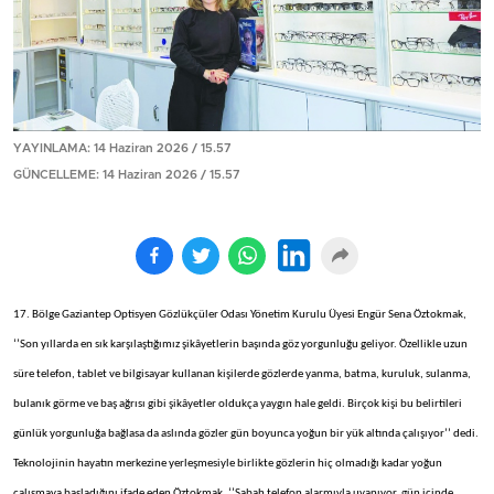
YAYINLAMA: 14 Haziran 2026 / 15.57
GÜNCELLEME: 14 Haziran 2026 / 15.57
17. Bölge Gaziantep Optisyen Gözlükçüler Odası Yönetim Kurulu Üyesi Engür Sena Öztokmak,
‘’Son yıllarda en sık karşılaştığımız şikâyetlerin başında göz yorgunluğu geliyor. Özellikle uzun
süre telefon, tablet ve bilgisayar kullanan kişilerde gözlerde yanma, batma, kuruluk, sulanma,
bulanık görme ve baş ağrısı gibi şikâyetler oldukça yaygın hale geldi. Birçok kişi bu belirtileri
günlük yorgunluğa bağlasa da aslında gözler gün boyunca yoğun bir yük altında çalışıyor’’ dedi.
Teknolojinin hayatın merkezine yerleşmesiyle birlikte gözlerin hiç olmadığı kadar yoğun
çalışmaya başladığını ifade eden Öztokmak, ‘’Sabah telefon alarmıyla uyanıyor, gün içinde