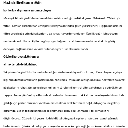
Mavi ışık filtreli camlar gözün
konforlu çalışmasına yardımcı oluyor
Mavi ışık filtreli gözlüklerin önemli bir destek sunduğuna dikkat çeken Öztokmak, ‘’Mavi ışık
filtreli camlar, ekranlardan ve yapay ışık kaynaklarından gelen yüksek enerjili ışığın bir kısmını
filtreleyerek gözlerin daha konforlu çalışmasına yardımcı oluyor. Özellikle gün içinde uzun
saatler ekran kullanan kişilerde göz yorgunluğunun azaltılmasına ve daha rahat bir görüş
deneyimi sağlanmasına katkıda bulunabiliyor’’ ifadelerini kullandı.
Gözleri koruyacak önlemler
almak tercih değil, ihtiyaç
Tek çözümün gözlük kullanmak olmadığını sözlerine ekleyen Öztokmak, ‘’Ekran başında çalışan
kişilerin düzenli aralıklarla gözlerini dinlendirmesi, mümkün olduğunca uzak noktalara bakarak
göz kaslarını rahatlatması ve ekran kullanım sürelerini kontrol altında tutması da büyük önem
taşıyor. Ancak günümüz şartlarında ekranlardan tamamen uzak kalmak neredeyse imkânsız hale
geldiği için gözlerimizi koruyacak önlemler almak artık bir tercih değil, ihtiyaç haline gelmiş
durumda. Bizler göz sağlığının sadece numaralı gözlük kullanmakla ilgili olmadığını
düşünüyoruz. Gözlerimizi çevremizdeki dijital dünyaya karşı korumak da en az net görmek
kadar önemli. Çünkü teknoloji gelişmeye devam ederken göz sağlığımızı koruma bilincimizin de