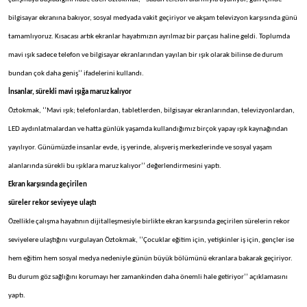
bilgisayar ekranına bakıyor, sosyal medyada vakit geçiriyor ve akşam televizyon karşısında günü
tamamlıyoruz. Kısacası artık ekranlar hayatımızın ayrılmaz bir parçası haline geldi. Toplumda
mavi ışık sadece telefon ve bilgisayar ekranlarından yayılan bir ışık olarak bilinse de durum
bundan çok daha geniş’’ ifadelerini kullandı.
İnsanlar, sürekli mavi ışığa maruz kalıyor
Öztokmak, ‘’Mavi ışık; telefonlardan, tabletlerden, bilgisayar ekranlarından, televizyonlardan,
LED aydınlatmalardan ve hatta günlük yaşamda kullandığımız birçok yapay ışık kaynağından
yayılıyor. Günümüzde insanlar evde, iş yerinde, alışveriş merkezlerinde ve sosyal yaşam
alanlarında sürekli bu ışıklara maruz kalıyor’’ değerlendirmesini yaptı.
Ekran karşısında geçirilen
süreler rekor seviyeye ulaştı
Özellikle çalışma hayatının dijitalleşmesiyle birlikte ekran karşısında geçirilen sürelerin rekor
seviyelere ulaştığını vurgulayan Öztokmak, ‘’Çocuklar eğitim için, yetişkinler iş için, gençler ise
hem eğitim hem sosyal medya nedeniyle günün büyük bölümünü ekranlara bakarak geçiriyor.
Bu durum göz sağlığını korumayı her zamankinden daha önemli hale getiriyor’’ açıklamasını
yaptı.