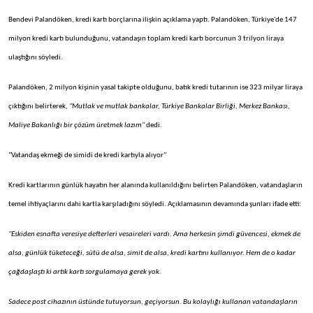
Bendevi Palandöken, kredi kartı borçlarına ilişkin açıklama yaptı. Palandöken, Türkiye'de 147
milyon kredi kartı bulunduğunu, vatandaşın toplam kredi kartı borcunun 3 trilyon liraya
ulaştığını söyledi.
Palandöken, 2 milyon kişinin yasal takipte olduğunu, batık kredi tutarının ise 323 milyar liraya
çıktığını belirterek,
"Mutlak ve mutlak bankalar, Türkiye Bankalar Birliği, Merkez Bankası,
Maliye Bakanlığı bir çözüm üretmek lazım"
dedi.
"Vatandaş ekmeği de simidi de kredi kartıyla alıyor"
Kredi kartlarının günlük hayatın her alanında kullanıldığını belirten Palandöken, vatandaşların
temel ihtiyaçlarını dahi kartla karşıladığını söyledi. Açıklamasının devamında şunları ifade etti:
"Eskiden esnafta veresiye defterleri vesaireleri vardı. Ama herkesin şimdi güvencesi, ekmek de
alsa, günlük tüketeceği, sütü de alsa, simit de alsa, kredi kartını kullanıyor. Hem de o kadar
çağdaşlaştı ki artık kartı sorgulamaya gerek yok.
Sadece post cihazının üstünde tutuyorsun, geçiyorsun. Bu kolaylığı kullanan vatandaşların