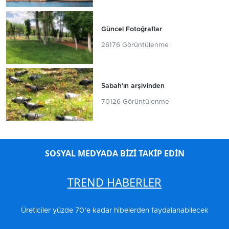
Güncel Fotoğraflar
26176 Görüntülenme
Sabah'ın arşivinden
70126 Görüntülenme
SOSYAL MEDYADA BİZİ TAKİP EDİN
TREND HABERLER
Üreticiler yüzde 70’e kadar hibelerden faydalanabilecek