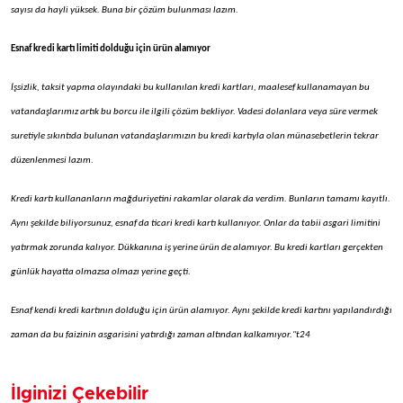
sayısı da hayli yüksek. Buna bir çözüm bulunması lazım.
Esnaf kredi kartı limiti dolduğu için ürün alamıyor
İşsizlik, taksit yapma olayındaki bu kullanılan kredi kartları, maalesef kullanamayan bu
vatandaşlarımız artık bu borcu ile ilgili çözüm bekliyor. Vadesi dolanlara veya süre vermek
suretiyle sıkıntıda bulunan vatandaşlarımızın bu kredi kartıyla olan münasebetlerin tekrar
düzenlenmesi lazım.
Kredi kartı kullananların mağduriyetini rakamlar olarak da verdim. Bunların tamamı kayıtlı.
Aynı şekilde biliyorsunuz, esnaf da ticari kredi kartı kullanıyor. Onlar da tabii asgari limitini
yatırmak zorunda kalıyor. Dükkanına iş yerine ürün de alamıyor. Bu kredi kartları gerçekten
günlük hayatta olmazsa olmazı yerine geçti.
Esnaf kendi kredi kartının dolduğu için ürün alamıyor. Aynı şekilde kredi kartını yapılandırdığı
zaman da bu faizinin asgarisini yatırdığı zaman altından kalkamıyor."t24
İlginizi Çekebilir