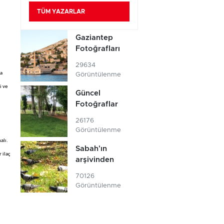
TÜM YAZARLAR
Gaziantep
Fotoğrafları
29634
da
Görüntülenme
i ve
Güncel
Fotoğraflar
26176
Görüntülenme
alı.
Sabah'ın
 ilaç
arşivinden
70126
Görüntülenme