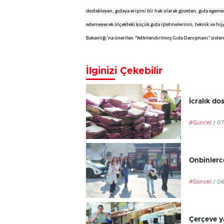
destekleyen, gıdaya erişimi bir hak olarak gözeten, gıda egem
edemeyecek ölçekteki küçük gıda işletmelerinin, teknik ve h
Bakanlığı’na önerilen "Yetkilendirilmiş Gıda Danışmanı" sistem
İlginizi Çekebilir
İcralık do
#Güncel
/ 0
Onbinlerce
#Güncel
/ 0
Çerçeve ya