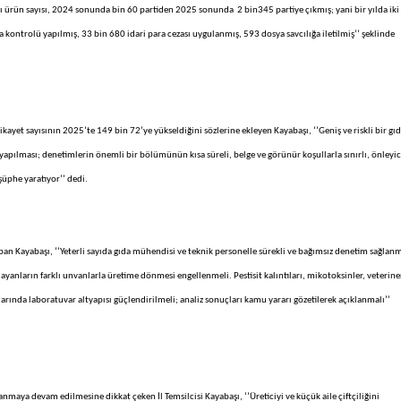
lı ürün sayısı, 2024 sonunda bin 60 partiden 2025 sonunda 2 bin345 partiye çıkmış; yani bir yılda iki
 kontrolü yapılmış, 33 bin 680 idari para cezası uygulanmış, 593 dosya savcılığa iletilmiş’’ şeklinde
ayet sayısının 2025’te 149 bin 72’ye yükseldiğini sözlerine ekleyen Kayabaşı, ‘’Geniş ve riskli bir gı
 yapılması; denetimlerin önemli bir bölümünün kısa süreli, belge ve görünür koşullarla sınırlı, önleyic
üphe yaratıyor’’ dedi.
an Kayabaşı, ‘’Yeterli sayıda gıda mühendisi ve teknik personelle sürekli ve bağımsız denetim sağlanm
arlayanların farklı unvanlarla üretime dönmesi engellenmeli. Pestisit kalıntıları, mikotoksinler, veteriner
nularında laboratuvar altyapısı güçlendirilmeli; analiz sonuçları kamu yararı gözetilerek açıklanmalı’’
ıklanmaya devam edilmesine dikkat çeken İl Temsilcisi Kayabaşı, ‘’Üreticiyi ve küçük aile çiftçiliğini