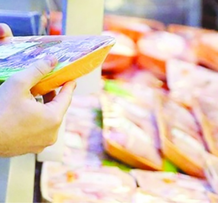
Birçok uyku hastalığının
En ucuz sigara 120 TL,
tan...
pa...