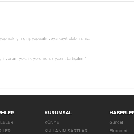
pmak için giriş yapabilir veya kayıt olabilirsiniz.
ilgili yorum yok, ilk yorumu siz yazın, tartışalım *
ÜMLER
KURUMSAL
HABERLE
LELER
KÜNYE
Güncel
RİLER
KULLANIM ŞARTLARI
Ekonomi