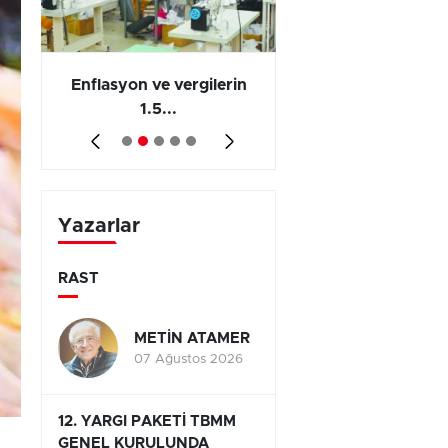
 en
Enflasyon ve vergilerin
Barış yatırımı, üre
1.5...
ve...
Yazarlar
RAST
METİN ATAMER
07 Ağustos 2026
12. YARGI PAKETİ TBMM
GENEL KURULUNDA