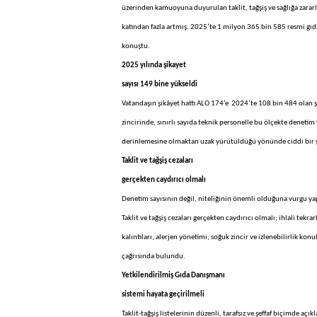
üzerinden kamuoyuna duyurulan taklit, tağşiş ve sağlığa zarar
katından fazla artmış. 2025’te 1 milyon 365 bin 585 resmi gıda
konuştu.
2025 yılında şikayet
sayısı 149 bine yükseldi
Vatandaşın şikâyet hattı ALO 174’e 2024’te 108 bin 484 olan şik
zincirinde, sınırlı sayıda teknik personelle bu ölçekte denetim
derinlemesine olmaktan uzak yürütüldüğü yönünde ciddi bir ş
Taklit ve tağşiş cezaları
gerçekten caydırıcı olmalı
Denetim sayısının değil, niteliğinin önemli olduğuna vurgu yap
Taklit ve tağşiş cezaları gerçekten caydırıcı olmalı; ihlali tekr
kalıntıları, alerjen yönetimi, soğuk zincir ve izlenebilirlik ko
çağrısında bulundu.
Yetkilendirilmiş Gıda Danışmanı
sistemi hayata geçirilmeli
Taklit-tağşiş listelerinin düzenli, tarafsız ve şeffaf biçimde aç