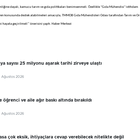
enliğine dayalı, kamucu tarım ve gıda politikaları benimsenmeli. Özellikle "Gıda Mühendisi" istihdam
ijyen konusunda destek alabilmeleri amacıyla, TMMOB Gıda Mühendisleri Odası tarafından Tarım ve 
i hayata geçirilmeli’’ önerisini yaptı. Haber Merkezi
sya sayısı 25 milyonu aşarak tarihi zirveye ulaştı
7 Ağustos 2026
 öğrenci ve aile ağır baskı altında bırakıldı
6 Ağustos 2026
sa çok eksik, ihtiyaçlara cevap verebilecek nitelikte değil