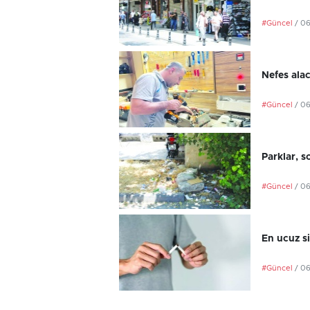
#Güncel
/ 0
Nefes ala
#Güncel
/ 0
Parklar, s
#Güncel
/ 0
En ucuz si
#Güncel
/ 0