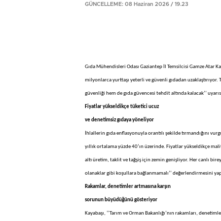
GÜNCELLEME: 08 Haziran 2026 / 19.23
Gıda Mühendisleri Odası Gaziantep İl Temsilcisi Gamze Atar Kayab
milyonlarca yurttaşı yeterli ve güvenli gıdadan uzaklaştırıyor.
güvenliği hem de gıda güvencesi tehdit altında kalacak’’ uyar
Fiyatlar yükseldikçe tüketici ucuz
ve denetimsiz gıdaya yöneliyor
İhlallerin gıda enflasyonuyla orantılı şekilde tırmandığını vu
yıllık ortalama yüzde 40’ın üzerinde. Fiyatlar yükseldikçe mali
altı üretim, taklit ve tağşiş için zemin genişliyor. Her canlı 
olanaklar gibi koşullara bağlanmamalı’’ değerlendirmesini yap
Rakamlar, denetimler artmasına karşın
sorunun büyüdüğünü gösteriyor
Kayabaşı, ‘’Tarım ve Orman Bakanlığı’nın rakamları, denetim