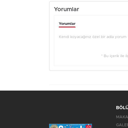
Yorumlar
Yorumlar
Kendi koyacağınız özel bir adla yorum ya
* Bu içerik ile 
BÖL
MAKA
GALE