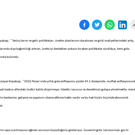
aşı, ‘’ Yanlış tarım ve gelir politikaları, üretim alanlarının daralması ve girdi maliyetlerindeki artış;
 Tarımda dışa bağımlılığı artıran, üreticiyi destekten yoksun bırakan politikalar sürdükçe, hem gıda
ısında bulundu.
rgulayan Kayabaşı, ‘’2026 Nisan’ında yıllık gıda enflasyonu yüzde 34,5 düzeyinde, mutfak enflasyonun
yet baskısı altındaki üretici kalite düşürmeye, tüketici ise ucuz ve denetimsiz gıdaya yönelmekte; mer
bireyin beslenme, gelişme ve yaşamını idame ettirme hakkı vardır ve bu hak hiçbir biçimde ekonomik
tı.
lerin sayıca artmasına rağmen sorunun büyüdüğünü gösteriyor. Guvenilirgida. tarimorman.gov.tr