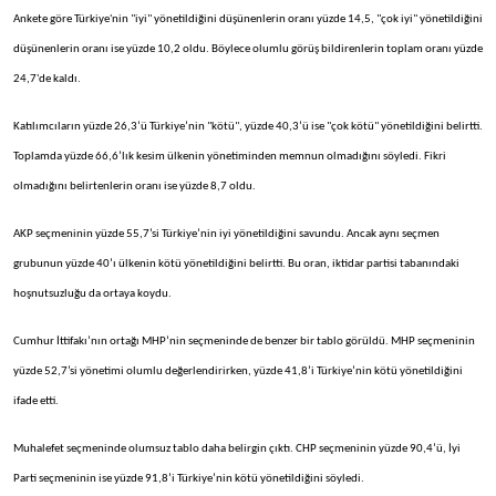
Ankete göre Türkiye'nin "iyi" yönetildiğini düşünenlerin oranı yüzde 14,5, "çok iyi" yönetildiğini
düşünenlerin oranı ise yüzde 10,2 oldu. Böylece olumlu görüş bildirenlerin toplam oranı yüzde
24,7'de kaldı.
Katılımcıların yüzde 26,3’ü Türkiye’nin "kötü", yüzde 40,3’ü ise "çok kötü" yönetildiğini belirtti.
Toplamda yüzde 66,6’lık kesim ülkenin yönetiminden memnun olmadığını söyledi. Fikri
olmadığını belirtenlerin oranı ise yüzde 8,7 oldu.
AKP seçmeninin yüzde 55,7’si Türkiye’nin iyi yönetildiğini savundu. Ancak aynı seçmen
grubunun yüzde 40’ı ülkenin kötü yönetildiğini belirtti. Bu oran, iktidar partisi tabanındaki
hoşnutsuzluğu da ortaya koydu.
Cumhur İttifakı’nın ortağı MHP’nin seçmeninde de benzer bir tablo görüldü. MHP seçmeninin
yüzde 52,7’si yönetimi olumlu değerlendirirken, yüzde 41,8’i Türkiye’nin kötü yönetildiğini
ifade etti.
Muhalefet seçmeninde olumsuz tablo daha belirgin çıktı. CHP seçmeninin yüzde 90,4’ü, İyi
Parti seçmeninin ise yüzde 91,8’i Türkiye’nin kötü yönetildiğini söyledi.