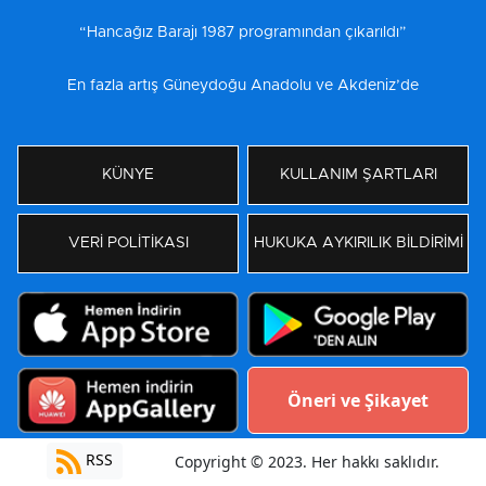
“Hancağız Barajı 1987 programından çıkarıldı”
En fazla artış Güneydoğu Anadolu ve Akdeniz’de
KÜNYE
KULLANIM ŞARTLARI
VERİ POLİTİKASI
HUKUKA AYKIRILIK BİLDİRİMİ
Öneri ve Şikayet
RSS
Copyright © 2023. Her hakkı saklıdır.