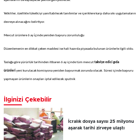
aşamalarını da kapsayacak şekilde genişletilecek.
Yetkililer, özellikle tüketiciyi yanıltabilecek tanıtımlar ve içeriklere karşı daha sıkı uygulamaların
devreye alınacağını belirtiyor.
Mevcut ürünlere 6 ay i̇çinde yeniden başvuru zorunluluğu
Düzenlemenin en dikkat çeken maddesi ise hali hazırda piyasada bulunan ürünlerle ilgili oldu.
Taslağa göre yürürlük tarihinden itibaren 6 ay içinde tüm mevcut
takviye edici gıda
ürünleri
yeni kurulacak komisyona yeniden başvurmak zorunda olacak. Süresi içinde başvuru
yapmayan ürünlerin onayları iptal edilecek.sputnik
İlginizi Çekebilir
İcralık dosya sayısı 25 milyonu
aşarak tarihi zirveye ulaştı