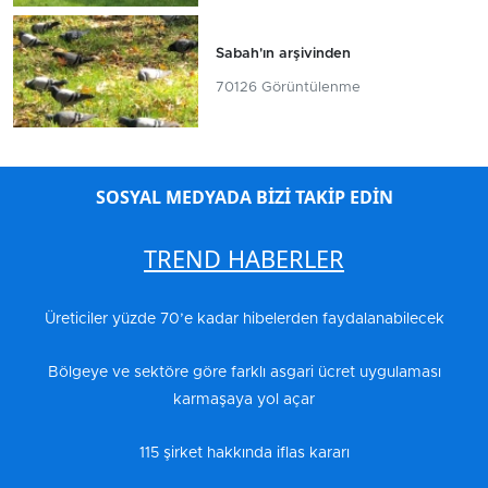
Sabah'ın arşivinden
70126 Görüntülenme
SOSYAL MEDYADA BİZİ TAKİP EDİN
TREND HABERLER
Üreticiler yüzde 70’e kadar hibelerden faydalanabilecek
Bölgeye ve sektöre göre farklı asgari ücret uygulaması
karmaşaya yol açar
115 şirket hakkında iflas kararı