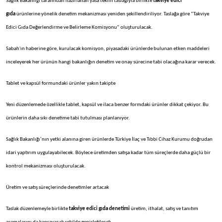
Sağlık Bakanlığı tarafından hazırlanan yasa teklifi taslağıyla birlikte
takviye edici
gıda
ürünlerine yönelik denetim mekanizması yeniden şekillendiriliyor. Taslağa göre “Takviye
Edici Gıda Değerlendirme ve Belirleme Komisyonu” oluşturulacak.
Sabah'ın haberine göre, kurulacak komisyon, piyasadaki ürünlerde bulunan etken maddeleri
inceleyerek her ürünün hangi bakanlığın denetim ve onay sürecine tabi olacağına karar verecek.
Tablet ve kapsül formundaki ürünler yakın takipte
Yeni düzenlemede özellikle tablet, kapsül ve ilaca benzer formdaki ürünler dikkat çekiyor. Bu
ürünlerin daha sıkı denetime tabi tutulması planlanıyor.
Sağlık Bakanlığı’nın yetki alanına giren ürünlerde Türkiye İlaç ve Tıbbi Cihaz Kurumu doğrudan
idari yaptırım uygulayabilecek. Böylece üretimden satışa kadar tüm süreçlerde daha güçlü bir
kontrol mekanizması oluşturulacak.
Üretim ve satış süreçlerinde denetimler artacak
Taslak düzenlemeyle birlikte
takviye edici gıda denetimi
üretim, ithalat, satış ve tanıtım