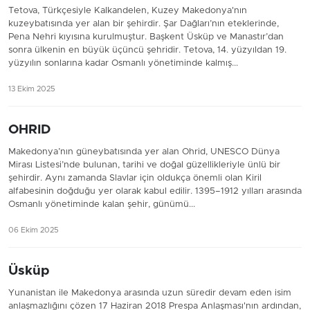
Tetova, Türkçesiyle Kalkandelen, Kuzey Makedonya'nın
kuzeybatısında yer alan bir şehirdir. Şar Dağları’nın eteklerinde,
Pena Nehri kıyısına kurulmuştur. Başkent Üsküp ve Manastır’dan
sonra ülkenin en büyük üçüncü şehridir. Tetova, 14. yüzyıldan 19.
yüzyılın sonlarına kadar Osmanlı yönetiminde kalmış...
13 Ekim 2025
OHRID
Makedonya’nın güneybatısında yer alan Ohrid, UNESCO Dünya
Mirası Listesi’nde bulunan, tarihi ve doğal güzellikleriyle ünlü bir
şehirdir. Aynı zamanda Slavlar için oldukça önemli olan Kiril
alfabesinin doğduğu yer olarak kabul edilir. 1395–1912 yılları arasında
Osmanlı yönetiminde kalan şehir, günümü...
06 Ekim 2025
Üsküp
Yunanistan ile Makedonya arasında uzun süredir devam eden isim
anlaşmazlığını çözen 17 Haziran 2018 Prespa Anlaşması'nın ardından,