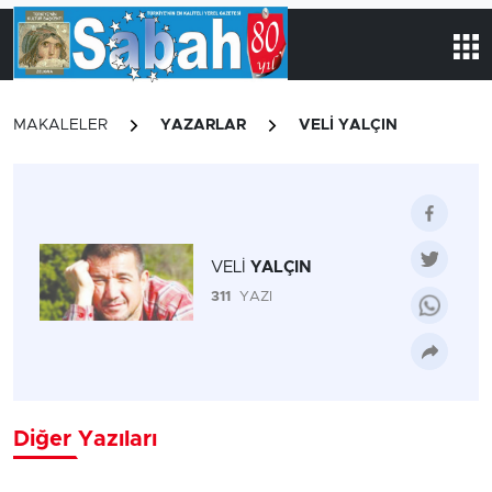
MAKALELER
YAZARLAR
VELİ YALÇIN
VELİ
YALÇIN
311
YAZI
Diğer Yazıları