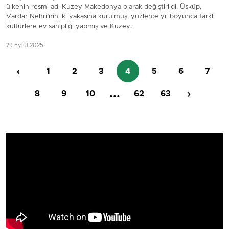
ülkenin resmi adı Kuzey Makedonya olarak değiştirildi. Üsküp,
Vardar Nehri’nin iki yakasına kurulmuş, yüzlerce yıl boyunca farklı
kültürlere ev sahipliği yapmış ve Kuzey...
29 Eylül 2025
‹
1
2
3
4
5
6
7
...
›
8
9
10
62
63