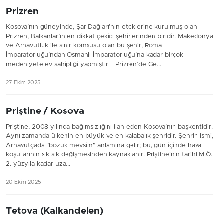
Prizren
Kosova’nın güneyinde, Şar Dağları’nın eteklerine kurulmuş olan
Prizren, Balkanlar’ın en dikkat çekici şehirlerinden biridir. Makedonya
ve Arnavutluk ile sınır komşusu olan bu şehir, Roma
İmparatorluğu’ndan Osmanlı İmparatorluğu’na kadar birçok
medeniyete ev sahipliği yapmıştır. Prizren’de Ge...
27 Ekim 2025
Priştine / Kosova
Priştine, 2008 yılında bağımsızlığını ilan eden Kosova’nın başkentidir.
Aynı zamanda ülkenin en büyük ve en kalabalık şehridir. Şehrin ismi,
Arnavutçada "bozuk mevsim" anlamına gelir; bu, gün içinde hava
koşullarının sık sık değişmesinden kaynaklanır. Priştine'nin tarihi M.Ö.
2. yüzyıla kadar uza...
20 Ekim 2025
Tetova (Kalkandelen)