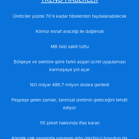
Üreticiler yüzde 70’e kadar hibelerden faydalanabilecek
Kömür esnaf aracılığı ile dağılmalı
MB faizi sabit tuttu
Bölgeye ve sektöre göre farklı asgari ücret uygulaması
karmaşaya yol açar
160 milyar 489,7 milyon dolara geriledi
Peşpeşe gelen zamlar, tarımsal üretimin geleceğini tehdit
ediyor
115 şirket hakkında iflas kararı
Karşılık çek sayısında yaşanan artış ürkütücü boyutun da