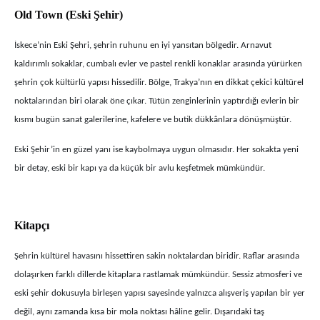
Old Town (Eski Şehir)
İskece’nin Eski Şehri, şehrin ruhunu en iyi yansıtan bölgedir. Arnavut
kaldırımlı sokaklar, cumbalı evler ve pastel renkli konaklar arasında yürürken
şehrin çok kültürlü yapısı hissedilir. Bölge, Trakya’nın en dikkat çekici kültürel
noktalarından biri olarak öne çıkar. Tütün zenginlerinin yaptırdığı evlerin bir
kısmı bugün sanat galerilerine, kafelere ve butik dükkânlara dönüşmüştür.
Eski Şehir’in en güzel yanı ise kaybolmaya uygun olmasıdır. Her sokakta yeni
bir detay, eski bir kapı ya da küçük bir avlu keşfetmek mümkündür.
Kitapçı
Şehrin kültürel havasını hissettiren sakin noktalardan biridir. Raflar arasında
dolaşırken farklı dillerde kitaplara rastlamak mümkündür. Sessiz atmosferi ve
eski şehir dokusuyla birleşen yapısı sayesinde yalnızca alışveriş yapılan bir yer
değil, aynı zamanda kısa bir mola noktası hâline gelir. Dışarıdaki taş