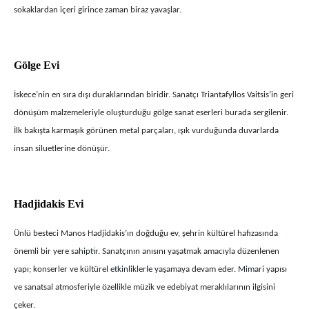
sokaklardan içeri girince zaman biraz yavaşlar.
Gölge Evi
İskece’nin en sıra dışı duraklarından biridir. Sanatçı Triantafyllos Vaitsis’in geri
dönüşüm malzemeleriyle oluşturduğu gölge sanat eserleri burada sergilenir.
İlk bakışta karmaşık görünen metal parçaları, ışık vurduğunda duvarlarda
insan siluetlerine dönüşür.
Hadjidakis Evi
Ünlü besteci Manos Hadjidakis’ın doğduğu ev, şehrin kültürel hafızasında
önemli bir yere sahiptir. Sanatçının anısını yaşatmak amacıyla düzenlenen
yapı; konserler ve kültürel etkinliklerle yaşamaya devam eder. Mimari yapısı
ve sanatsal atmosferiyle özellikle müzik ve edebiyat meraklılarının ilgisini
çeker.