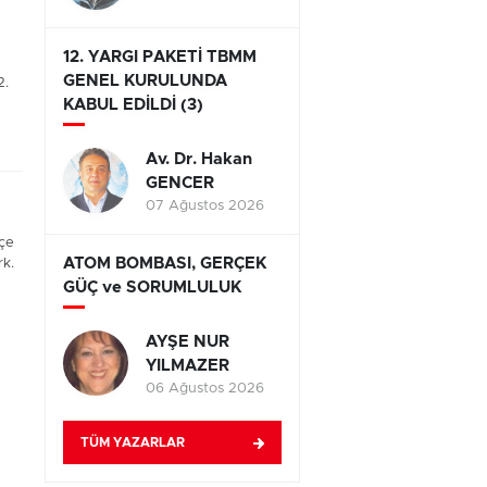
12. YARGI PAKETİ TBMM
GENEL KURULUNDA
2.
KABUL EDİLDİ (3)
Av. Dr. Hakan
GENCER
07 Ağustos 2026
eçe
ATOM BOMBASI, GERÇEK
k.
GÜÇ ve SORUMLULUK
AYŞE NUR
YILMAZER
06 Ağustos 2026
TÜM YAZARLAR