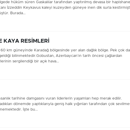
ölgede hüküm süren Gaskalılar tarafından yaptırılmış devasa bir hapishane
ltanı İzzeddin Keykavus kaleyi kuzeyden güneye inen dik surla kestirmişti
ştür. Burada...
 KAYA RESİMLERİ
 60 km güneyinde Karadağ bölgesinde yer alan dağlık bölge. Pek çok d
geldiği bilinmektedir.Gobustan, Azerbaycan’ın tarih öncesi çağlardan
nin sergilendiği bir açık hava...
anlık tarihine damgasını vuran liderlerin yaşamları hep merak edilir.
adıkları dönemde yaptıklarıyla geniş halk yığınları tarafından çok sevilme
emektedir. İşte bu...