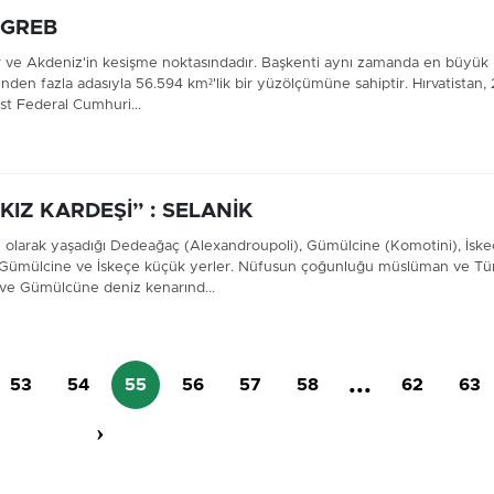
AGREB
ar ve Akdeniz'in kesişme noktasındadır. Başkenti aynı zamanda en büyük
binden fazla adasıyla 56.594 km²'lik bir yüzölçümüne sahiptir. Hırvatistan, 
t Federal Cumhuri...
 KIZ KARDEŞİ” : SELANİK
 olarak yaşadığı Dedeağaç (Alexandroupoli), Gümülcine (Komotini), İsk
, Gümülcine ve İskeçe küçük yerler. Nüfusun çoğunluğu müslüman ve Tür
ç ve Gümülcüne deniz kenarınd...
...
53
54
55
56
57
58
62
63
›