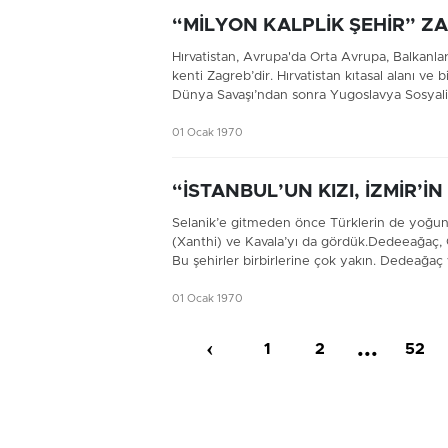
“MİLYON KALPLİK ŞEHİR” Z
Hırvatistan, Avrupa'da Orta Avrupa, Balkanl
kenti Zagreb’dir. Hırvatistan kıtasal alanı ve 
Dünya Savaşı’ndan sonra Yugoslavya Sosyalis
01 Ocak 1970
“İSTANBUL’UN KIZI, İZMİR’İN
Selanik’e gitmeden önce Türklerin de yoğun
(Xanthi) ve Kavala’yı da gördük.Dedeeağaç
Bu şehirler birbirlerine çok yakın. Dedeağa
01 Ocak 1970
‹
...
1
2
52