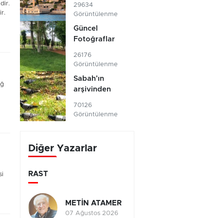
dir.
29634
r.
Görüntülenme
Güncel
Fotoğraflar
26176
Görüntülenme
Sabah'ın
ağ
arşivinden
70126
Görüntülenme
Diğer Yazarlar
RAST
si
METİN ATAMER
07 Ağustos 2026