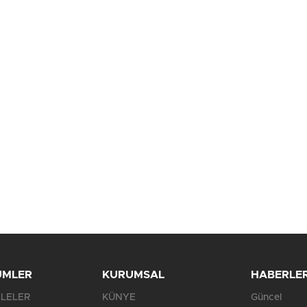
Birçok uyku hastalığının
En ucuz sigara 120 TL,
tan...
pa...
ÜMLER
KURUMSAL
HABERLE
LELER
KÜNYE
Güncel