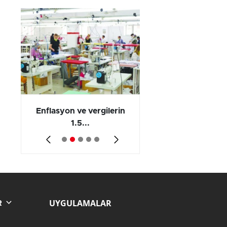
 en
Enflasyon ve vergilerin
Barış yatırımı, üre
1.5...
ve...
UYGULAMALAR
R