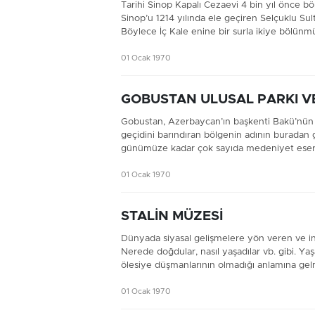
Tarihi Sinop Kapalı Cezaevi 4 bin yıl önce b
Sinop’u 1214 yılında ele geçiren Selçuklu Su
Böylece İç Kale enine bir surla ikiye bölünmü
01 Ocak 1970
GOBUSTAN ULUSAL PARKI VE
Gobustan, Azerbaycan’ın başkenti Bakü’nün
geçidini barındıran bölgenin adının buradan 
günümüze kadar çok sayıda medeniyet eserleri
01 Ocak 1970
STALİN MÜZESİ
Dünyada siyasal gelişmelere yön veren ve ins
Nerede doğdular, nasıl yaşadılar vb. gibi. Yaş
ölesiye düşmanlarının olmadığı anlamına gelm
01 Ocak 1970