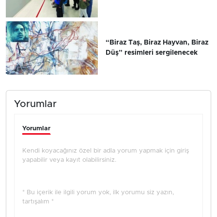
“Biraz Taş, Biraz Hayvan, Biraz
Düş” resimleri sergilenecek
Yorumlar
Yorumlar
Kendi koyacağınız özel bir adla yorum yapmak için giriş
yapabilir veya kayıt olabilirsiniz.
* Bu içerik ile ilgili yorum yok, ilk yorumu siz yazın,
tartışalım *