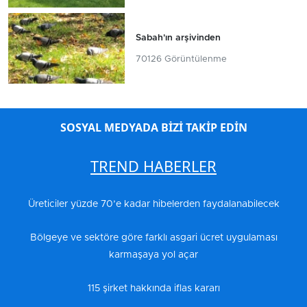
Sabah'ın arşivinden
70126 Görüntülenme
SOSYAL MEDYADA BİZİ TAKİP EDİN
TREND HABERLER
Üreticiler yüzde 70’e kadar hibelerden faydalanabilecek
Bölgeye ve sektöre göre farklı asgari ücret uygulaması
karmaşaya yol açar
115 şirket hakkında iflas kararı