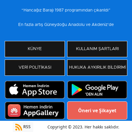
“Hancağız Barajı 1987 programından çıkarıldı”
En fazla artış Güneydoğu Anadolu ve Akdeniz’de
KÜNYE
KULLANIM ŞARTLARI
VERİ POLİTİKASI
HUKUKA AYKIRILIK BİLDİRİMİ
Öneri ve Şikayet
RSS
Copyright © 2023. Her hakkı saklıdır.