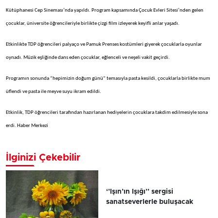
Kütüphanesi Cep Sineması’nda yapıldı. Program kapsamında Çocuk Evleri Sitesi’nden gelen
çocuklar, üniversite öğrencileriyle birlikte çizgi film izleyerek keyifli anlar yaşadı.
Etkinlikte TDP öğrencileri palyaço ve Pamuk Prenses kostümleri giyerek çocuklarla oyunlar
oynadı. Müzik eşliğinde dans eden çocuklar, eğlenceli ve neşeli vakit geçirdi.
Programın sonunda “hepimizin doğum günü” temasıyla pasta kesildi, çocuklarla birlikte mum
üflendi ve pasta ile meyve suyu ikram edildi.
Etkinlik, TDP öğrencileri tarafından hazırlanan hediyelerin çocuklara takdim edilmesiyle sona
erdi. Haber Merkezi
İlginizi Çekebilir
‘’Işın’ın Işığı’’ sergisi
sanatseverlerle buluşacak