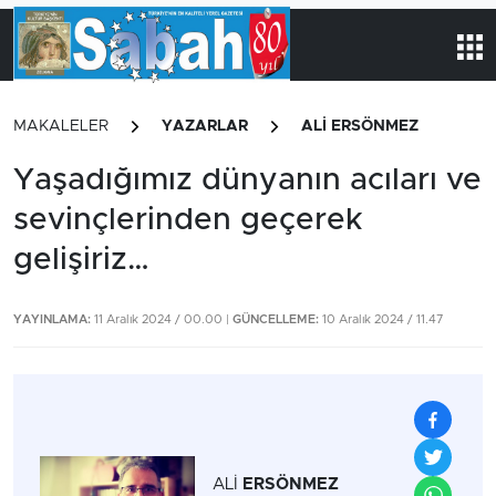
MAKALELER
YAZARLAR
ALİ ERSÖNMEZ
Yaşadığımız dünyanın acıları ve
sevinçlerinden geçerek
gelişiriz…
YAYINLAMA:
11 Aralık 2024 / 00.00 |
GÜNCELLEME:
10 Aralık 2024 / 11.47
ALİ
ERSÖNMEZ