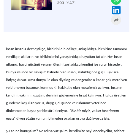
293
YAZI
İnsan insanla dertleştikçe, birbirini dinledikçe, anlaşıldıkça, birbirine zamanını
verdikçe; akıllarını ve birikimlerini yanaştırdıkça hayattan tat alır. Her insan
ufkunu, hayal gücünü ve sınır ötesini zorladıkça kendini işe yarar hisseder.
Dünya ile ince bir savaşım halinde olan insan, alabildiğince güçlü ışıklara
ihtiyaç duyar. Ama dünya ile olan diyalog ve dengemize o kadar çok merdiven
ve bitmeyen basamak konmuş ki, hakikatle olan mesafemiz açılıyor. İnsanın
kendini, yakınını, uzağını, derinini gözlemesine fırsat kalmıyor. Hızlıca üretilen
gündeme koşullanıyoruz; duygu, düşünce ve ruhumuz yeterince
dinlenmeden başka şeride sürükleniyor.
“Biz biz miyiz, yoksa tasarlanan
mıyız”
diyen sözün yanıtını bilmeden oradan oraya dağılıyoruz işte.
Şu an ne konuşalım? Ne adına yazışalım, kendimize neyi önceleyelim, sohbet