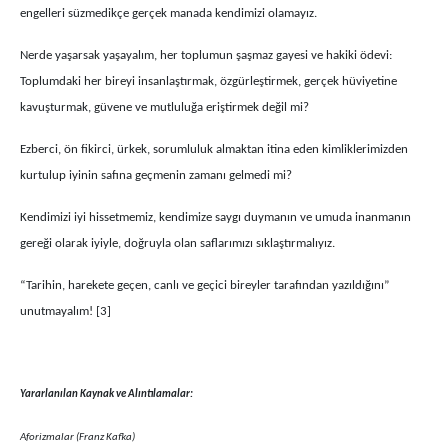
engelleri süzmedikçe gerçek manada kendimizi olamayız.
Nerde yaşarsak yaşayalım, her toplumun şaşmaz gayesi ve hakiki ödevi:
Toplumdaki her bireyi insanlaştırmak, özgürleştirmek, gerçek hüviyetine
kavuşturmak, güvene ve mutluluğa eriştirmek değil mi?
Ezberci, ön fikirci, ürkek, sorumluluk almaktan itina eden kimliklerimizden
kurtulup iyinin
safına geçmenin zamanı gelmedi mi?
Kendimizi iyi hissetmemiz, kendimize saygı duymanın ve umuda inanmanın
gereği olarak iyiyle, doğruyla olan saflarımızı sıklaştırmalıyız.
“Tarihin, harekete geçen, canlı ve geçici bireyler tarafından yazıldığını”
unutmayalım! [3]
Yararlanılan Kaynak ve Alıntılamalar:
Aforizmalar (Franz Kafka)