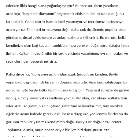
ederken ilkin hangi alana yoğunlaşmalıyız? Bu tarz soruların yanıtlarını
aradıkça, “başka bir dünyanın” hegemonik etkisinin üstümüzde olduğunu
fark ederiz. Genel olarak isteklerimizi yazamıyor ve merakımızı tartışmaya
açamıyoruz. Zihnimizi tırmalayana değil; daha çok dış âlemde popüler olan
gündeme, dışsal çekişmelere ve anlaşmazlıklara kilitleniriz. Bu durum, belki
kendimizle olan bağ kadar, insanlıkla olması gereken bağın zorunluluğu ile de
ilgilidir. Kafka’nın dediği gibi; bir şekilde içinde yaşadığımız evrenin acıları ve
sevinçlerinden geçerek gelişiriz.
Kafka diyor ya;
"dünyanın acılarından uzak tutabilirsin kendini. Böyle
yapmakta özgürsün. Ve bu senin doğana kalmıştır. Ama kaçınabileceğin bir
acı varsa, işte bu da belki kendini uzak tutuştur."
Yaşamsal süreçlerde geriye
dönüş, şimdiyi evveliyata resetleme yoktur. Var olan, var olana mutlaka tesir
eder. Arzuladığımız, planını çıkardığımız tüm aksiyonlarımız, tüm varlıksal
öğelerle uyum halinde gerçekleşir. İnsansı duygular, yenilenmiş fikirler ya da
görünür tepkiler yalnızca kendimizin doğal akışıyla ve doğalında üremez.
Toplumsal olanla, onun nedenleriyle birlikte bizi dönüştürür. Yani