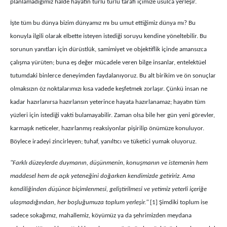
planlamadığımız halde hayatın türlü türlü tarafı içimize usulca yerleşir.
İşte tüm bu dünya bizim dünyamız mı bu umut ettiğimiz dünya mı? Bu
konuyla ilgili olarak elbette isteyen istediği soruyu kendine yöneltebilir. Bu
sorunun yanıtları için dürüstlük, samimiyet ve objektiflik içinde amansızca
çalışma yürüten; buna eş değer mücadele veren bilge insanlar, entelektüel
tutumdaki binlerce deneyimden faydalanıyoruz. Bu alt birikim ve ön sonuçlar
olmaksızın öz noktalarımızı kısa vadede keşfetmek zorlaşır. Çünkü insan ne
kadar hazırlanırsa hazırlansın yeterince hayata hazırlanamaz; hayatın tüm
yüzleri için istediği vakti bulamayabilir. Zaman olsa bile her gün yeni görevler,
karmaşık neticeler, hazırlanmış reaksiyonlar pişirilip önümüze konuluyor.
Böylece iradeyi zincirleyen; tuhaf, yanıltıcı ve tüketici yumak oluyoruz.
"Farklı düzeylerde duymanın, düşünmenin, konuşmanın ve istemenin hem
maddesel hem de açık yeteneğini doğarken kendimizde getiririz. Ama
kendiliğinden düşünce biçimlenmesi, geliştirilmesi ve yetimiz yeterli içeriğe
ulaşmadığından, her boşluğumuza toplum yerleşir."
[1] Şimdiki toplum ise
sadece sokağımız, mahallemiz, köyümüz ya da şehrimizden meydana