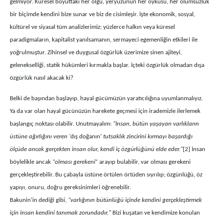
gelmiyor. Küresel boyuttaki her olgu, yeryüzünün her öyküsü, her olumsuzluk
bir biçimde kendini bize sunar ve biz de cisimleşir. İşte ekonomik, sosyal,
kültürel ve siyasal tüm analizlerimiz; yüzlerce halkın veya küresel
paradigmaların, kapitalist yanılsamanın, sermayeci egemenliğin etkileri ile
yoğrulmuştur. Zihinsel ve duygusal özgürlük üzerimize sinen ajiteyi,
gelenekselliği, statik hükümleri kırmakla başlar. İçteki özgürlük olmadan dışa
özgürlük nasıl akacak ki?
Belki de başından başlayıp, hayal gücümüzün yaratıcılığına uyumlanmalıyız.
Ya da var olan hayal gücünüzün harekete geçmesi için irademizle ilerlemek
başlangıç noktası olabilir. Unutmayalım:
"İnsan, bütün yaşayan varlıkların
üstüne ağırlığını veren ‘
dış doğanın’
tutsaklık zincirini kırmayı başardığı
ölçüde ancak gerçekten insan olur, kendi iç özgürlüğünü elde eder."
[2] İnsan
böylelikle ancak
“olması gerekeni”
arayıp bulabilir, var olması gerekeni
gerçekleştirebilir. Bu çabayla üstüne örtülen örtüden sıyrılıp; özgünlüğü, öz
yapıyı, onuru, doğru gereksinimleri öğrenebilir.
Bakunin'in dediği gibi,
“varlığının bütünlüğü içinde kendini gerçekleştirmek
için insan kendini tanımak zorundadır."
Bizi kuşatan ve kendimize konulan