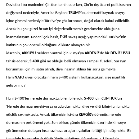
Devletleri bu madenleri Çin’den temin ederken, Çin’in dış ticaret politikasının
değişmesi nedeniyle, Amerika Başkanı
TRUMP’ın,
alternatif kaynak arayışı
içine girmesi nedeniyle Türkiye’ye göz kırpması, doğal olarak kabul edilebilir.
Ancak bu çok güzel fırsatı iyi değerlendirmemiz gerekmekte olduğuna
inanmaktayım. Nedeni çok basit,
F-35
savaş uçağı yapımındaki Türkiye’nin
katkısının çok önemli olduğunu dikkate almayan bir
idarenin,
AKKUYU
Nükleer Santral için Rusya’ya
AKDENİZ
’de bir
DENİZ ÜSSÜ
tahsis ederek,
S-400
gibi ne olduğu belli olmayan rampalı füzeleri, Sarayın
korunması için mi satın alındı, diye insanın aklına bir soru gelmekte.
Hem
NATO
üyesi olacaksın hem S-400 sistemi kullanacaksın, size mantıklı
geliyor mu?
Hani S-400’ler nerede durmakta, bilen bile yok.
S-400
için CUMHUR’un
‘Nerede durması gerekiyorsa orada durmakta’ diye verdiği bilgiyi anlamakta
güçlük çekmekteyiz. Ancak ülkemizin içi-dışı
KEVGİR
’e dönmüş, nerede
durmasının pek önemi yok. Son birkaç günde ülkemizin üzerinde kimseye
görünmeden dolaşan insansız hava araçları, yakıtları bittiği için düşmekte. Bir
tanesinin ise vurularak düşürülmüş olduğunu öğreniyoruz. Ülkemizin