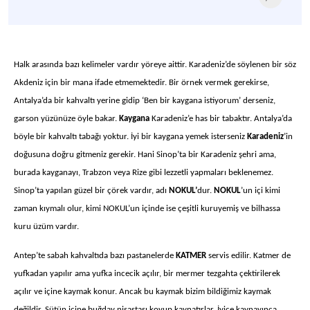
Halk arasında bazı kelimeler vardır yöreye aittir. Karadeniz’de söylenen bir söz
Akdeniz için bir mana ifade etmemektedir. Bir örnek vermek gerekirse,
Antalya’da bir kahvaltı yerine gidip ‘Ben bir kaygana istiyorum’ derseniz,
garson yüzünüze öyle bakar.
Kaygana
Karadeniz’e has bir tabaktır. Antalya’da
böyle bir kahvaltı tabağı yoktur. İyi bir kaygana yemek isterseniz
Karadeniz
’in
doğusuna doğru gitmeniz gerekir. Hani Sinop’ta bir Karadeniz şehri ama,
burada kayganayı, Trabzon veya Rize gibi lezzetli yapmaları beklenemez.
Sinop’ta yapılan güzel bir çörek vardır, adı
NOKUL’
dur.
NOKUL
’un içi kimi
zaman kıymalı olur, kimi NOKUL’un içinde ise çeşitli kuruyemiş ve bilhassa
kuru üzüm vardır.
Antep’te sabah kahvaltıda bazı pastanelerde
KATMER
servis edilir. Katmer de
yufkadan yapılır ama yufka incecik açılır, bir mermer tezgahta çektirilerek
açılır ve içine kaymak konur. Ancak bu kaymak bizim bildiğimiz kaymak
değildir. Sütün içine buğday nişastası koyup kaynatırlar. İyice kaynayınca