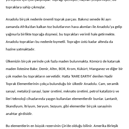
topraklara sahip çıkmışlar.
Anadolu birçok nedenle önemli toprak parçası. Bakınız senede iki ayrı
zamanda Afrika’dan kalkan toz bulutlarının hava akımları ile Anadolu’ya gelip
yağmurla birlikte toprağa düşmesi, bu toprakları verimli hale getirmekte.
Anadolu toprakları bu nedenle kıymetli. Toprağın üstü kadar altında da
hazine yatmaktadır.
Ülkemizin birçok yerinde çok fazla maden bulunmakta. Kömürü de katarsak
maden listesine Bakır, Demir, Altın, BOR, Krom, Kükürt, Manganez ve diğer bir
çok maden bu toprakların servetidir. Hatta ‘RARE EARTH’ denilen Nadir
Toprak Elementlerinin çokça bulunduğu bir ülkedir Anadolu. Cam, seramik
sanayi, metalürji sanayi, lazer üretimi, mıknatıs üretimi, petrol katalizörü ve
ileri teknoloji cihazlarında yaygın kullanılan elementlerdir bunlar. Lantanit,
Skandiyum, İtriyum, Seryum, Sezyum, gibi elementler birçok sanayinin
anahtar girdisidir.
Bu elementlerin en büyük rezervinin Çin’de olduğu bilinir. Amerika Birleşik