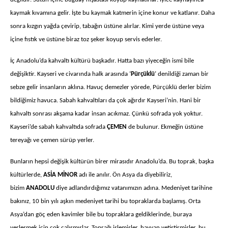
kaymak kıvamına gelir. İşte bu kaymak katmerin içine konur ve katlanır. Daha
sonra kızgın yağda çevirip, tabağın üstüne alırlar. Kimi yerde üstüne veya
içine fıstık ve üstüne biraz toz şeker koyup servis ederler.
İç Anadolu’da kahvaltı kültürü başkadır. Hatta bazı yiyeceğin ismi bile
değişiktir. Kayseri ve civarında halk arasında ‘
Pürçüklü
’ denildiği zaman bir
sebze gelir insanların aklına. Havuç demezler yörede, Pürçüklü derler bizim
bildiğimiz havuca. Sabah kahvaltıları da çok ağırdır Kayseri’nin. Hani bir
kahvaltı sonrası akşama kadar insan acıkmaz. Çünkü sofrada yok yoktur.
Kayseri’de sabah kahvaltıda sofrada
ÇEMEN
de bulunur. Ekmeğin üstüne
tereyağı ve çemen sürüp yerler.
Bunların hepsi değişik kültürün birer mirasıdır Anadolu’da. Bu toprak, başka
kültürlerde,
ASİA MİNOR
adı ile anılır. Ön Asya da diyebiliriz,
bizim
ANADOLU
diye adlandırdığımız vatanımızın adına. Medeniyet tarihine
bakınız, 10 bin yılı aşkın medeniyet tarihi bu topraklarda başlamış. Orta
Asya’dan göç eden kavimler bile bu topraklara geldiklerinde, buraya
yerleşmek için çok çalışmışlar. Toprağı işlemişler, hayvan yetiştirmişler, bu