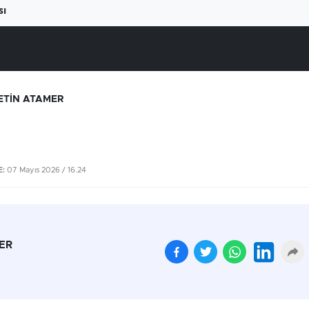
sı
ETİN ATAMER
:
07 Mayıs 2026 / 16.24
ER
Beyaz ete büyük zam
Yüksek elektrik fatural
geliyor
çiftçiyi üretimden
uzaklaştırıyor