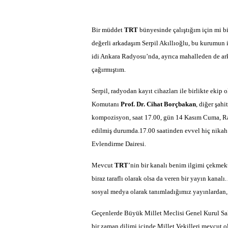
Bir müddet
TRT
bünyesinde çalıştığım için mi b
değerli arkadaşım Serpil Akıllıoğlu, bu kurumun
idi Ankara Radyosu’nda, ayrıca mahalleden de ark
çağırmıştım.
Serpil, radyodan kayıt cihazları ile birlikte ekip
Komutanı
Prof. Dr. Cihat Borçbakan
, diğer şahi
kompozisyon, saat 17.00, gün 14 Kasım Cuma, Rama
edilmiş durumda.17.00 saatinden evvel hiç nikah
Evlendirme Dairesi.
Mevcut
TRT
’nin bir kanalı benim ilgimi çekmek
biraz taraflı olarak olsa da veren bir yayın kanal
sosyal medya olarak tanımladığımız yayınlardan, 
Geçenlerde Büyük Millet Meclisi Genel Kurul Sal
bir zaman dilimi içinde Millet Vekilleri mevcut 