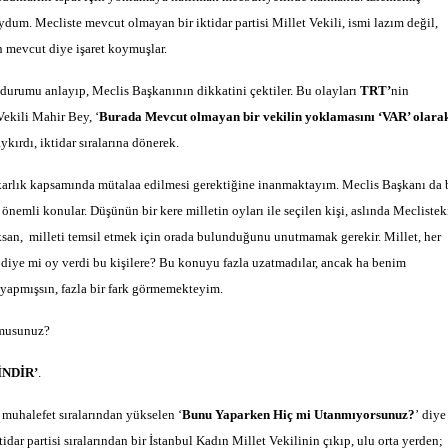
ydum. Mecliste mevcut olmayan bir iktidar partisi Millet Vekili, ismi lazım değil,
n mevcut diye işaret koymuşlar.
 durumu anlayıp, Meclis Başkanının dikkatini çektiler. Bu olayları
TRT’
nin
Vekili Mahir Bey, ‘
Burada Mevcut olmayan bir vekilin yoklamasını ‘VAR’ olara
ykırdı, iktidar sıralarına dönerek.
tekarlık kapsamında mütalaa edilmesi gerektiğine inanmaktayım. Meclis Başkanı da 
önemli konular. Düşünün bir kere milletin oyları ile seçilen kişi, aslında Meclistek
san, milleti temsil etmek için orada bulunduğunu unutmamak gerekir. Millet, her
 diye mi oy verdi bu kişilere? Bu konuyu fazla uzatmadılar, ancak ha benim
 yapmışsın, fazla bir fark görmemekteyim.
 musunuz?
NDİR’
.
 muhalefet sıralarından yükselen ‘
Bunu Yaparken Hiç mi Utanmıyorsunuz?
’ diye
idar partisi sıralarından bir İstanbul Kadın Millet Vekilinin çıkıp, ulu orta yerden;