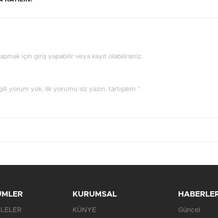
mak için giriş yapabilir veya kayıt olabilirsiniz.
ilgili yorum yok, ilk yorumu siz yazın, tartışalım *
ÜMLER
KURUMSAL
HABERLE
LELER
KÜNYE
Güncel