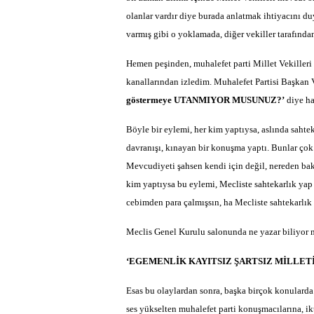
olanlar vardır diye burada anlatmak ihtiyacını du
varmış gibi o yoklamada, diğer vekiller tarafında
Hemen peşinden, muhalefet parti Millet Vekilleri
kanallarından izledim. Muhalefet Partisi Başkan 
göstermeye UTANMIYOR MUSUNUZ?’
diye ha
Böyle bir eylemi, her kim yaptıysa, aslında sah
davranışı, kınayan bir konuşma yaptı. Bunlar çok 
Mevcudiyeti şahsen kendi için değil, nereden bak
kim yaptıysa bu eylemi, Mecliste sahtekarlık yap
cebimden para çalmışsın, ha Mecliste sahtekarlık
Meclis Genel Kurulu salonunda ne yazar biliyor
‘EGEMENLİK KAYITSIZ ŞARTSIZ MİLLETİ
Esas bu olaylardan sonra, başka birçok konularda
ses yükselten muhalefet parti konuşmacılarına, ikt