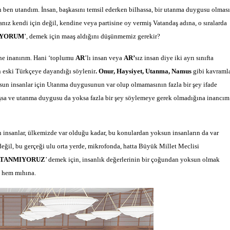
 ben utandım. İnsan, başkasını temsil ederken bilhassa, bir utanma duygusu olması
z kendi için değil, kendine veya partisine oy vermiş Vatandaş adına, o sıralarda
IYORUM
’, demek için maaş aldığını düşünmemiz gerekir?
ne inanırım. Hani ‘toplumu
AR
’lı insan veya
AR’
sız insan diye iki ayrı sınıfta
 eski Türkçeye dayandığı söylenir
. Onur, Haysiyet, Utanma, Namus
gibi kavramla
sun insanlar için Utanma duygusunun var olup olmamasının fazla bir şey ifade
ışsa ve utanma duygusu da yoksa fazla bir şey söylemeye gerek olmadığına inancım
insanlar, ülkemizde var olduğu kadar, bu konulardan yoksun insanların da var
il, bu gerçeği ulu orta yerde, mikrofonda, hatta Büyük Millet Meclisi
TANMIYORUZ
’ demek için, insanlık değerlerinin bir çoğundan yoksun olmak
a hem mıhına.