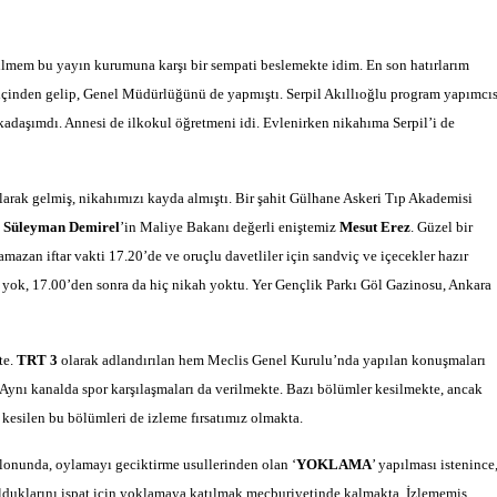
ilmem bu yayın kurumuna karşı bir sempati beslemekte idim. En son hatırlarım
 içinden gelip, Genel Müdürlüğünü de yapmıştı. Serpil Akıllıoğlu program yapımcıs
adaşımdı. Annesi de ilkokul öğretmeni idi. Evlenirken nikahıma Serpil’i de
 olarak gelmiş, nikahımızı kayda almıştı. Bir şahit Gülhane Askeri Tıp Akademisi
t
Süleyman Demirel
’in Maliye Bakanı değerli eniştemiz
Mesut Erez
. Güzel bir
zan iftar vakti 17.20’de ve oruçlu davetliler için sandviç ve içecekler hazır
 yok, 17.00’den sonra da hiç nikah yoktu. Yer Gençlik Parkı Göl Gazinosu, Ankara
te.
TRT 3
olarak adlandırılan hem Meclis Genel Kurulu’nda yapılan konuşmaları
ı. Aynı kanalda spor karşılaşmaları da verilmekte. Bazı bölümler kesilmekte, ancak
kesilen bu bölümleri de izleme fırsatımız olmakta.
onunda, oylamayı geciktirme usullerinden olan ‘
YOKLAMA
’ yapılması istenince
olduklarını ispat için yoklamaya katılmak mecburiyetinde kalmakta. İzlememiş