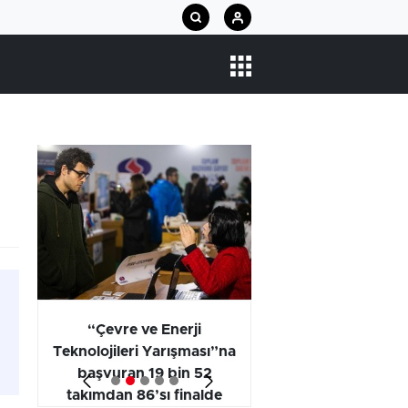
arı
“Çevre ve Enerji
Araştırma Projel
Teknolojileri Yarışması”na
Kategorisi Birincili
başvuran 19 bin 52
Öğrencilerinin
takımdan 86’sı finalde