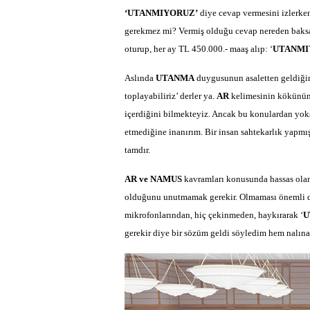
‘UTANMIYORUZ’
diye cevap vermesini izlerken
gerekmez mi? Vermiş olduğu cevap nereden baksanı
oturup, her ay TL 450.000.- maaş alıp: ‘
UTANM
Aslında
UTANMA
duygusunun asaletten geldiği
toplayabiliriz’ derler ya.
AR
kelimesinin kökünün
içerdiğini bilmekteyiz. Ancak bu konulardan yok
etmediğine inanırım. Bir insan sahtekarlık yapm
tamdır.
AR ve NAMUS
kavramları konusunda hassas olan 
olduğunu unutmamak gerekir. Olmaması önemli değ
mikrofonlarından, hiç çekinmeden, haykırarak ‘
U
gerekir diye bir sözüm geldi söyledim hem nalın