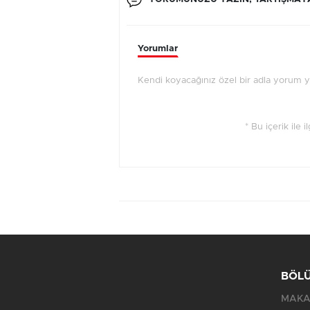
Yorumlar
Kendi koyacağınız özel bir adla yorum yap
* Bu içerik ile 
BÖL
MAKA