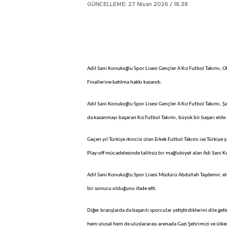
GÜNCELLEME: 27 Nisan 2026 / 18.38
Adil Sani Konukoğlu Spor Lisesi Gençler A Kız Futbol Takımı, Ok
Finallerine katılma hakkı kazandı.
Adil Sani Konukoğlu Spor Lisesi Gençler A Kız Futbol Takımı, Şa
da kazanmayı başaran Kız Futbol Takımı, büyük bir başarı elde ed
Geçen yıl Türkiye ikincisi olan Erkek Futbol Takımı ise Türkiye
Play-off mücadelesinde talihsiz bir mağlubiyet alan Adi Sani Ko
Adil Sani Konukoğlu Spor Lisesi Müdürü Abdullah Taşdemir, elde
bir sonucu olduğunu ifade etti.
Diğer branşlarda da başarılı sporcular yetiştirdiklerini dile g
hem ulusal hem de uluslararası arenada Gazi Şehrimizi ve ülkem