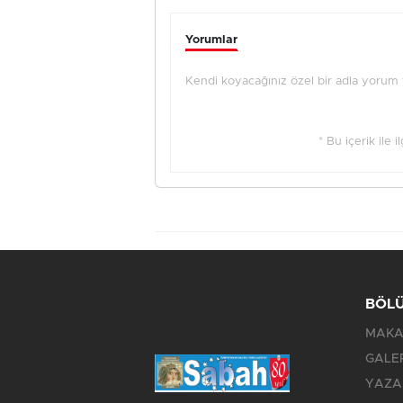
Yorumlar
Kendi koyacağınız özel bir adla yorum ya
* Bu içerik ile 
BÖL
MAKA
GALE
YAZA