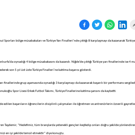
ul Sporları bölge müsabakaları ve Türkiye Yarı Finalleri’nde çıktığı 8 karşılaşmayı da kazanarak Türkiy
nlıurfa’da oynadığı 4 bölge müsabakasını da kazandı. Niğde’de çıktığı Türkiye yarı finallerinde ise 4 m
erek son 5 yıl üst üste Türkiye Finalleri’ne katılma başarısı gösterdi.
 yarı finallerinde grup aşamasında oynadığı 3 karşılaşmayı da kazanarak başarılı bir performans sergiled
nukoğlu Spor Lisesi Erkek Futbol Takımı, Türkiye Finallerine katılma şansını da kaybetti.
 edilen başarıların öğrencilerin disiplinli çalışmaları ile öğretmen ve antrenörlerin özverili gayretle
etiren Taşdemir, “Hedefimiz, tüm branşlarda yetenekli gençleri keşfedip onları doğru şekilde yönlendire
izi en iyi şekilde temsil etmektir” diye konuştu.