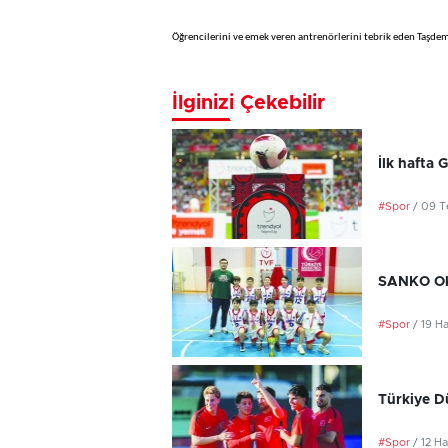
Öğrencilerini ve emek veren antrenörlerini tebrik eden Taşdemi
İlginizi Çekebilir
İlk hafta 
#Spor
/ 09 
SANKO Oku
#Spor
/ 19 H
Türkiye D
#Spor
/ 12 H