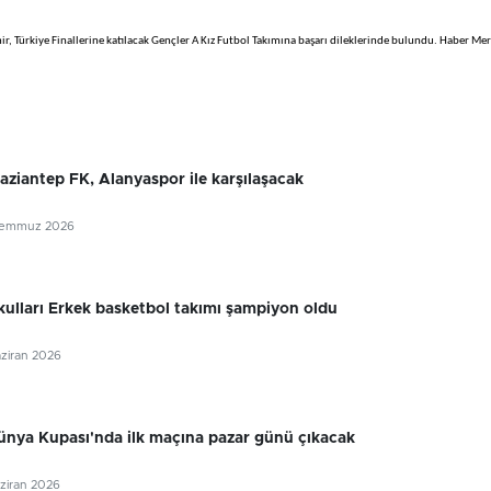
r, Türkiye Finallerine katılacak Gençler A Kız Futbol Takımına başarı dileklerinde bulundu. Haber Mer
Gaziantep FK, Alanyaspor ile karşılaşacak
Temmuz 2026
lları Erkek basketbol takımı şampiyon oldu
aziran 2026
ünya Kupası'nda ilk maçına pazar günü çıkacak
aziran 2026