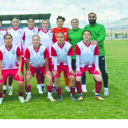
Birçok uyku hastalığının
En ucuz sigara 120 TL,
tan...
pa...