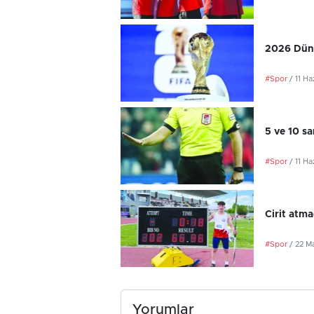
2026 Düny
#Spor
/ 11 H
5 ve 10 sa
#Spor
/ 11 H
Cirit atma
#Spor
/ 22 M
Yorumlar