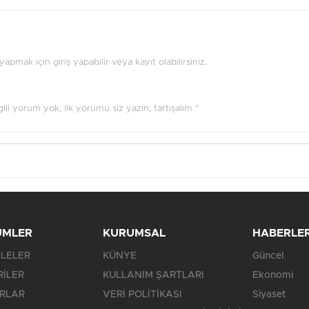
pmak için giriş yapabilir veya kayıt olabilirsiniz.
ilgili yorum yok, ilk yorumu siz yazın, tartışalım *
ÜMLER
KURUMSAL
HABERLE
LELER
KÜNYE
Güncel
RİLER
KULLANIM ŞARTLARI
Ekonomi
RLAR
VERİ POLİTİKASI
Siyaset