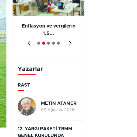
 en
Enflasyon ve vergilerin
Barış yatırımı, üre
1.5...
ve...
Yazarlar
RAST
METİN ATAMER
07 Ağustos 2026
12. YARGI PAKETİ TBMM
GENEL KURULUNDA