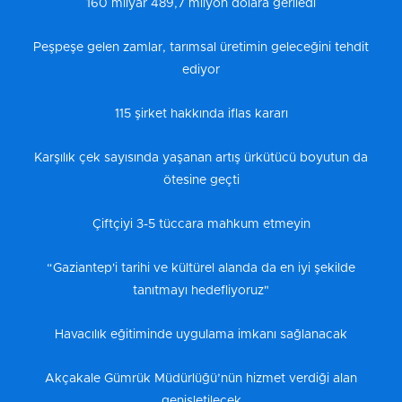
160 milyar 489,7 milyon dolara geriledi
Peşpeşe gelen zamlar, tarımsal üretimin geleceğini tehdit
ediyor
115 şirket hakkında iflas kararı
Karşılık çek sayısında yaşanan artış ürkütücü boyutun da
ötesine geçti
Çiftçiyi 3-5 tüccara mahkum etmeyin
“Gaziantep'i tarihi ve kültürel alanda da en iyi şekilde
tanıtmayı hedefliyoruz"
Havacılık eğitiminde uygulama imkanı sağlanacak
Akçakale Gümrük Müdürlüğü’nün hizmet verdiği alan
genişletilecek