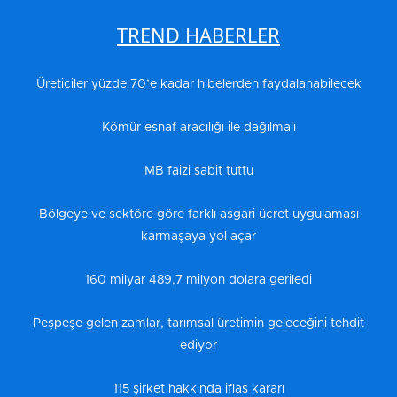
TREND HABERLER
Üreticiler yüzde 70’e kadar hibelerden faydalanabilecek
Kömür esnaf aracılığı ile dağılmalı
MB faizi sabit tuttu
Bölgeye ve sektöre göre farklı asgari ücret uygulaması
karmaşaya yol açar
160 milyar 489,7 milyon dolara geriledi
Peşpeşe gelen zamlar, tarımsal üretimin geleceğini tehdit
ediyor
115 şirket hakkında iflas kararı