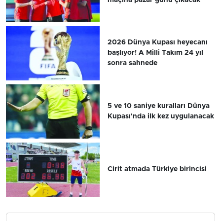
2026 Dünya Kupası heyecanı
başlıyor! A Milli Takım 24 yıl
sonra sahnede
5 ve 10 saniye kuralları Dünya
Kupası'nda ilk kez uygulanacak
Cirit atmada Türkiye birincisi