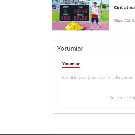
Cirit atma
#Spor
/ 22 M
Yorumlar
Yorumlar
Kendi koyacağınız özel bir adla yorum ya
* Bu içerik ile 