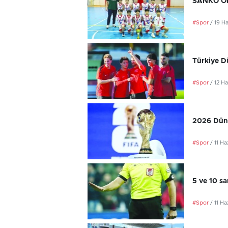
SANKO Oku
#Spor
/ 19 H
Türkiye D
#Spor
/ 12 H
2026 Düny
#Spor
/ 11 H
5 ve 10 sa
#Spor
/ 11 H