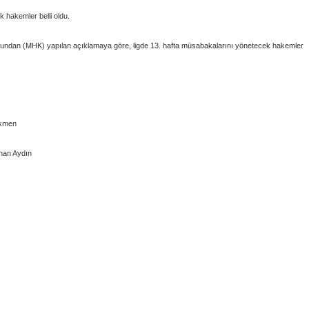
 hakemler belli oldu.
ndan (MHK) yapılan açıklamaya göre, ligde 13. hafta müsabakalarını yönetecek hakemler
rkmen
ihan Aydın