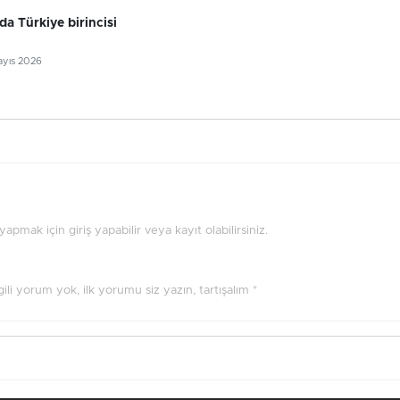
da Türkiye birincisi
ayıs 2026
pmak için giriş yapabilir veya kayıt olabilirsiniz.
ilgili yorum yok, ilk yorumu siz yazın, tartışalım *