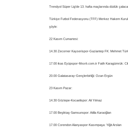
Trendyol Süper Lig'de 13. hafta maçlarında düdük çalacak
Türkiye Futbol Federasyonu (TFF) Merkez Hakem Kurulu
şöyle:
22 Kasım Cumartesi:
14.30 Zecorner Kayserispor-Gaziantep FK: Mehmet Tü
17.00 ikas Eyüpspor-Mısırlı.com.tr Fatih Karagümrük: C
20.00 Galatasaray-Gençlerbirliği: Ozan Ergün
23 Kasım Pazar:
14.30 Göztepe-Kocaelispor: Ali Yılmaz
17.00 Beşiktaş-Samsunspor: Atilla Karaoğlan
17.00 Corendon Alanyaspor-Kasımpaşa: Yiğit Arslan