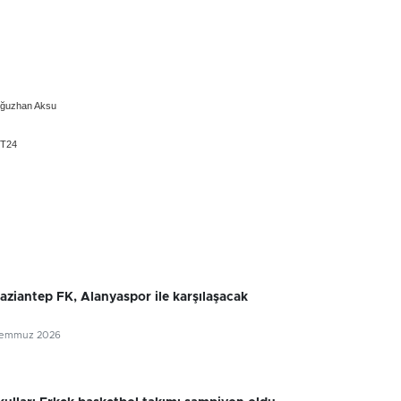
ğuzhan Aksu
 T24
Gaziantep FK, Alanyaspor ile karşılaşacak
Temmuz 2026