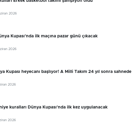
lları Erkek basketbol takımı şampiyon oldu
aziran 2026
ünya Kupası'nda ilk maçına pazar günü çıkacak
aziran 2026
a Kupası heyecanı başlıyor! A Milli Takım 24 yıl sonra sahnede
aziran 2026
niye kuralları Dünya Kupası'nda ilk kez uygulanacak
aziran 2026