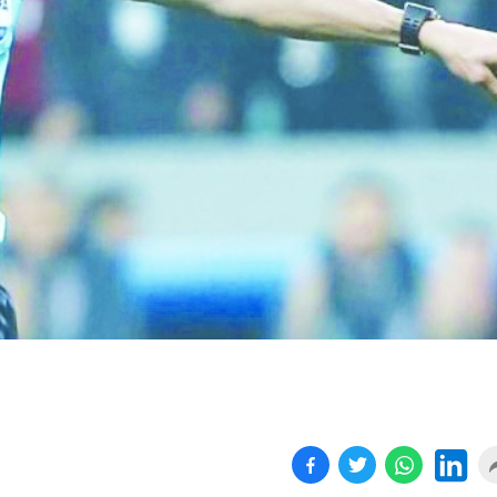
Birçok uyku hastalığının
En ucuz sigara 120 TL,
tan...
pa...