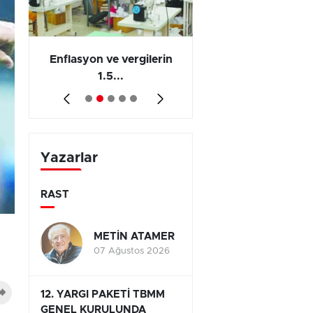
 en
Enflasyon ve vergilerin
Barış yatırımı, üre
1.5...
ve...
Yazarlar
RAST
METİN ATAMER
07 Ağustos 2026
12. YARGI PAKETİ TBMM
GENEL KURULUNDA