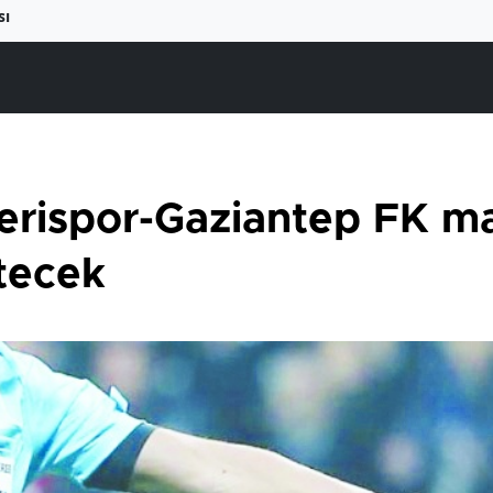
sı
erispor-Gaziantep FK m
tecek