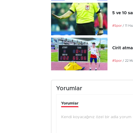
5 ve 10 sa
#Spor
/ 11 H
Cirit atma
#Spor
/ 22 M
Yorumlar
Yorumlar
Kendi koyacağınız özel bir adla yorum ya