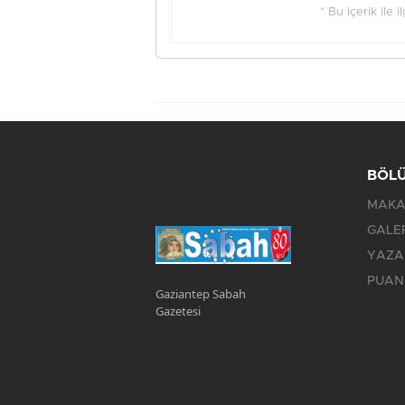
* Bu içerik ile 
BÖL
MAKA
GALE
YAZA
PUAN
Gaziantep Sabah
Gazetesi