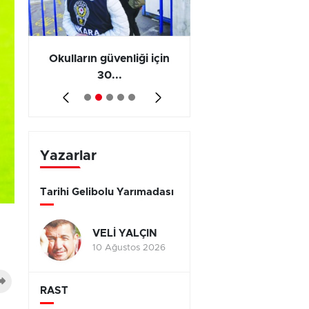
ş
Okulların güvenliği için
Vergi ve SGK borçl
30...
yap...
Yazarlar
Tarihi Gelibolu Yarımadası
VELİ YALÇIN
10 Ağustos 2026
RAST