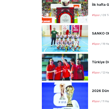
İlk hafta 
#Spor
/ 09 
SANKO Oku
#Spor
/ 19 H
Türkiye D
#Spor
/ 12 H
2026 Düny
#Spor
/ 11 H