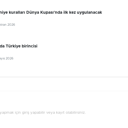
niye kuralları Dünya Kupası'nda ilk kez uygulanacak
aziran 2026
da Türkiye birincisi
ayıs 2026
pmak için giriş yapabilir veya kayıt olabilirsiniz.