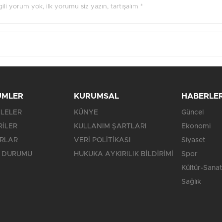
ilgili yorum yok, ilk yorumu siz yazın, tartışalım *
ÜMLER
KURUMSAL
HABERLE
LELER
KÜNYE
Güncel
RİLER
KULLANIM ŞARTLARI
Ekonomi
RLAR
VERİ POLİTİKASI
Siyaset
 DURUMU
HUKUKA AYKIRILIK BİLDİRİMİ
Spor
Kültür-Sanat
Sağlık