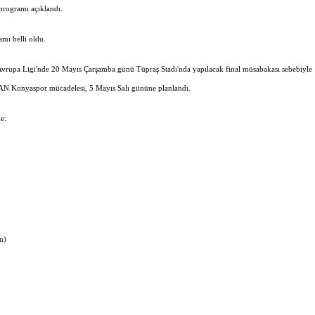
programı açıklandı.
mı belli oldu.
vrupa Ligi'nde 20 Mayıs Çarşamba günü Tüpraş Stadı'nda yapılacak final müsabakası sebebiyle
AN Konyaspor mücadelesi, 5 Mayıs Salı gününe planlandı.
e:
n)