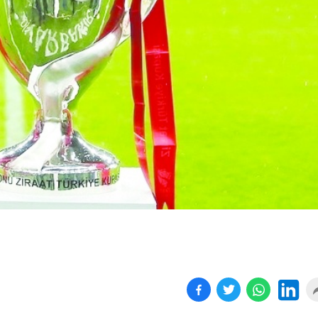
Sokak kedileri, ev kedisi
Altında sert yükseli
ol...
sürüyo...