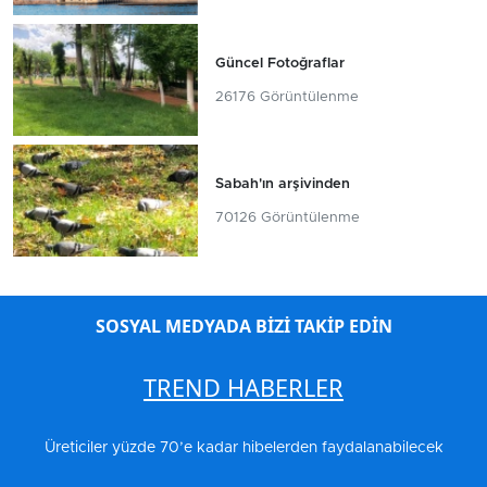
Güncel Fotoğraflar
26176 Görüntülenme
Sabah'ın arşivinden
70126 Görüntülenme
SOSYAL MEDYADA BİZİ TAKİP EDİN
TREND HABERLER
Üreticiler yüzde 70’e kadar hibelerden faydalanabilecek