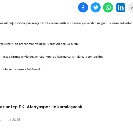
k olacağı Kayserispor maçı hazırlıklarına milli ara nedeniyle verilen üç günlük iznin ardından
çekleştirilen antrenman yaklaşık 1 saat 20 dakika sürdü.
n, pas çalışmalarıyla devam ederken top kapma çalışmalarıyla son buldu.
a hazırlıklarını sürdürecek
Gaziantep FK, Alanyaspor ile karşılaşacak
Temmuz 2026