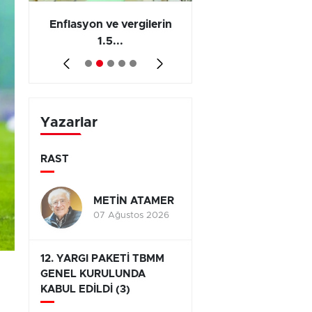
 en
Enflasyon ve vergilerin
Barış yatırımı, üre
1.5...
ve...
Yazarlar
RAST
METİN ATAMER
07 Ağustos 2026
12. YARGI PAKETİ TBMM
GENEL KURULUNDA
KABUL EDİLDİ (3)