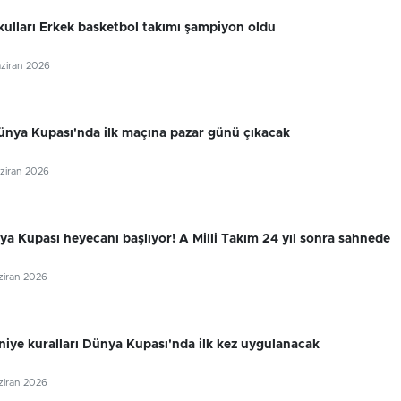
lları Erkek basketbol takımı şampiyon oldu
aziran 2026
ünya Kupası'nda ilk maçına pazar günü çıkacak
aziran 2026
a Kupası heyecanı başlıyor! A Milli Takım 24 yıl sonra sahnede
aziran 2026
niye kuralları Dünya Kupası'nda ilk kez uygulanacak
aziran 2026