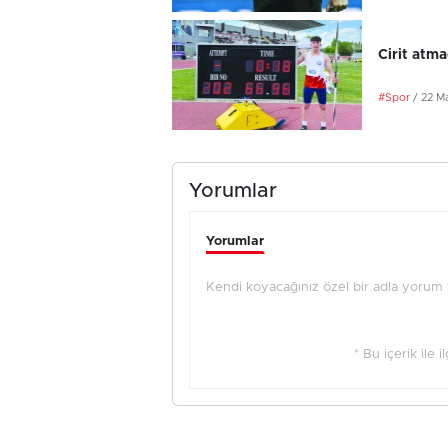
Cirit atma
#Spor
/ 22 M
Yorumlar
Yorumlar
Kendi koyacağınız özel bir adla yorum ya
* Bu içerik ile 