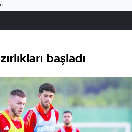
sı
ırlıkları başladı