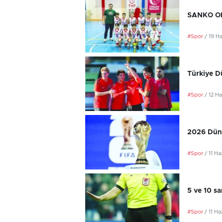
SANKO Oku
#Spor
/ 19 H
Türkiye D
#Spor
/ 12 H
2026 Düny
#Spor
/ 11 H
5 ve 10 sa
#Spor
/ 11 H