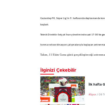
Gaziantep FK, Süper Lig’in 9. haftasında deplasmanda konu
başladı.
Teknik Direktör Selçuk İnan yönetiminde saat 17:00'de ger
Isınma ve koordinasyon çalışmalarıyla başlayan antrenma
Takım, 11 Ekim Cuma günü gerçekleştireceği antrenmanl
İlginizi Çekebilir
İlk hafta 
#Spor
/ 09 