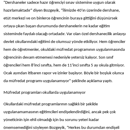
"Dershaneler sadece hazır öğrenciyi sınav sistemine uygun olarak
hazırlamaktadır" diyen Bozgeyik, "İlimizde 40'ın üzerinde dershane,
etüt merkezi ve on binlerce öğrencinin buraya gittiğini düşünürsek
ortaya çıkan başarı durumunda dershanelerin ne kadar eğitim
sisteminde faydalı olacağı ortadadır. Var olan özel dershanecilik anlayışı
devlet okullarındaki eğitimi de olumsuz yönde etkiliyor. Hem öğrenciler
hem de öğretmenler, okuldaki müfredat programının uygulanmasında
öğrencinin devam etmemesi nedeniyle yetersiz kalıyor. Son sınıf
öğrencileri hem 8'inci sınıfta, hem de 11'inci sınıfta 5 ay okula gitmiyor.
Ocak ayından itibaren rapor ve izinler başlıyor. Böyle bir boşluk olunca
da müfredat programı uygulanamıyor" şeklinde açıklama yaptı.
Müfredat programları okullarda uygulanamıyor
Okullardaki müfredat programlarının sağlıklı bir şekilde
uygulanamamasının eğitimcileri endişelendirdiğini, ancak pek çok
yöneticinin işin ehli olmadığı için bu sorunu yeteri kadar
önemsemediğini söyleyen Bozgeyik, "Herkes bu durumdan endişeli