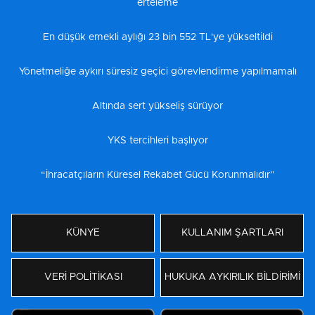
erteleme
En düşük emekli aylığı 23 bin 552 TL'ye yükseltildi
Yönetmeliğe aykırı süresiz geçici görevlendirme yapılmamalı
Altında sert yükseliş sürüyor
YKS tercihleri başlıyor
“İhracatçıların Küresel Rekabet Gücü Korunmalıdır”
KÜNYE
KULLANIM ŞARTLARI
VERİ POLİTİKASI
HUKUKA AYKIRILIK BİLDİRİMİ