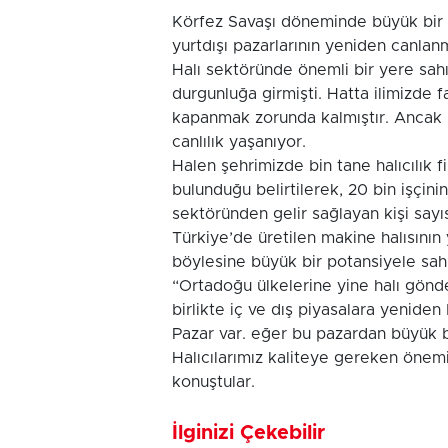
Körfez Savaşı döneminde büyük bir ek
yurtdışı pazarlarının yeniden canlan
Halı sektöründe önemli bir yere sahı
durgunluğa girmişti. Hatta ilimizde 
kapanmak zorunda kalmıştır. Ancak kr
canlılık yaşanıyor.
Halen şehrimizde bin tane halıcılık fi
bulunduğu belirtilerek, 20 bin işçinin 
sektöründen gelir sağlayan kişi sayıs
Türkiye’de üretilen makine halısının
böylesine büyük bir potansiyele sahi
“Ortadoğu ülkelerine yine halı gönde
birlikte iç ve dış piyasalara yenide
Pazar var. eğer bu pazardan büyük bi
Halıcılarımız kaliteye gereken önemi
konuştular.
İlginizi Çekebilir