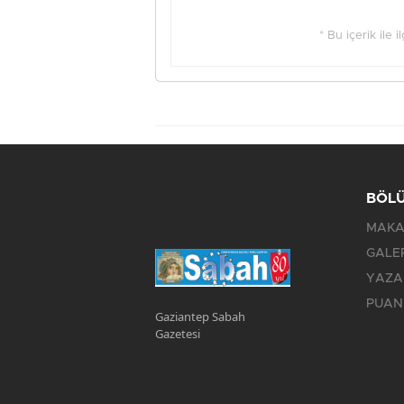
* Bu içerik ile 
BÖL
MAKA
GALE
YAZA
PUAN
Gaziantep Sabah
Gazetesi