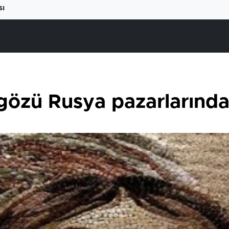
sı
n gözü Rusya pazarlarınd