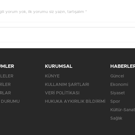
ilgili yorum yok, ilk yorumu siz yazın, tartışalım *
ÜMLER
KURUMSAL
HABERLE
LELER
KÜNYE
Güncel
RİLER
KULLANIM ŞARTLARI
Ekonomi
RLAR
VERİ POLİTİKASI
Siyaset
 DURUMU
HUKUKA AYKIRILIK BİLDİRİMİ
Spor
Kültür-Sanat
Sağlık