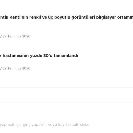
tik Kenti'nin renkli ve üç boyutlu görüntüleri bilgisayar ortamı
r
/ 29 Temmuz 2026
k hastanesinin yüzde 30'u tamamlandı
/ 29 Temmuz 2026
pmak için giriş yapabilir veya kayıt olabilirsiniz.