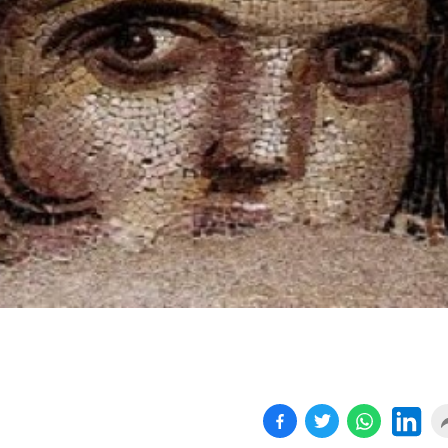
Birçok uyku hastalığının
En ucuz sigara 120 TL,
tan...
pa...