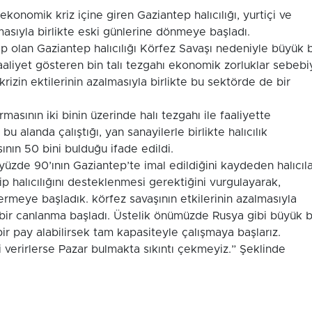
onomik kriz içine giren Gaziantep halıcılığı, yurtiçi ve
masıyla birlikte eski günlerine dönmeye başladı.
p olan Gaziantep halıcılığı Körfez Savaşı nedeniyle büyük b
faaliyet gösteren bin talı tezgahı ekonomik zorluklar sebebi
izin ektilerinin azalmasıyla birlikte bu sektörde de bir
rmasının iki binin üzerinde halı tezgahı ile faaliyette
bu alanda çalıştığı, yan sanayilerle birlikte halıcılık
ının 50 bini bulduğu ifade edildi.
 yüzde 90’ının Gaziantep’te imal edildiğini kaydeden halıcıl
p halıcılığını desteklenmesi gerektiğini vurgulayarak,
rmeye başladık. körfez savaşının etkilerinin azalmasıyla
n bir canlanma başladı. Üstelik önümüzde Rusya gibi büyük b
r pay alabilirsek tam kapasiteyle çalışmaya başlarız.
 verirlerse Pazar bulmakta sıkıntı çekmeyiz.” Şeklinde