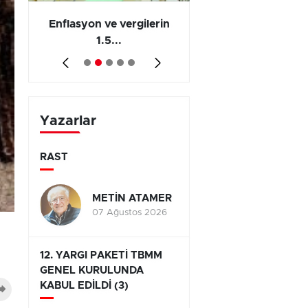
 en
Enflasyon ve vergilerin
Barış yatırımı, üre
1.5...
ve...
Yazarlar
RAST
METİN ATAMER
07 Ağustos 2026
12. YARGI PAKETİ TBMM
GENEL KURULUNDA
KABUL EDİLDİ (3)