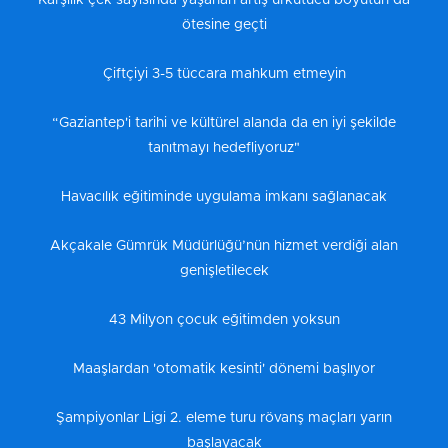
Karşılık çek sayısında yaşanan artış ürkütücü boyutun da
ötesine geçti
Çiftçiyi 3-5 tüccara mahkum etmeyin
“Gaziantep'i tarihi ve kültürel alanda da en iyi şekilde
tanıtmayı hedefliyoruz"
Havacılık eğitiminde uygulama imkanı sağlanacak
Akçakale Gümrük Müdürlüğü’nün hizmet verdiği alan
genişletilecek
43 Milyon çocuk eğitimden yoksun
Maaşlardan 'otomatik kesinti' dönemi başlıyor
Şampiyonlar Ligi 2. eleme turu rövanş maçları yarın
başlayacak