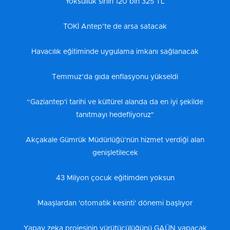
Yoksulluk sınırı 120 bin 325 TL
TOKİ Antep’te de arsa satacak
Havacılık eğitiminde uygulama imkanı sağlanacak
Temmuz’da gıda enflasyonu yükseldi
“Gaziantep'i tarihi ve kültürel alanda da en iyi şekilde
tanıtmayı hedefliyoruz"
Akçakale Gümrük Müdürlüğü’nün hizmet verdiği alan
genişletilecek
43 Milyon çocuk eğitimden yoksun
Maaşlardan 'otomatik kesinti' dönemi başlıyor
Yapay zeka projesinin yürütücülüğünü GAÜN yapacak