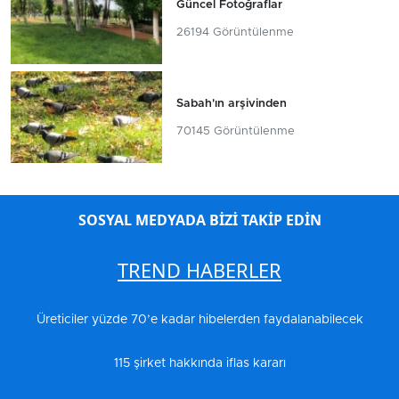
Güncel Fotoğraflar
26194 Görüntülenme
Sabah'ın arşivinden
70145 Görüntülenme
SOSYAL MEDYADA BİZİ TAKİP EDİN
TREND HABERLER
Üreticiler yüzde 70’e kadar hibelerden faydalanabilecek
115 şirket hakkında iflas kararı