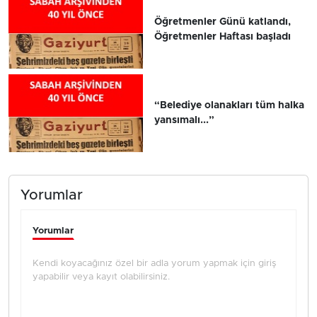
Öğretmenler Günü katlandı,
Öğretmenler Haftası başladı
“Belediye olanakları tüm halka
yansımalı...”
Yorumlar
Yorumlar
Kendi koyacağınız özel bir adla yorum yapmak için giriş
yapabilir veya kayıt olabilirsiniz.