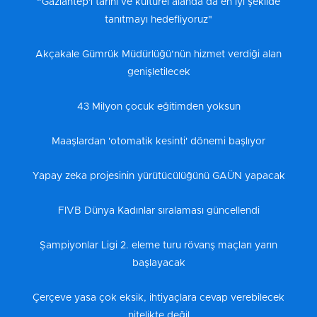
“Gaziantep'i tarihi ve kültürel alanda da en iyi şekilde
tanıtmayı hedefliyoruz"
Akçakale Gümrük Müdürlüğü’nün hizmet verdiği alan
genişletilecek
43 Milyon çocuk eğitimden yoksun
Maaşlardan 'otomatik kesinti' dönemi başlıyor
Yapay zeka projesinin yürütücülüğünü GAÜN yapacak
FIVB Dünya Kadınlar sıralaması güncellendi
Şampiyonlar Ligi 2. eleme turu rövanş maçları yarın
başlayacak
Çerçeve yasa çok eksik, ihtiyaçlara cevap verebilecek
nitelikte değil