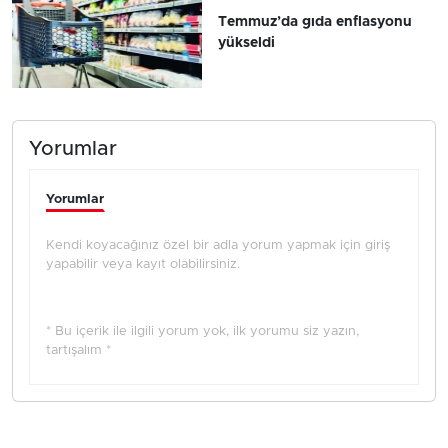
Temmuz’da gıda enflasyonu
yükseldi
Yorumlar
Yorumlar
Kendi koyacağınız özel bir adla yorum yapmak için giriş
yapabilir veya kayıt olabilirsiniz.
* Bu içerik ile ilgili yorum yok, ilk yorumu siz yazın,
tartışalım *