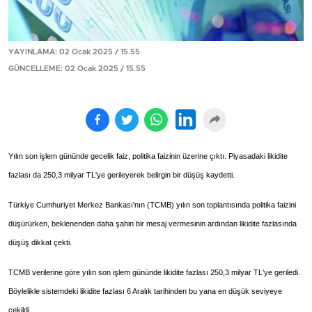
YAYINLAMA: 02 Ocak 2025 / 15.55
GÜNCELLEME: 02 Ocak 2025 / 15.55
Yılın son işlem gününde gecelik faiz, politika faizinin üzerine çıktı. Piyasadaki likidite
fazlası da 250,3 milyar TL'ye gerileyerek belirgin bir düşüş kaydetti.
Türkiye Cumhuriyet Merkez Bankası'nın (TCMB) yılın son toplantısında politika faizini
düşürürken, beklenenden daha şahin bir mesaj vermesinin ardından likidite fazlasında
düşüş dikkat çekti.
TCMB verilerine göre yılın son işlem gününde likidite fazlası 250,3 milyar TL'ye geriledi.
Böylelikle sistemdeki likidite fazlası 6 Aralık tarihinden bu yana en düşük seviyeye
çekildi.