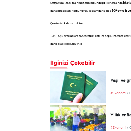
Satışa sunulacak taşınmazların bulunduğu iller arasında
İstan
daha birçok şehir bulunuyor. Toplamda 48 ilde
509 ev ve iş ye
Çevrim içi katılım imkânı
TOKİ, açık artırmalara sadece fiziki katılım değil, internet üzer
dahil olabilecek.sputnik
İlginizi Çekebilir
Yeşil ve g
#Ekonomi
/ 
Yıllık en
#Ekonomi
/ 