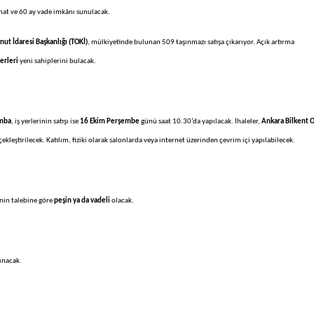
şinat ve 60 ay vade imkânı sunulacak.
nut İdaresi Başkanlığı (TOKİ)
, mülkiyetinde bulunan 509 taşınmazı satışa çıkarıyor. Açık artırma
yerleri
yeni sahiplerini bulacak.
amba
, iş yerlerinin satışı ise
16 Ekim Perşembe
günü saat 10.30’da yapılacak. İhaleler,
Ankara Bilkent O
çekleştirilecek. Katılım, fiziki olarak salonlarda veya internet üzerinden çevrim içi yapılabilecek.
inin talebine göre
peşin ya da vadeli
olacak.
ınacak.