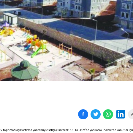
Birçok uyku hastalığının
En ucuz sigara 120 TL,
tan...
pa...
 taşınmazı açık artırma yöntemiyle satışa çıkaracak. 15-16 Ekim’de yapılacak ihalelerde konutlar içi