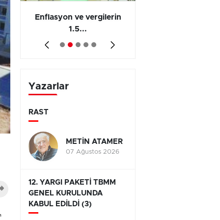
 en
Enflasyon ve vergilerin
Barış yatırımı, üre
1.5...
ve...
Yazarlar
RAST
METİN ATAMER
07 Ağustos 2026
12. YARGI PAKETİ TBMM
GENEL KURULUNDA
KABUL EDİLDİ (3)
n