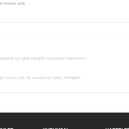
29 Temmuz 2026
pmak için giriş yapabilir veya kayıt olabilirsiniz.
ilgili yorum yok, ilk yorumu siz yazın, tartışalım *