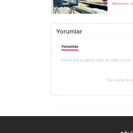
#Ekonomi
/ 
Yorumlar
Yorumlar
Kendi koyacağınız özel bir adla yorum ya
* Bu içerik ile 