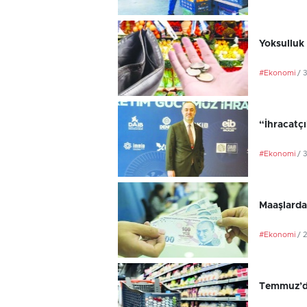
Yoksulluk 
#Ekonomi
/ 
“İhracatç
#Ekonomi
/ 
Maaşlarda
#Ekonomi
/ 
Temmuz’da