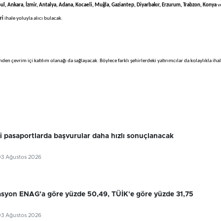
bul, Ankara, İzmir, Antalya, Adana, Kocaeli, Muğla, Gaziantep, Diyarbakır, Erzurum, Trabzon, Konya
v
ri
ihale yoluyla alıcı bulacak.
inden çevrim içi katılım olanağı da sağlayacak. Böylece farklı şehirlerdeki yatırımcılar da kolaylıkla iha
ri pasaportlarda başvurular daha hızlı sonuçlanacak
03 Ağustos 2026
flasyon ENAG'a göre yüzde 50,49, TÜİK'e göre yüzde 31,75
03 Ağustos 2026