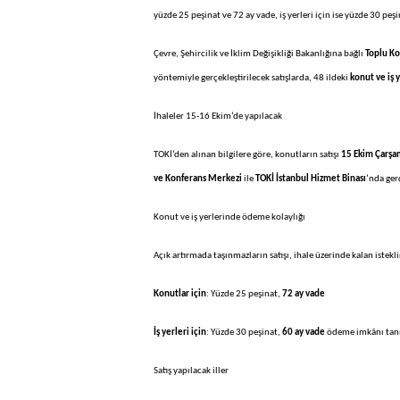
yüzde 25 peşinat ve 72 ay vade, iş yerleri için ise yüzde 30 pe
Çevre, Şehircilik ve İklim Değişikliği Bakanlığına bağlı
Toplu Ko
yöntemiyle gerçekleştirilecek satışlarda, 48 ildeki
konut ve iş 
İhaleler 15-16 Ekim’de yapılacak
TOKİ’den alınan bilgilere göre, konutların satışı
15 Ekim Çarş
ve Konferans Merkezi
ile
TOKİ İstanbul Hizmet Binası
’nda ger
Konut ve iş yerlerinde ödeme kolaylığı
Açık artırmada taşınmazların satışı, ihale üzerinde kalan istekl
Konutlar için
: Yüzde 25 peşinat,
72 ay vade
İş yerleri için
: Yüzde 30 peşinat,
60 ay vade
ödeme imkânı tan
Satış yapılacak iller