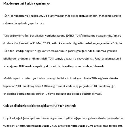
Madde sepetini 3 yıldır yayınlamıyor
TÜİK, sonuncusunu 4 Nisan 2022’de yayımladığı madde sepeti fiyat listesini mahkeme kararın
rağmen bu ayda da yayımlamadı.
Türkiye Devrimci İşçi Sendikaları Konfederasyonu (DİSK), TÜİK’i bu konuda dava etmiş, Ankara
6. İdare Mahkemesi de 31 Mart 2023 tarihli kararında bilgi edinme hakkı çerçevesinde DİSK’in
TÜİK'ten istediği bilgilerin işçi konfederasyonunun görevi gereği elinde bulunması gereken
bilgilerden olduğuna hükmetmişti. TÜİK temyiz davasını da kaybetmişti. Fakat aradan geçen 3
yıla rağmen TÜİK madde sepeti fiyat listesi hiçbir enflasyon verisinde açıklamadı.
Madde sepeti listesinin yerine harcama grubu istatistikleri yayımlayan TÜİK’e göre endekste
kapsanan 143 temel başlıktan 118 başlığın endeksinde artış gerçekleşti. 18 temel başlığın
endeksinde düşüş gerçekleşirken, 7 temel başlığın endeksinde değişim olmadı.
Gıda ve alkolsüz içeceklerde aylık artış TÜFE’nin üzerinde
En yüksek ağırlığa sahip 3 ana harcama grubunun yıllık değişimleri; gıda ve alkolsüz içeceklerde
yüzde 34,87 artış, ulaştırmada yüzde 27,33 artış ve konutta yüzde 50,96 artış olarak gerçekleşti.