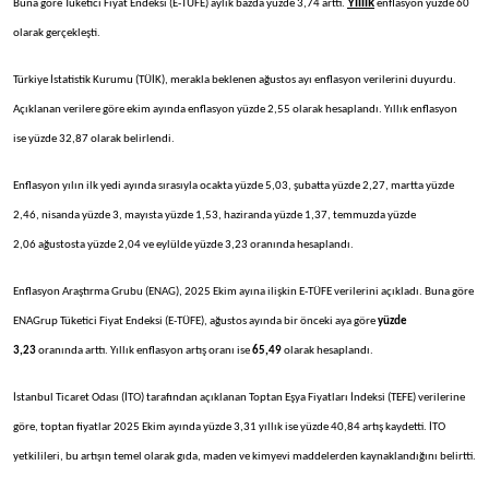
Yıllık
Buna göre Tüketici Fiyat Endeksi (E-TÜFE) aylık bazda yüzde 3,74 arttı.
enflasyon yüzde 60
olarak gerçekleşti.
Türkiye İstatistik Kurumu (TÜİK), merakla beklenen ağustos ayı enflasyon verilerini duyurdu.
Açıklanan verilere göre ekim ayında enflasyon yüzde 2,55 olarak hesaplandı. Yıllık enflasyon
ise yüzde 32,87 olarak belirlendi.
Enflasyon yılın ilk yedi ayında sırasıyla ocakta yüzde 5,03, şubatta yüzde 2,27, martta yüzde
2,46, nisanda yüzde 3, mayısta yüzde 1,53, haziranda yüzde 1,37, temmuzda yüzde
2,06 ağustosta yüzde 2,04 ve eylülde yüzde 3,23 oranında hesaplandı.
Enflasyon Araştırma Grubu (ENAG), 2025 Ekim ayına ilişkin E-TÜFE verilerini açıkladı. Buna göre
ENAGrup Tüketici Fiyat Endeksi (E-TÜFE), ağustos ayında bir önceki aya göre
yüzde
3,23
oranında arttı. Yıllık enflasyon artış oranı ise
65,49
olarak hesaplandı.
İstanbul Ticaret Odası (İTO) tarafından açıklanan Toptan Eşya Fiyatları İndeksi (TEFE) verilerine
göre, toptan fiyatlar 2025 Ekim ayında yüzde 3,31 yıllık ise yüzde 40,84 artış kaydetti. İTO
yetkilileri, bu artışın temel olarak gıda, maden ve kimyevi maddelerden kaynaklandığını belirtti.