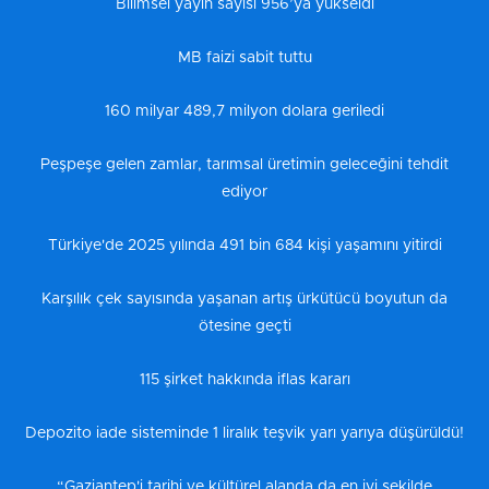
Bilimsel yayın sayısı 956’ya yükseldi
MB faizi sabit tuttu
160 milyar 489,7 milyon dolara geriledi
Peşpeşe gelen zamlar, tarımsal üretimin geleceğini tehdit
ediyor
Türkiye'de 2025 yılında 491 bin 684 kişi yaşamını yitirdi
Karşılık çek sayısında yaşanan artış ürkütücü boyutun da
ötesine geçti
115 şirket hakkında iflas kararı
Depozito iade sisteminde 1 liralık teşvik yarı yarıya düşürüldü!
“Gaziantep'i tarihi ve kültürel alanda da en iyi şekilde