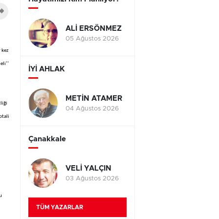
ALİ ERSÖNMEZ
05 Ağustos 2026
 kez
eli’’
İYİ AHLAK
METİN ATAMER
liği
04 Ağustos 2026
ptali
Çanakkale
VELİ YALÇIN
03 Ağustos 2026
u
TÜM YAZARLAR