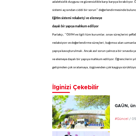
adaletsizlik duygusu ve güvensizlikle karşı karşıya bırakılıy
sistemi açısından ciddi bir sorun’’ değerlendirmesinde bulun
Eğitim sistemi rekabetçi ve elemeye
dayalı bir yapıya mahkum ediliyor
Parlakçı, ‘’ÖSYM ve ilgili tüm kurumlar; sınav süreçlerini şef
redaksiyon ve değerlendirme süreçleri; bağımsız alan uzmanla
yapıya kavuşturulmalı. Ancak asıl sorun yalnızca bir sınavda yaş
ve elemeye dayalı bir yapıya mahkum ediliyor. Öğrencilerin yıl
gelişimden çok sıralamaya, özgüvenden çok kaygıya sürüklüyor’
İlginizi Çekebilir
GAÜN, üniv
#Güncel
/ 0