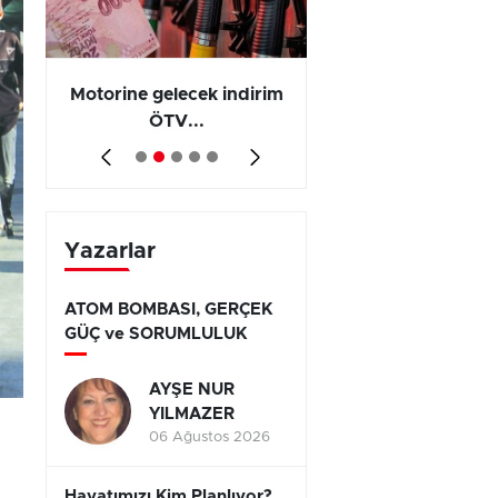
Motorine gelecek indirim
Olayların 267 b
ÖTV...
794’ünde...
Yazarlar
ATOM BOMBASI, GERÇEK
GÜÇ ve SORUMLULUK
AYŞE NUR
YILMAZER
06 Ağustos 2026
Hayatımızı Kim Planlıyor?