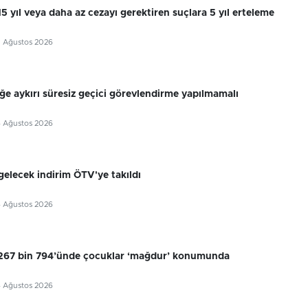
 15 yıl veya daha az cezayı gerektiren suçlara 5 yıl erteleme
5 Ağustos 2026
ğe aykırı süresiz geçici görevlendirme yapılmamalı
4 Ağustos 2026
gelecek indirim ÖTV'ye takıldı
4 Ağustos 2026
 267 bin 794’ünde çocuklar ‘mağdur’ konumunda
4 Ağustos 2026