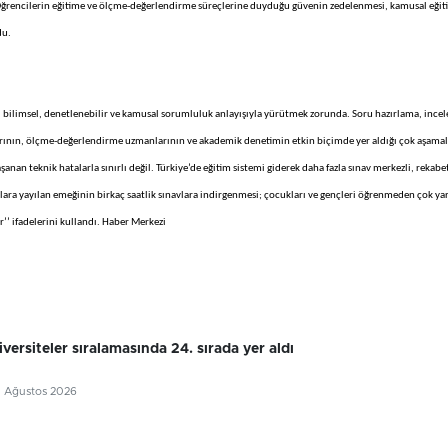
or. Öğrencilerin eğitime ve ölçme-değerlendirme süreçlerine duyduğu güvenin zedelenmesi, kamusal eği
du.
faf, bilimsel, denetlenebilir ve kamusal sorumluluk anlayışıyla yürütmek zorunda. Soru hazırlama, ince
rının, ölçme-değerlendirme uzmanlarının ve akademik denetimin etkin biçimde yer aldığı çok aşamalı
anan teknik hatalarla sınırlı değil. Türkiye’de eğitim sistemi giderek daha fazla sınav merkezli, rekabe
lara yayılan emeğinin birkaç saatlik sınavlara indirgenmesi; çocukları ve gençleri öğrenmeden çok yar
’ ifadelerini kullandı. Haber Merkezi
ersiteler sıralamasında 24. sırada yer aldı
5 Ağustos 2026