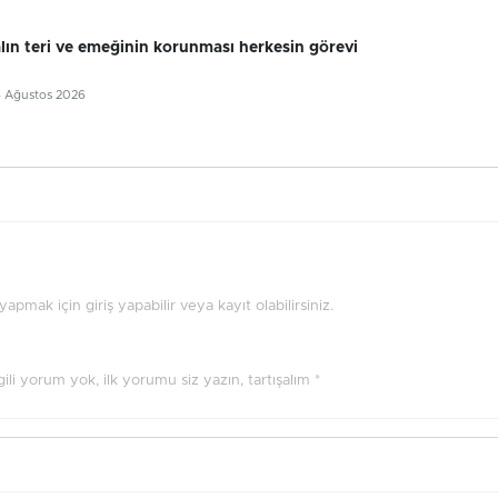
alın teri ve emeğinin korunması herkesin görevi
4 Ağustos 2026
pmak için giriş yapabilir veya kayıt olabilirsiniz.
ilgili yorum yok, ilk yorumu siz yazın, tartışalım *