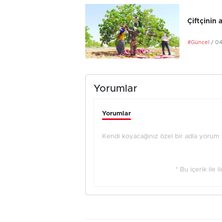
Çiftçinin 
#Güncel
/ 0
Yorumlar
Yorumlar
Kendi koyacağınız özel bir adla yorum ya
* Bu içerik ile 