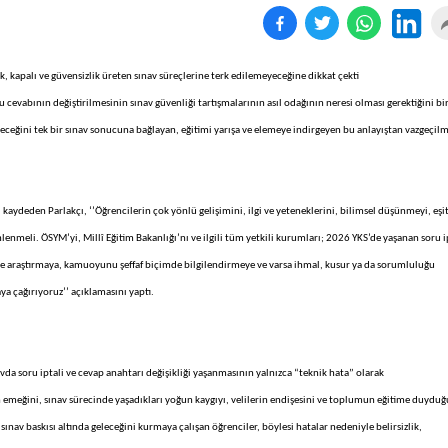
k, kapalı ve güvensizlik üreten sınav süreçlerine terk edilemeyeceğine dikkat çekti
 cevabının değiştirilmesinin sınav güvenliği tartışmalarının asıl odağının neresi olması gerektiğini bir
leceğini tek bir sınav sonucuna bağlayan, eğitimi yarışa ve elemeye indirgeyen bu anlayıştan vazgeçilm
 kaydeden Parlakçı, ‘’Öğrencilerin çok yönlü gelişimini, ilgi ve yeteneklerini, bilimsel düşünmeyi, eşit
lenmeli. ÖSYM’yi, Millî Eğitim Bakanlığı’nı ve ilgili tüm yetkili kurumları; 2026 YKS’de yaşanan soru i
yle araştırmaya, kamuoyunu şeffaf biçimde bilgilendirmeye ve varsa ihmal, kusur ya da sorumluluğu
ya çağırıyoruz’’ açıklamasını yaptı.
da soru iptali ve cevap anahtarı değişikliği yaşanmasının yalnızca “teknik hata” olarak
n emeğini, sınav sürecinde yaşadıkları yoğun kaygıyı, velilerin endişesini ve toplumun eğitime duyduğ
 sınav baskısı altında geleceğini kurmaya çalışan öğrenciler, böylesi hatalar nedeniyle belirsizlik,