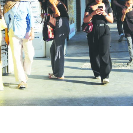
Kapanan işyeri sayısında
Yönetmeliğe aykırı
yüz...
süresiz...