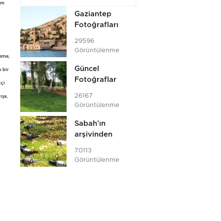
tim
Gaziantep
Fotoğrafları
29596
Görüntülenme
leme,
Güncel
 bir
Fotoğraflar
tçi
26167
ışa,
Görüntülenme
Sabah'ın
arşivinden
70113
Görüntülenme