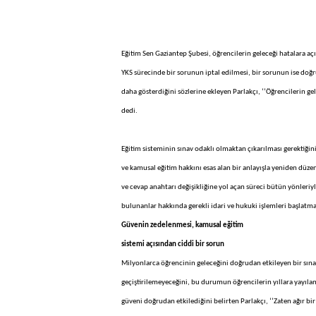
Eğitim Sen Gaziantep Şubesi, öğrencilerin geleceği hatalara açı
YKS sürecinde bir sorunun iptal edilmesi, bir sorunun ise doğru
daha gösterdiğini sözlerine ekleyen Parlakçı, ‘’Öğrencilerin ge
dedi.
Eğitim sisteminin sınav odaklı olmaktan çıkarılması gerektiğini
ve kamusal eğitim hakkını esas alan bir anlayışla yeniden düzen
ve cevap anahtarı değişikliğine yol açan süreci bütün yönleri
bulunanlar hakkında gerekli idari ve hukuki işlemleri başlatma
Güvenin zedelenmesi, kamusal eğitim
sistemi açısından ciddi bir sorun
Milyonlarca öğrencinin geleceğini doğrudan etkileyen bir sınav
geçiştirilemeyeceğini, bu durumun öğrencilerin yıllara yayıla
güveni doğrudan etkilediğini belirten Parlakçı, ‘’Zaten ağır bir