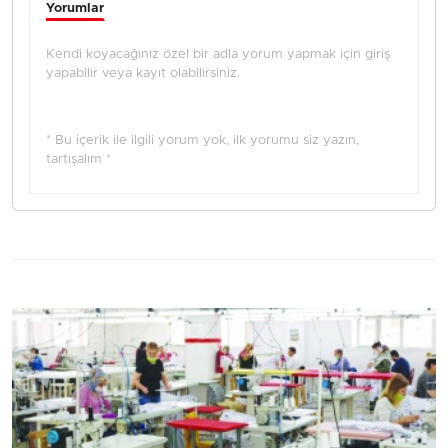
Yorumlar
Kendi koyacağınız özel bir adla yorum yapmak için giriş
yapabilir veya kayıt olabilirsiniz.
* Bu içerik ile ilgili yorum yok, ilk yorumu siz yazın,
tartışalım *