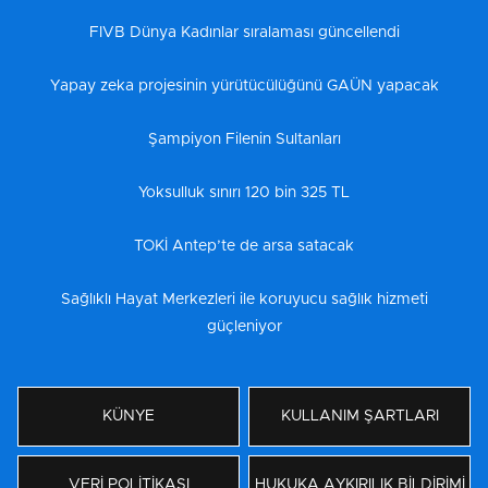
FIVB Dünya Kadınlar sıralaması güncellendi
Yapay zeka projesinin yürütücülüğünü GAÜN yapacak
Şampiyon Filenin Sultanları
Yoksulluk sınırı 120 bin 325 TL
TOKİ Antep’te de arsa satacak
Sağlıklı Hayat Merkezleri ile koruyucu sağlık hizmeti
güçleniyor
KÜNYE
KULLANIM ŞARTLARI
VERİ POLİTİKASI
HUKUKA AYKIRILIK BİLDİRİMİ