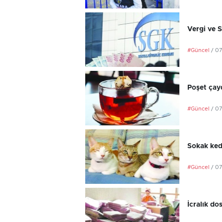
Vergi ve 
#Güncel
/ 0
Poşet çayd
#Güncel
/ 0
Sokak kedi
#Güncel
/ 0
İcralık do