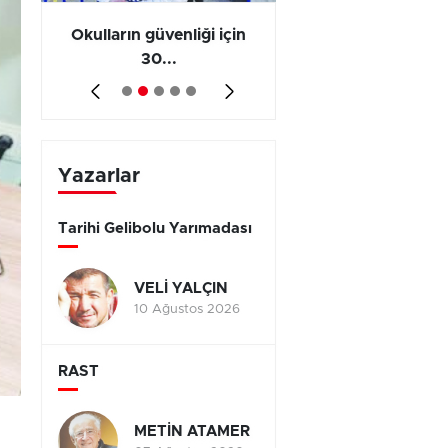
ş
Okulların güvenliği için
Vergi ve SGK borçl
30...
yap...
Yazarlar
Tarihi Gelibolu Yarımadası
VELİ YALÇIN
10 Ağustos 2026
RAST
METİN ATAMER