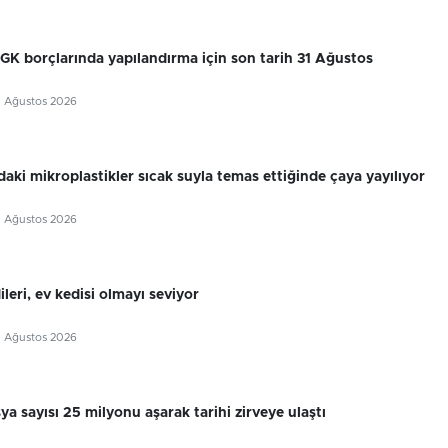
SGK borçlarında yapılandırma için son tarih 31 Ağustos
7 Ağustos 2026
aki mikroplastikler sıcak suyla temas ettiğinde çaya yayılıyor
7 Ağustos 2026
leri, ev kedisi olmayı seviyor
7 Ağustos 2026
sya sayısı 25 milyonu aşarak tarihi zirveye ulaştı