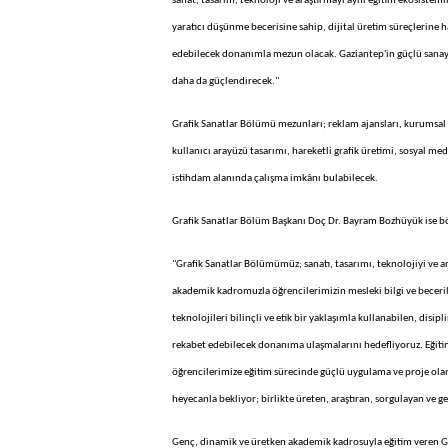
sanat, tasarım, teknoloji ve araştırmayı aynı eğitim ekosistemin
yaratıcı düşünme becerisine sahip, dijital üretim süreçlerine h
edebilecek donanımla mezun olacak. Gaziantep'in güçlü sanayi 
daha da güçlendirecek."
Grafik Sanatlar Bölümü mezunları; reklam ajansları, kurumsal il
kullanıcı arayüzü tasarımı, hareketli grafik üretimi, sosyal med
istihdam alanında çalışma imkânı bulabilecek.
Grafik Sanatlar Bölüm Başkanı Doç Dr. Bayram Bozhüyük ise böl
"Grafik Sanatlar Bölümümüz; sanatı, tasarımı, teknolojiyi ve a
akademik kadromuzla öğrencilerimizin mesleki bilgi ve becerile
teknolojileri bilinçli ve etik bir yaklaşımla kullanabilen, disi
rekabet edebilecek donanıma ulaşmalarını hedefliyoruz. Eğitim 
öğrencilerimize eğitim sürecinde güçlü uygulama ve proje ola
heyecanla bekliyor; birlikte üreten, araştıran, sorgulayan ve 
Genç, dinamik ve üretken akademik kadrosuyla eğitim veren Gaz