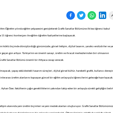
tim-Öğretim yılında eğitim yelpazesini genişleterek Grafik Sanatlar Bölümüne ilk kez öğrenci kabul
a 15 öğrenci kontenjanı ile eğitim-öğretim faaliyetlerine başlayacak.
rini köklü biçimde dönüştürdüğü günümüzde; görsel iletişim, dijital tasarım, yaratıcı endüstriler ve y
r geçen gün artıyor. Türkiye'nin en önemli sanayi, üretim ve ihracat merkezlerinden biri olmasının
 Grafik Sanatlar Bölümü önemli bir ihtiyaca cevap verecek.
mayacak, yapay zekâ destekli tasarım süreçleri, dijital görsel kültür, hareketli grafik, kullanıcı deneyi
linlerarası üretim alanlarını kapsayan güncel bir eğitim anlayışıyla öğrencilerini geleceğe hazırlayacak
 Ayhan Özer, fakültenin çağın gerekliliklerini yakından takip eden bir anlayışla sürekli geliştiğini belir
l iletişim alanında yeni üretim biçimleri ve yeni meslek alanları oluşturuyor. Grafik Sanatlar Bölümümüz