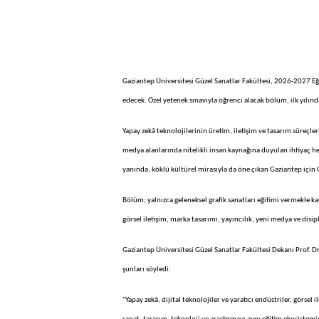
Gaziantep Üniversitesi Güzel Sanatlar Fakültesi, 2026-2027 Eği
edecek. Özel yetenek sınavıyla öğrenci alacak bölüm, ilk yılınd
Yapay zekâ teknolojilerinin üretim, iletişim ve tasarım süreçle
medya alanlarında nitelikli insan kaynağına duyulan ihtiyaç he
yanında, köklü kültürel mirasıyla da öne çıkan Gaziantep için
Bölüm; yalnızca geleneksel grafik sanatları eğitimi vermekle kal
görsel iletişim, marka tasarımı, yayıncılık, yeni medya ve disip
Gaziantep Üniversitesi Güzel Sanatlar Fakültesi Dekanı Prof. Dr.
şunları söyledi:
"Yapay zekâ, dijital teknolojiler ve yaratıcı endüstriler, görse