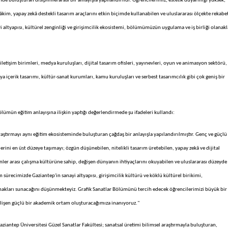
de buluşturan disiplinlerarası bir anlayışla yapılandırıldı. Öğrencilerimiz; estetik duyarlılığı yüksek,
âkim, yapay zekâ destekli tasarım araçlarını etkin biçimde kullanabilen ve uluslararası ölçekte rekabe
altyapısı, kültürel zenginliği ve girişimcilik ekosistemi, bölümümüzün uygulama ve iş birliği olanakl
etişim birimleri, medya kuruluşları, dijital tasarım ofisleri, yayınevleri, oyun ve animasyon sektörü,
ya içerik tasarımı, kültür-sanat kurumları, kamu kuruluşları ve serbest tasarımcılık gibi çok geniş bir
ümün eğitim anlayışına ilişkin yaptığı değerlendirmede şu ifadeleri kullandı:
raştırmayı aynı eğitim ekosisteminde buluşturan çağdaş bir anlayışla yapılandırılmıştır. Genç ve güçlü
rini en üst düzeye taşımayı; özgün düşünebilen, nitelikli tasarım üretebilen, yapay zekâ ve dijital
plinler arası çalışma kültürüne sahip, değişen dünyanın ihtiyaçlarını okuyabilen ve uluslararası düzeyde
sürecimizde Gaziantep'in sanayi altyapısı, girişimcilik kültürü ve köklü kültürel birikimi,
nakları sunacağını düşünmekteyiz. Grafik Sanatlar Bölümünü tercih edecek öğrencilerimizi büyük bir
gelişen güçlü bir akademik ortam oluşturacağımıza inanıyoruz."
iantep Üniversitesi Güzel Sanatlar Fakültesi; sanatsal üretimi bilimsel araştırmayla buluşturan,