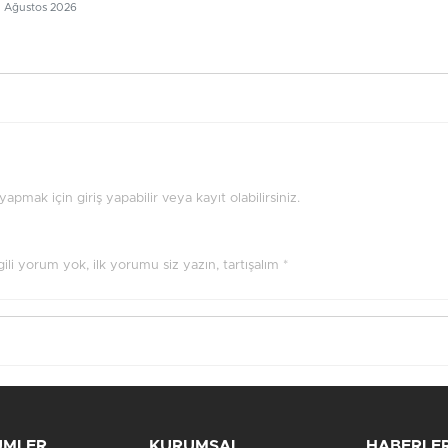
7 Ağustos 2026
pmak için giriş yapabilir veya kayıt olabilirsiniz.
ilgili yorum yok, ilk yorumu siz yazın, tartışalım *
ÜMLER
KURUMSAL
HABERLE