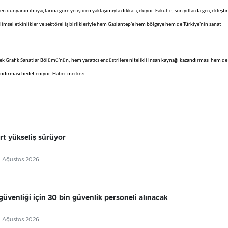
en dünyanın ihtiyaçlarına göre yetiştiren yaklaşımıyla dikkat çekiyor. Fakülte, son yıllarda gerçekleştir
bilimsel etkinlikler ve sektörel iş birlikleriyle hem Gaziantep'e hem bölgeye hem de Türkiye'nin sanat
ek Grafik Sanatlar Bölümü'nün, hem yaratıcı endüstrilere nitelikli insan kaynağı kazandırması hem de
andırması hedefleniyor. Haber merkezi
rt yükseliş sürüyor
7 Ağustos 2026
güvenliği için 30 bin güvenlik personeli alınacak
7 Ağustos 2026