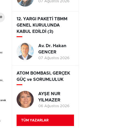
07 Ağustos 2026
12. YARGI PAKETİ TBMM
GENEL KURULUNDA
KABUL EDİLDİ (3)
Av. Dr. Hakan
GENCER
eni
07 Ağustos 2026
ATOM BOMBASI, GERÇEK
GÜÇ ve SORUMLULUK
mi,
.
AYŞE NUR
YILMAZER
terek
06 Ağustos 2026
TÜM YAZARLAR
;