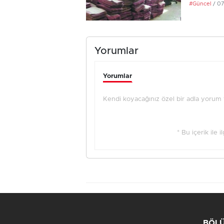
#Güncel
/ 0
Yorumlar
Yorumlar
Kendi koyacağınız özel bir adla yorum ya
* Bu içerik ile 
BÖL