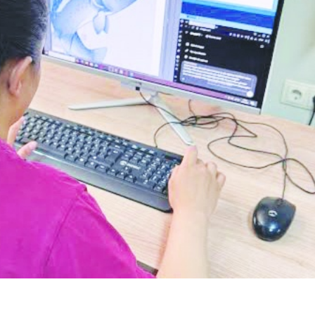
Sokak kedileri, ev kedisi
Altında sert yükseli
ol...
sürüyo...