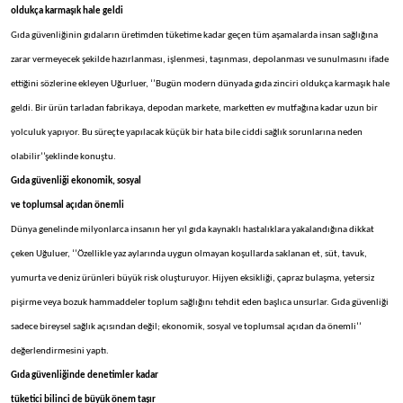
oldukça karmaşık hale geldi
Gıda güvenliğinin gıdaların üretimden tüketime kadar geçen tüm aşamalarda insan sağlığına
zarar vermeyecek şekilde hazırlanması, işlenmesi, taşınması, depolanması ve sunulmasını ifade
ettiğini sözlerine ekleyen Uğurluer, ‘’Bugün modern dünyada gıda zinciri oldukça karmaşık hale
geldi. Bir ürün tarladan fabrikaya, depodan markete, marketten ev mutfağına kadar uzun bir
yolculuk yapıyor. Bu süreçte yapılacak küçük bir hata bile ciddi sağlık sorunlarına neden
olabilir’’şeklinde konuştu.
Gıda güvenliği ekonomik, sosyal
ve toplumsal açıdan önemli
Dünya genelinde milyonlarca insanın her yıl gıda kaynaklı hastalıklara yakalandığına dikkat
çeken Uğuluer, ‘’Özellikle yaz aylarında uygun olmayan koşullarda saklanan et, süt, tavuk,
yumurta ve deniz ürünleri büyük risk oluşturuyor. Hijyen eksikliği, çapraz bulaşma, yetersiz
pişirme veya bozuk hammaddeler toplum sağlığını tehdit eden başlıca unsurlar. Gıda güvenliği
sadece bireysel sağlık açısından değil; ekonomik, sosyal ve toplumsal açıdan da önemli’’
değerlendirmesini yaptı.
Gıda güvenliğinde denetimler kadar
tüketici bilinci de büyük önem taşır