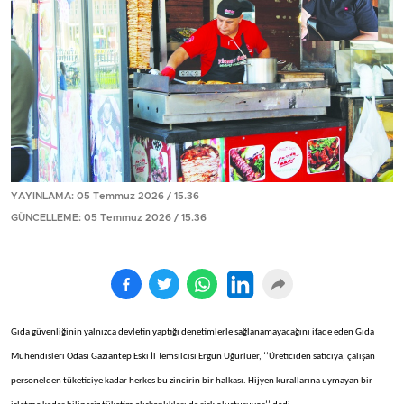
YAYINLAMA: 05 Temmuz 2026 / 15.36
GÜNCELLEME: 05 Temmuz 2026 / 15.36
Gıda güvenliğinin yalnızca devletin yaptığı denetimlerle sağlanamayacağını ifade eden Gıda
Mühendisleri Odası Gaziantep Eski İl Temsilcisi Ergün Uğurluer, ‘’Üreticiden satıcıya, çalışan
personelden tüketiciye kadar herkes bu zincirin bir halkası. Hijyen kurallarına uymayan bir