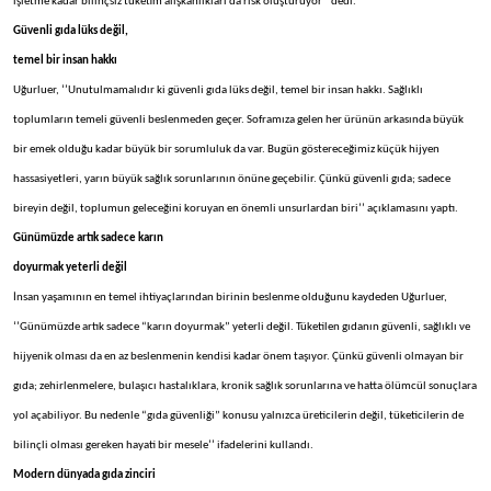
işletme kadar bilinçsiz tüketim alışkanlıkları da risk oluşturuyor’’ dedi.
Güvenli gıda lüks değil,
temel bir insan hakkı
Uğurluer, ‘’Unutulmamalıdır ki güvenli gıda lüks değil, temel bir insan hakkı. Sağlıklı
toplumların temeli güvenli beslenmeden geçer. Soframıza gelen her ürünün arkasında büyük
bir emek olduğu kadar büyük bir sorumluluk da var. Bugün göstereceğimiz küçük hijyen
hassasiyetleri, yarın büyük sağlık sorunlarının önüne geçebilir. Çünkü güvenli gıda; sadece
bireyin değil, toplumun geleceğini koruyan en önemli unsurlardan biri’’ açıklamasını yaptı.
Günümüzde artık sadece karın
doyurmak yeterli değil
İnsan yaşamının en temel ihtiyaçlarından birinin beslenme olduğunu kaydeden Uğurluer,
‘’Günümüzde artık sadece “karın doyurmak” yeterli değil. Tüketilen gıdanın güvenli, sağlıklı ve
hijyenik olması da en az beslenmenin kendisi kadar önem taşıyor. Çünkü güvenli olmayan bir
gıda; zehirlenmelere, bulaşıcı hastalıklara, kronik sağlık sorunlarına ve hatta ölümcül sonuçlara
yol açabiliyor. Bu nedenle “gıda güvenliği” konusu yalnızca üreticilerin değil, tüketicilerin de
bilinçli olması gereken hayati bir mesele’’ ifadelerini kullandı.
Modern dünyada gıda zinciri