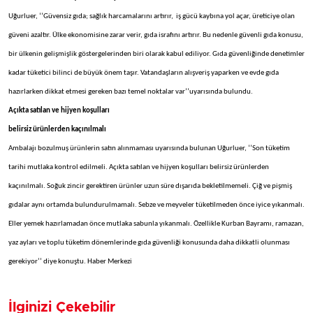
Uğurluer, ‘’Güvensiz gıda; sağlık harcamalarını artırır, iş gücü kaybına yol açar, üreticiye olan
güveni azaltır. Ülke ekonomisine zarar verir, gıda israfını artırır. Bu nedenle güvenli gıda konusu,
bir ülkenin gelişmişlik göstergelerinden biri olarak kabul ediliyor. Gıda güvenliğinde denetimler
kadar tüketici bilinci de büyük önem taşır. Vatandaşların alışveriş yaparken ve evde gıda
hazırlarken dikkat etmesi gereken bazı temel noktalar var’’uyarısında bulundu.
Açıkta satılan ve hijyen koşulları
belirsiz ürünlerden kaçınılmalı
Ambalajı bozulmuş ürünlerin satın alınmaması uyarısında bulunan Uğurluer, ‘’Son tüketim
tarihi mutlaka kontrol edilmeli. Açıkta satılan ve hijyen koşulları belirsiz ürünlerden
kaçınılmalı. Soğuk zincir gerektiren ürünler uzun süre dışarıda bekletilmemeli. Çiğ ve pişmiş
gıdalar aynı ortamda bulundurulmamalı. Sebze ve meyveler tüketilmeden önce iyice yıkanmalı.
Eller yemek hazırlamadan önce mutlaka sabunla yıkanmalı. Özellikle Kurban Bayramı, ramazan,
yaz ayları ve toplu tüketim dönemlerinde gıda güvenliği konusunda daha dikkatli olunması
gerekiyor’’ diye konuştu. Haber Merkezi
İlginizi Çekebilir