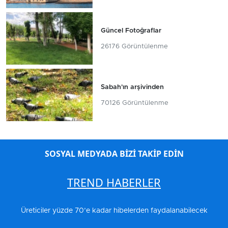
Güncel Fotoğraflar
26176 Görüntülenme
Sabah'ın arşivinden
70126 Görüntülenme
SOSYAL MEDYADA BİZİ TAKİP EDİN
TREND HABERLER
Üreticiler yüzde 70’e kadar hibelerden faydalanabilecek