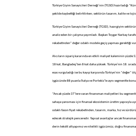
Türkiye Giyim Sanayicileri Derneği’nin (TGSD) hazırladığı “Kür
şekilde kaybettiği belirtilirken; sektörün tasarım, kalite ve loj
Türkiye Giyim Sanayicileri Derneği (TGSD), hazırgiyim sektör
analiz eden bir çalışma yayımladı. Başkan Toygar Narbay tarafı
rekabetinden” değer odaklı modele geçiş yapması gerektiği vu
Alıcıların sipariş kararında en etkili maliyet kaleminin yüzde 5
18 kat, Bangladeş’ten 8 kat daha yüksek. Türkiye’nin 18. sırada 
esas vurguladığı ise bu kayıp karşısında Türkiye’nin “değer” ö
işgücünde 88 puanla İtalya ve Portekiz’le aynı segmentte konum
“Ancak yüzde 37’lere varan finansman maliyetleri bu segmentin 
sahaya yansıması için finansal ekosistemin üretim yapısıyla uyum
odaklı fason fiyat rekabetinden; tasarım, marka, hız ve sürdürül
edecek stratejik penceredir. Yapısal avantajlar ancak finansman 
derin tekstil altyapımız ve nitelikli işgücümüz, doğru finans