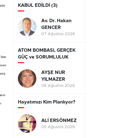
KABUL EDİLDİ (3)
şsüz
Av. Dr. Hakan
GENCER
07 Ağustos 2026
ATOM BOMBASI, GERÇEK
GÜÇ ve SORUMLULUK
n’dan
porun
AYŞE NUR
şmiş
YILMAZER
06 Ağustos 2026
arın
Hayatımızı Kim Planlıyor?
m
ALİ ERSÖNMEZ
05 Ağustos 2026