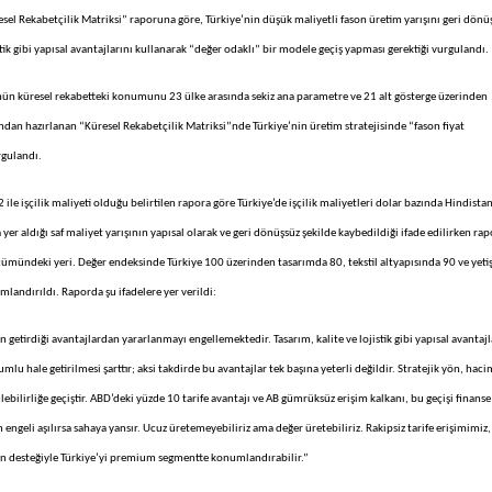
esel Rekabetçilik Matriksi” raporuna göre, Türkiye’nin düşük maliyetli fason üretim yarışını geri dönü
istik gibi yapısal avantajlarını kullanarak “değer odaklı” bir modele geçiş yapması gerektiği vurgulandı.
ünün küresel rekabetteki konumunu 23 ülke arasında sekiz ana parametre ve 21 alt gösterge üzerinden
ndan hazırlanan “Küresel Rekabetçilik Matriksi”nde Türkiye’nin üretim stratejisinde “fason fiyat
rgulandı.
2 ile işçilik maliyeti olduğu belirtilen rapora göre Türkiye’de işçilik maliyetleri dolar bazında Hindista
yer aldığı saf maliyet yarışının yapısal olarak ve geri dönüşsüz şekilde kaybedildiği ifade edilirken ra
lçümündeki yeri. Değer endeksinde Türkiye 100 üzerinden tasarımda 80, tekstil altyapısında 90 ve yeti
landırıldı. Raporda şu ifadelere yer verildi:
getirdiği avantajlardan yararlanmayı engellemektedir. Tasarım, kalite ve lojistik gibi yapısal avantajl
lu hale getirilmesi şarttır; aksi takdirde bu avantajlar tek başına yeterli değildir. Stratejik yön, haci
ebilirliğe geçiştir. ABD’deki yüzde 10 tarife avantajı ve AB gümrüksüz erişim kalkanı, bu geçişi finanse
engeli aşılırsa sahaya yansır. Ucuz üretemeyebiliriz ama değer üretebiliriz. Rakipsiz tarife erişimimiz,
man desteğiyle Türkiye’yi premium segmentte konumlandırabilir.”