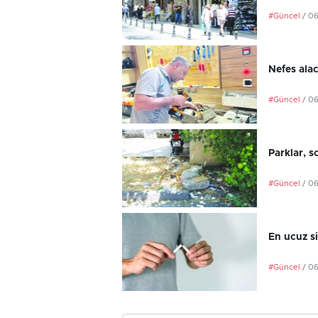
#Güncel
/ 0
Nefes ala
#Güncel
/ 0
Parklar, s
#Güncel
/ 0
En ucuz si
#Güncel
/ 0