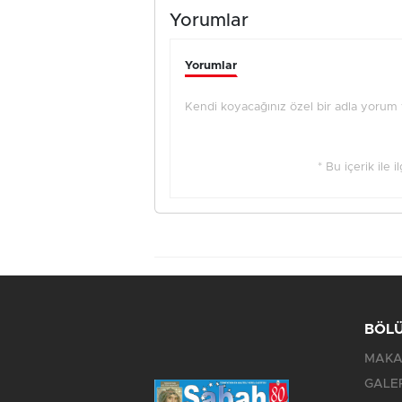
Yorumlar
Yorumlar
Kendi koyacağınız özel bir adla yorum ya
* Bu içerik ile 
BÖL
MAKA
GALE