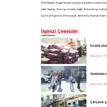
TGSD Başkanı Toygar Narbay ise işçilik maliyetinin yüzde 52’lik
çekti. Narbay, “Konu işçi ücretleri değil. Türkiye’de işçi maliy
işçinin alım gücünü artırmayacak. Temel konu finansal/makro
İlginizi Çekebilir
İcralık do
#Güncel
/ 0
Onbinlerce
#Güncel
/ 0
Çerçeve ya