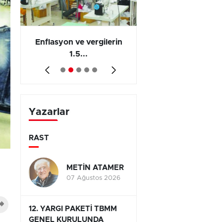
 en
Enflasyon ve vergilerin
Barış yatırımı, üre
1.5...
ve...
Yazarlar
RAST
METİN ATAMER
07 Ağustos 2026
12. YARGI PAKETİ TBMM
GENEL KURULUNDA