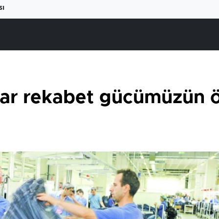
sı
alar rekabet gücümüzün 