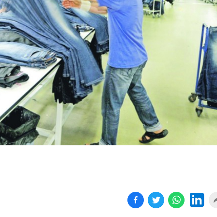
Birçok uyku hastalığının
En ucuz sigara 120 TL,
tan...
pa...