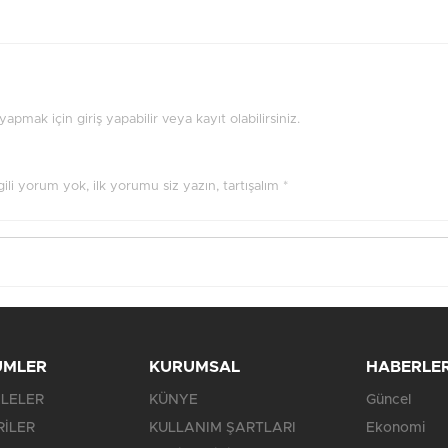
pmak için giriş yapabilir veya kayıt olabilirsiniz.
ilgili yorum yok, ilk yorumu siz yazın, tartışalım *
ÜMLER
KURUMSAL
HABERLE
LELER
KÜNYE
Güncel
RİLER
KULLANIM ŞARTLARI
Ekonomi