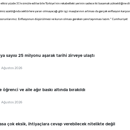
 etkisi yüzde 31’e simüle edilse bile Türkiye’nin rekabetteki yerinin sadece iki basamak yükseldiğine d
etimiz azaldığında sektörlere yararı olmayacağı gibi işçi maaşlarının artması da gerçek enflasyon karşıs
 sorunlarımız. Enflasyonun düşürülmesi ve kurun olması gereken yere taşınması lazım.” Cumhuriyet
sya sayısı 25 milyonu aşarak tarihi zirveye ulaştı
7 Ağustos 2026
 öğrenci ve aile ağır baskı altında bırakıldı
6 Ağustos 2026
sa çok eksik, ihtiyaçlara cevap verebilecek nitelikte değil