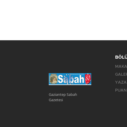
BÖL
MAKA
GALE
YAZA
PUAN
Gaziantep Sabah
Gazetesi