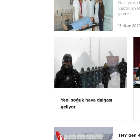
Gaziantep D
yaptırılan 
çevre i...
16 Nisan 202
Yeni soğuk hava dalgası
geliyor
THY’den 4