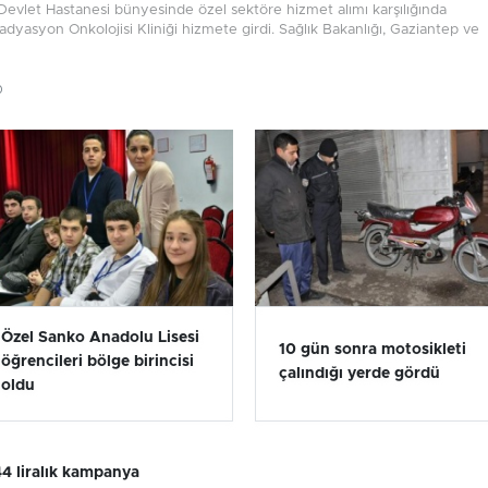
evlet Hastanesi bünyesinde özel sektöre hizmet alımı karşılığında
Radyasyon Onkolojisi Kliniği hizmete girdi. Sağlık Bakanlığı, Gaziantep ve
0
Özel Sanko Anadolu Lisesi
10 gün sonra motosikleti
öğrencileri bölge birincisi
çalındığı yerde gördü
oldu
4 liralık kampanya