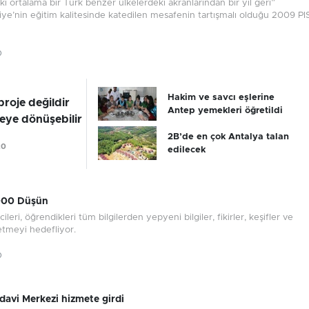
ki ortalama bir Türk benzer ülkelerdeki akranlarından bir yıl geri”
iye’nin eğitim kalitesinde katedilen mesafenin tartışmalı olduğu 2009 P
0
Hakim ve savcı eşlerine
 proje değildir
Antep yemekleri öğretildi
eye dönüşebilir
2B’de en çok Antalya talan
20
edilecek
000 Düşün
leri, öğrendikleri tüm bilgilerden yepyeni bilgiler, fikirler, keşifler ve
etmeyi hedefliyor.
0
davi Merkezi hizmete girdi