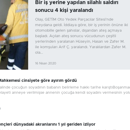
Bir iş yerine yapılan silahlı saldırı
sonucu 4 kişi yaralandı
Olay, GETİM Oto Yedek Parçacılar Sitesi'nde
meydana geldi. İddiaya göre, bir iş yerinin önüne iki
otomobille gelen şahıslar, dışarıdan ateş açmaya
başladı. Açılan ateş sonucu vücudunun çeşitli
yerlerinden yaralanan Hüseyin, Hasan ve Zafer M.
ile komşuları Arif Ç. yaralandı. Yaralılardan Zafer M.
ola...
16 Nisan 2020
ahkemesi cinsiyete göre ayırım gördü
linde çocuğun soyadının babanın belirleme hakkı tarihe karıştıBoşanma
layeti anneye verilmişse annenin çocuğa kendi soyadını vermesinin yo
0
nçleri dünyadaki akranlarını 1 yıl geriden izliyor