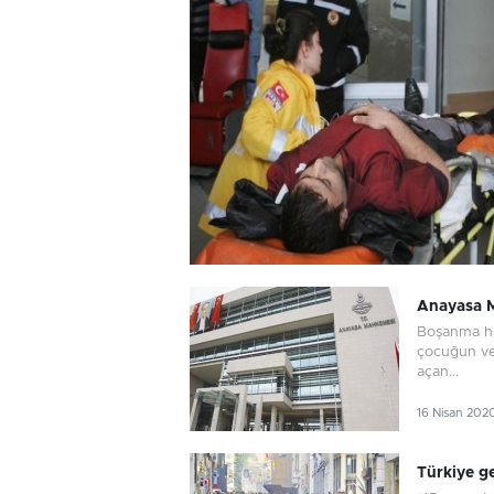
Anayasa M
Boşanma ha
çocuğun ve
açan...
16 Nisan 202
Türkiye ge