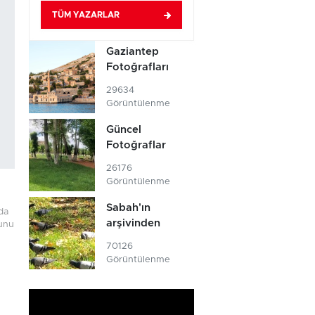
TÜM YAZARLAR
Gaziantep
Fotoğrafları
29634
Görüntülenme
Güncel
Fotoğraflar
26176
Görüntülenme
Sabah'ın
da
arşivinden
lunu
70126
Görüntülenme