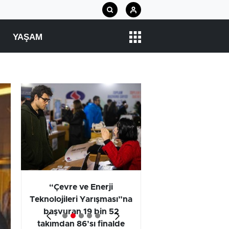
YAŞAM
arı
“Çevre ve Enerji
Araştırma Projel
Teknolojileri Yarışması”na
Kategorisi Birincili
başvuran 19 bin 52
Öğrencilerinin
takımdan 86’sı finalde