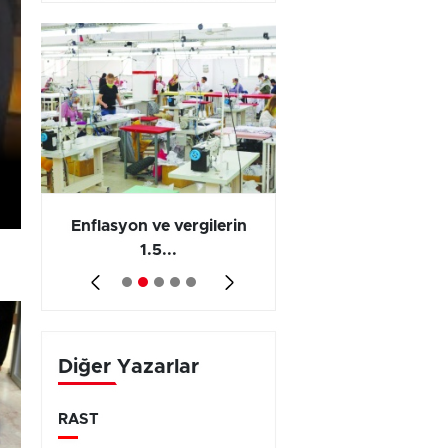
yarışıyor
 en
Enflasyon ve vergilerin
Barış yatırımı, üre
1.5...
ve...
Diğer Yazarlar
RAST