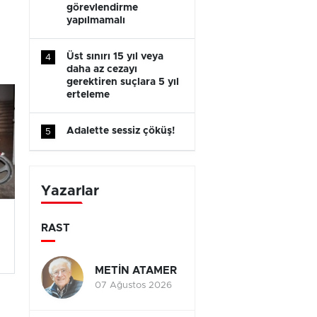
görevlendirme
yapılmamalı
Üst sınırı 15 yıl veya
4
daha az cezayı
gerektiren suçlara 5 yıl
erteleme
Adalette sessiz çöküş!
5
Yazarlar
RAST
METİN ATAMER
07 Ağustos 2026