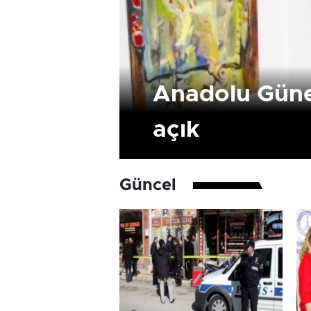
Anadolu Güneş
açık
Güncel