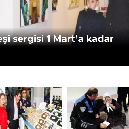
i sergisi 1 Mart’a kadar
Birçok uyku hastalığının
En ucuz sigara 120 TL,
tan...
pa...