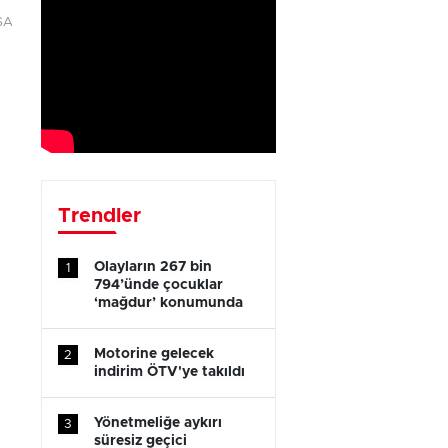
ISA
Trendler
Olayların 267 bin
1
794’ünde çocuklar
‘mağdur’ konumunda
Motorine gelecek
2
indirim ÖTV'ye takıldı
Yönetmeliğe aykırı
3
süresiz geçici