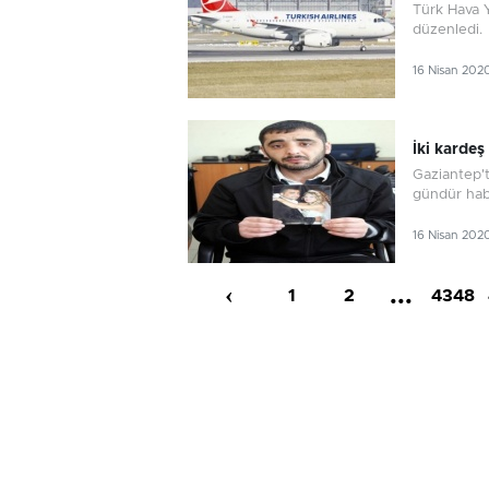
Türk Hava Y
düzenled
16 Nisan 202
İki kardeş
Gaziantep't
gündür hab
16 Nisan 202
‹
...
1
2
4348