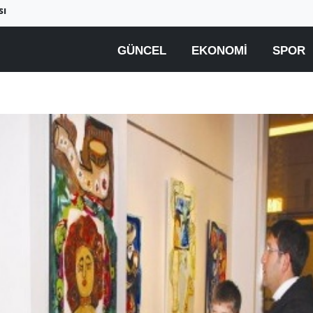
sı
GÜNCEL
EKONOMI
SPOR
Beyaz ete büyük zam
Yüksek elektrik fatural
geliyor
çiftçiyi üretimden
uzaklaştırıyor