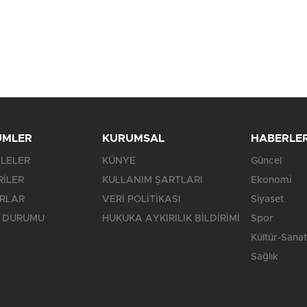
ÜMLER
KURUMSAL
HABERLE
LELER
KÜNYE
Güncel
RİLER
KULLANIM ŞARTLARI
Ekonomi
RLAR
VERİ POLİTİKASI
Siyaset
 DURUMU
HUKUKA AYKIRILIK BİLDİRİMİ
Spor
Kültür-Sanat
Sağlık