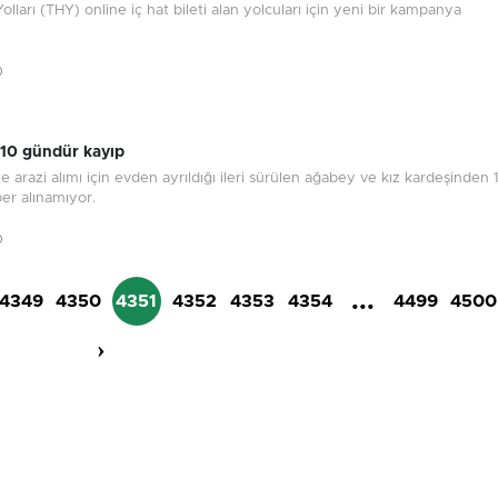
olları (THY) online iç hat bileti alan yolcuları için yeni bir kampanya
i.
0
 10 gündür kayıp
e arazi alımı için evden ayrıldığı ileri sürülen ağabey ve kız kardeşinden 
er alınamıyor.
0
...
4349
4350
4351
4352
4353
4354
4499
4500
›