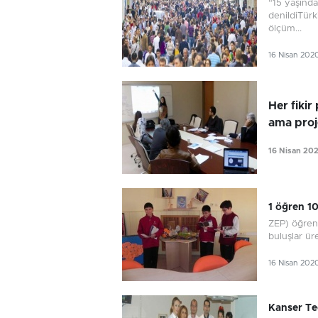
“15 yaşında
denildiTürk
ölçüm...
16 Nisan 202
Her fikir
ama proj
16 Nisan 20
1 öğren 1
ZEP) öğrenci
buluşlar ür
16 Nisan 202
Kanser Te