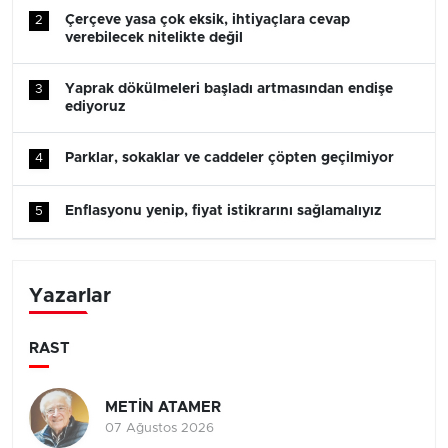
Çerçeve yasa çok eksik, ihtiyaçlara cevap
2
verebilecek nitelikte değil
Yaprak dökülmeleri başladı artmasından endişe
3
ediyoruz
Parklar, sokaklar ve caddeler çöpten geçilmiyor
4
Enflasyonu yenip, fiyat istikrarını sağlamalıyız
5
Yazarlar
RAST
METİN ATAMER
07 Ağustos 2026