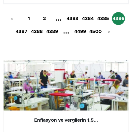
‹
...
1
2
4383
4384
4385
4386
...
›
4387
4388
4389
4499
4500
Barış yatırımı, üretimi ve...