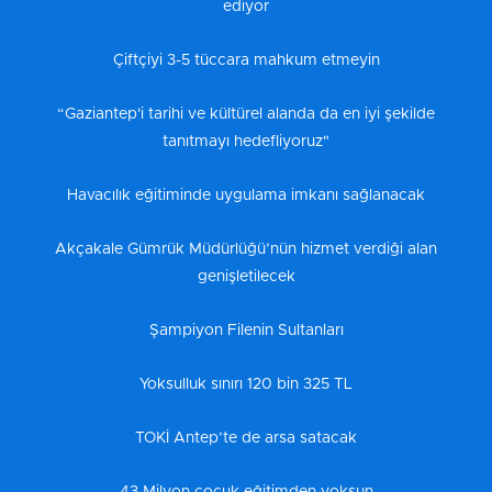
ediyor
Çiftçiyi 3-5 tüccara mahkum etmeyin
“Gaziantep'i tarihi ve kültürel alanda da en iyi şekilde
tanıtmayı hedefliyoruz"
Havacılık eğitiminde uygulama imkanı sağlanacak
Akçakale Gümrük Müdürlüğü’nün hizmet verdiği alan
genişletilecek
Şampiyon Filenin Sultanları
Yoksulluk sınırı 120 bin 325 TL
TOKİ Antep’te de arsa satacak
43 Milyon çocuk eğitimden yoksun