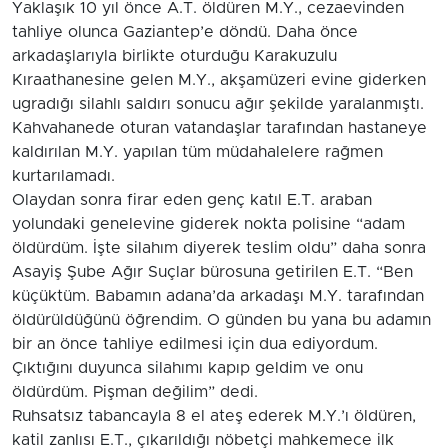
Yaklaşık 10 yıl önce A.T. öldüren M.Y., cezaevinden
tahliye olunca Gaziantep’e döndü. Daha önce
arkadaşlarıyla birlikte oturduğu Karakuzulu
Kıraathanesine gelen M.Y., akşamüzeri evine giderken
ugradığı silahlı saldırı sonucu ağır şekilde yaralanmıştı.
Kahvahanede oturan vatandaşlar tarafından hastaneye
kaldırılan M.Y. yapılan tüm müdahalelere rağmen
kurtarılamadı.
Olaydan sonra firar eden genç katıl E.T. araban
yolundaki genelevine giderek nokta polisine “adam
öldürdüm. İşte silahım diyerek teslim oldu” daha sonra
Asayiş Şube Ağır Suçlar bürosuna getirilen E.T. “Ben
küçüktüm. Babamın adana’da arkadaşı M.Y. tarafından
öldürüldüğünü öğrendim. O günden bu yana bu adamın
bir an önce tahliye edilmesi için dua ediyordum.
Çıktığını duyunca silahımı kapıp geldim ve onu
öldürdüm. Pişman değilim” dedi.
Ruhsatsız tabancayla 8 el ateş ederek M.Y.’ı öldüren,
katil zanlısı E.T., çıkarıldığı nöbetçi mahkemece ilk