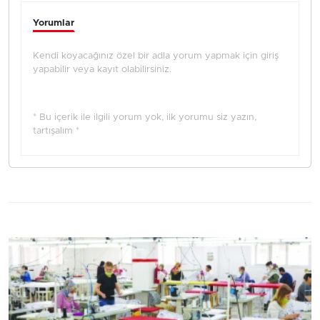
Yorumlar
Kendi koyacağınız özel bir adla yorum yapmak için giriş
yapabilir veya kayıt olabilirsiniz.
* Bu içerik ile ilgili yorum yok, ilk yorumu siz yazın,
tartışalım *