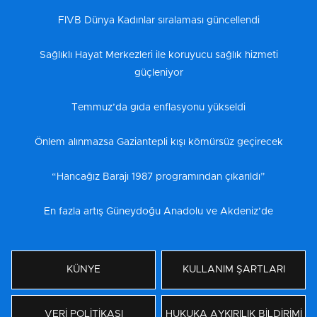
FIVB Dünya Kadınlar sıralaması güncellendi
Sağlıklı Hayat Merkezleri ile koruyucu sağlık hizmeti
güçleniyor
Temmuz’da gıda enflasyonu yükseldi
Önlem alınmazsa Gaziantepli kışı kömürsüz geçirecek
“Hancağız Barajı 1987 programından çıkarıldı”
En fazla artış Güneydoğu Anadolu ve Akdeniz’de
KÜNYE
KULLANIM ŞARTLARI
VERİ POLİTİKASI
HUKUKA AYKIRILIK BİLDİRİMİ