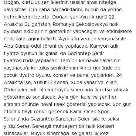
Doğan, kurtuluş şenliklerinin uluslar arası niteliğe
kavuşması için çaba harcadıklarını, bunun da yerine
getirdiklerini belirtti. Doğan, şenliğin ilk günü 22
Aralık’ta Bulgaristan, Romanya Çekoslovakya halk
oyunları ekiplerinin gösteriler yapacağını ve etkinliklere
renk katacağını belirtti. Aynı gün yemek yarışması ile
Aba Güreşi ödül töreni de yapılacak. Kamyon adlı
tiyatro oyunun ilk galası da Gaziantep Şehir
tiyatrosu’nda yapılacak. Tam bir karnaval havasının
yaşanacağı kurtuluş şenliklerinin ikinci gününde de
çocuk tiyatro oyunu, konser ve panel yapılırken, 24
Aralık’ta ise, Yusuf ili Kenan, Suda yanar ve Yılanı
Öldürseler adlı filmler büyük sinemada ücretsiz olarak
gösterimize sunulacak. Aynı gün, kale ve şehitler
anıtının önünde havai fişek gösterisi yapılacak. Son gün
etkinlik hayli renkli geçecek.Kamil Ocak Spor
Salonu’nda Gaziantep Sanatçısı Güler Işık ile seksi
yıldız Seren Serengil muhteşem bir halk konseri
sunacaklar. Büyük sinemada ise galası ilk kez