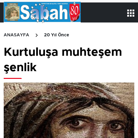
ANASAYFA
20 Yıl Önce
Kurtuluşa muhteşem
şenlik