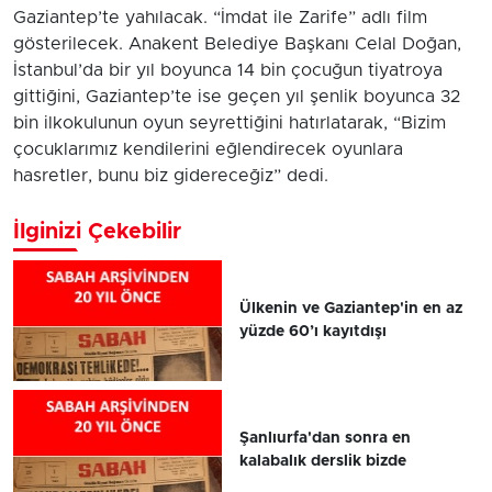
Gaziantep’te yahılacak. “İmdat ile Zarife” adlı film
gösterilecek. Anakent Belediye Başkanı Celal Doğan,
İstanbul’da bir yıl boyunca 14 bin çocuğun tiyatroya
gittiğini, Gaziantep’te ise geçen yıl şenlik boyunca 32
bin ilkokulunun oyun seyrettiğini hatırlatarak, “Bizim
çocuklarımız kendilerini eğlendirecek oyunlara
hasretler, bunu biz gidereceğiz” dedi.
İlginizi Çekebilir
Ülkenin ve Gaziantep'in en az
yüzde 60’ı kayıtdışı
Şanlıurfa'dan sonra en
kalabalık derslik bizde