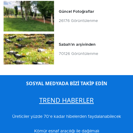
Güncel Fotoğraflar
26176 Görüntülenme
Sabah'ın arşivinden
70126 Görüntülenme
SOSYAL MEDYADA BİZİ TAKİP EDİN
TREND HABERLER
Üreticiler yüzde 70’e kadar hibelerden faydalanabilecek
Kömür esnaf aracılığı ile dağılmalı