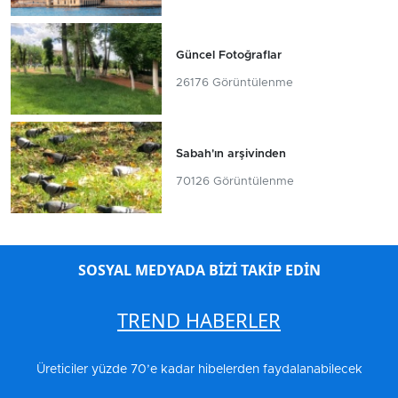
Güncel Fotoğraflar
26176 Görüntülenme
Sabah'ın arşivinden
70126 Görüntülenme
SOSYAL MEDYADA BİZİ TAKİP EDİN
TREND HABERLER
Üreticiler yüzde 70’e kadar hibelerden faydalanabilecek