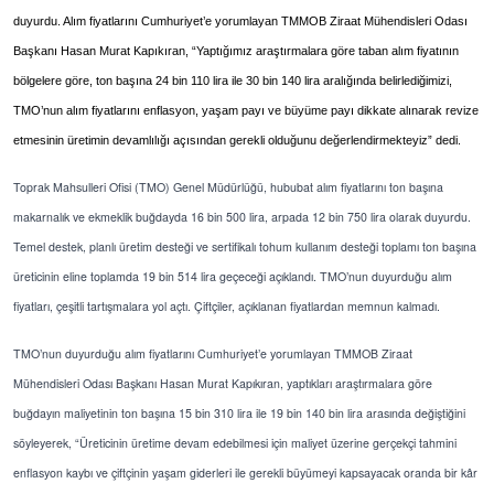
duyurdu. Alım fiyatlarını Cumhuriyet’e yorumlayan TMMOB Ziraat Mühendisleri Odası
Başkanı Hasan Murat Kapıkıran, “Yaptığımız araştırmalara göre taban alım fiyatının
bölgelere göre, ton başına 24 bin 110 lira ile 30 bin 140 lira aralığında belirlediğimizi,
TMO’nun alım fiyatlarını enflasyon, yaşam payı ve büyüme payı dikkate alınarak revize
etmesinin üretimin devamlılığı açısından gerekli olduğunu değerlendirmekteyiz” dedi.
Toprak Mahsulleri Ofisi (TMO) Genel Müdürlüğü, hububat alım fiyatlarını ton başına
makarnalık ve ekmeklik buğdayda 16 bin 500 lira, arpada 12 bin 750 lira olarak duyurdu.
Temel destek, planlı üretim desteği ve sertifikalı tohum kullanım desteği toplamı ton başına
üreticinin eline toplamda 19 bin 514 lira geçeceği açıklandı. TMO’nun duyurduğu alım
fiyatları, çeşitli tartışmalara yol açtı. Çiftçiler, açıklanan fiyatlardan memnun kalmadı.
TMO’nun duyurduğu alım fiyatlarını Cumhuriyet’e yorumlayan TMMOB Ziraat
Mühendisleri Odası Başkanı Hasan Murat Kapıkıran, yaptıkları araştırmalara göre
buğdayın maliyetinin ton başına 15 bin 310 lira ile 19 bin 140 bin lira arasında değiştiğini
söyleyerek, “Üreticinin üretime devam edebilmesi için maliyet üzerine gerçekçi tahmini
enflasyon kaybı ve çiftçinin yaşam giderleri ile gerekli büyümeyi kapsayacak oranda bir kâr