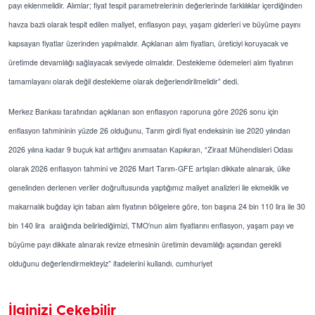
payı eklenmelidir. Alımlar; fiyat tespit parametrelerinin değerlerinde farklılıklar içerdiğinden
havza bazlı olarak tespit edilen maliyet, enflasyon payı, yaşam giderleri ve büyüme payını
kapsayan fiyatlar üzerinden yapılmalıdır. Açıklanan alım fiyatları, üreticiyi koruyacak ve
üretimde devamlılığı sağlayacak seviyede olmalıdır. Destekleme ödemeleri alım fiyatının
tamamlayanı olarak değil destekleme olarak değerlendirilmelidir” dedi.
Merkez Bankası tarafından açıklanan son enflasyon raporuna göre 2026 sonu için
enflasyon tahmininin yüzde 26 olduğunu, Tarım girdi fiyat endeksinin ise 2020 yılından
2026 yılına kadar 9 buçuk kat arttığını anımsatan Kapıkıran, “Ziraat Mühendisleri Odası
olarak 2026 enflasyon tahmini ve 2026 Mart Tarım-GFE artışları dikkate alınarak, ülke
genelinden derlenen veriler doğrultusunda yaptığımız maliyet analizleri ile ekmeklik ve
makarnalık buğday için taban alım fiyatının bölgelere göre, ton başına 24 bin 110 lira ile 30
bin 140 lira aralığında belirlediğimizi, TMO’nun alım fiyatlarını enflasyon, yaşam payı ve
büyüme payı dikkate alınarak revize etmesinin üretimin devamlılığı açısından gerekli
olduğunu değerlendirmekteyiz” ifadelerini kullandı. cumhuriyet
İlginizi Çekebilir