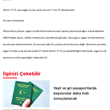
28 bin 75 TL olan asgari ücret, açlık sınırının 7 bin TL altında kaldı.
Ara zam olmayacak
Milyonlarca çalışan, asgari ücrete temmuzda ara zam yapılıp yapılmayacağını merak ederken
ANKA Haber Ajansı, iktidar ve ekonomi çevreleriyle görüştü. Buna göre, asgari ücrete temmuz
ayında zam düşünülmüyor, bu konuyla ilgili bir çalışma da söz konusu değil. Ekonomi çevreleri,
asgari ücretin ocak ayında yüzde 27 zamla 28 bin 75 TL’ye yükseltildiğini belirterek, asgari ücret
zamlarının yıllık yapıldığını ifade etti.t24
İlginizi Çekebilir
Yeşil ve gri pasaportlarda
başvurular daha hızlı
sonuçlanacak