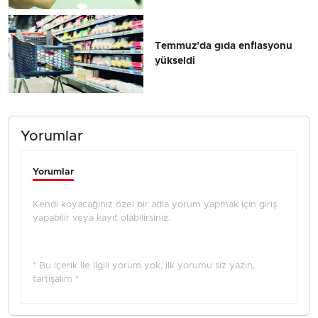
Temmuz’da gıda enflasyonu
yükseldi
Yorumlar
Yorumlar
Kendi koyacağınız özel bir adla yorum yapmak için giriş
yapabilir veya kayıt olabilirsiniz.
* Bu içerik ile ilgili yorum yok, ilk yorumu siz yazın,
tartışalım *