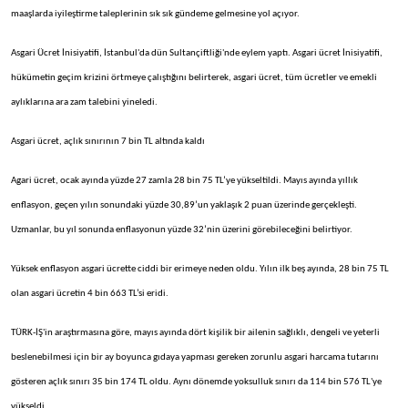
maaşlarda iyileştirme taleplerinin sık sık gündeme gelmesine yol açıyor.
Asgari Ücret İnisiyatifi, İstanbul'da dün Sultançiftliği'nde eylem yaptı. Asgari ücret İnisiyatifi,
hükümetin geçim krizini örtmeye çalıştığını belirterek, asgari ücret, tüm ücretler ve emekli
aylıklarına ara zam talebini yineledi.
Asgari ücret, açlık sınırının 7 bin TL altında kaldı
Agari ücret, ocak ayında yüzde 27 zamla 28 bin 75 TL’ye yükseltildi. Mayıs ayında yıllık
enflasyon, geçen yılın sonundaki yüzde 30,89’un yaklaşık 2 puan üzerinde gerçekleşti.
Uzmanlar, bu yıl sonunda enflasyonun yüzde 32’nin üzerini görebileceğini belirtiyor.
Yüksek enflasyon asgari ücrette ciddi bir erimeye neden oldu. Yılın ilk beş ayında, 28 bin 75 TL
olan asgari ücretin 4 bin 663 TL’si eridi.
TÜRK-İŞ'in araştırmasına göre, mayıs ayında dört kişilik bir ailenin sağlıklı, dengeli ve yeterli
beslenebilmesi için bir ay boyunca gıdaya yapması gereken zorunlu asgari harcama tutarını
gösteren açlık sınırı 35 bin 174 TL oldu. Aynı dönemde yoksulluk sınırı da 114 bin 576 TL'ye
yükseldi.