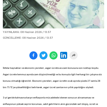
YAYINLAMA: 08 Haziran 2026 / 13.57
GÜNCELLEME: 08 Haziran 2026 / 13.57
İktidar kaynakları ve ekonomi çevreleri, asgari ücrete ara zam konusuna son noktayı koydu.
Asgari ücrete temmuz ayında zam düşünülmediği ve bu konuyla ilgili herhangi bir çalışma söz
konusu olmadığı öğrenildi. Ekonomi çevreleri, asgari ücretin ocak ayında yüzde 27 zamla 28
bin 75 TL’ye yükseltildiğini belirterek, asgari ücret zamlarının yıllık yapıldığını söyledi.
3 yıl geride kalmasına karşın enflasyonla mücadelede istenen sonucun alınamaması ve
enflasyonun yüksek seyrini koruması, sabit gelirlilerin alım gücündeki sert düşüş, ücret ve