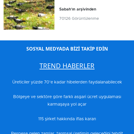
Sabah'ın arşivinden
70126 Görüntülenme
SOSYAL MEDYADA BİZİ TAKİP EDİN
TREND HABERLER
Üreticiler yüzde 70’e kadar hibelerden faydalanabilecek
Bölgeye ve sektöre göre farklı asgari ücret uygulaması
karmaşaya yol açar
115 şirket hakkında iflas kararı
Peşpeşe gelen zamlar, tarımsal üretimin geleceğini tehdit