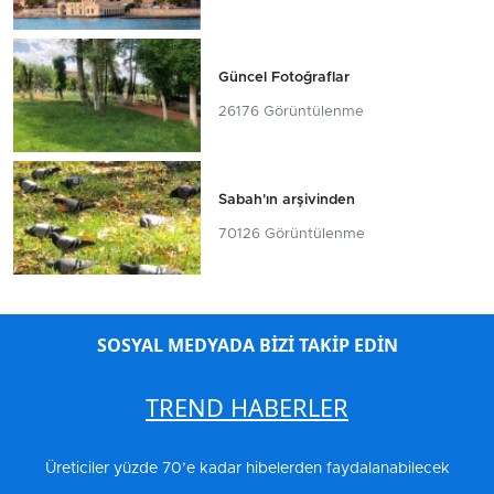
Güncel Fotoğraflar
26176 Görüntülenme
Sabah'ın arşivinden
70126 Görüntülenme
SOSYAL MEDYADA BİZİ TAKİP EDİN
TREND HABERLER
Üreticiler yüzde 70’e kadar hibelerden faydalanabilecek