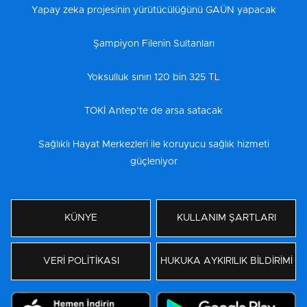
Yapay zeka projesinin yürütücülüğünü GAÜN yapacak
Şampiyon Filenin Sultanları
Yoksulluk sınırı 120 bin 325 TL
TOKİ Antep’te de arsa satacak
Sağlıklı Hayat Merkezleri ile koruyucu sağlık hizmeti
güçleniyor
KÜNYE
KULLANIM ŞARTLARI
VERİ POLİTİKASI
HUKUKA AYKIRILIK BİLDİRİMİ