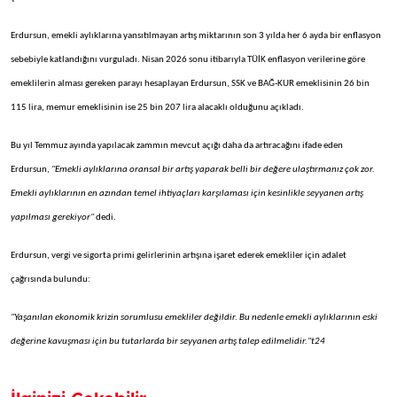
Erdursun, emekli aylıklarına yansıtılmayan artış miktarının son 3 yılda her 6 ayda bir enflasyon
sebebiyle katlandığını vurguladı. Nisan 2026 sonu itibarıyla TÜİK enflasyon verilerine göre
emeklilerin alması gereken parayı hesaplayan Erdursun, SSK ve BAĞ-KUR emeklisinin 26 bin
115 lira, memur emeklisinin ise 25 bin 207 lira alacaklı olduğunu açıkladı.
Bu yıl Temmuz ayında yapılacak zammın mevcut açığı daha da artıracağını ifade eden
Erdursun,
"Emekli aylıklarına oransal bir artış yaparak belli bir değere ulaştırmanız çok zor.
Emekli aylıklarının en azından temel ihtiyaçları karşılaması için kesinlikle seyyanen artış
yapılması gerekiyor"
dedi.
Erdursun, vergi ve sigorta primi gelirlerinin artışına işaret ederek emekliler için adalet
çağrısında bulundu:
"Yaşanılan ekonomik krizin sorumlusu emekliler değildir. Bu nedenle emekli aylıklarının eski
değerine kavuşması için bu tutarlarda bir seyyanen artış talep edilmelidir."t24