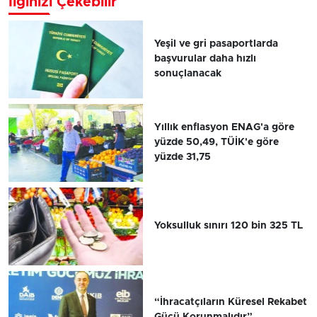
İlginizi Çekebilir
Yeşil ve gri pasaportlarda
başvurular daha hızlı
sonuçlanacak
Yıllık enflasyon ENAG'a göre
yüzde 50,49, TÜİK'e göre
yüzde 31,75
Yoksulluk sınırı 120 bin 325 TL
“İhracatçıların Küresel Rekabet
Gücü Korunmalıdır”