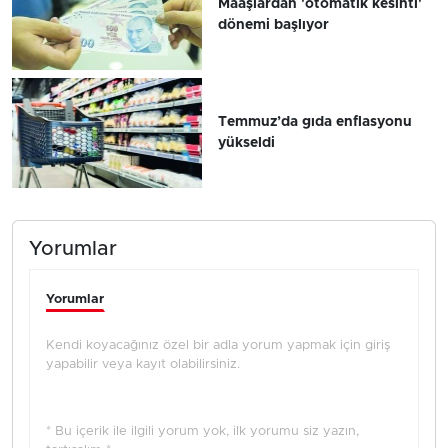
Maaşlardan 'otomatik kesinti'
dönemi başlıyor
Temmuz’da gıda enflasyonu
yükseldi
Yorumlar
Yorumlar
Kendi koyacağınız özel bir adla yorum yapmak için giriş
yapabilir veya kayıt olabilirsiniz.
* Bu içerik ile ilgili yorum yok, ilk yorumu siz yazın,