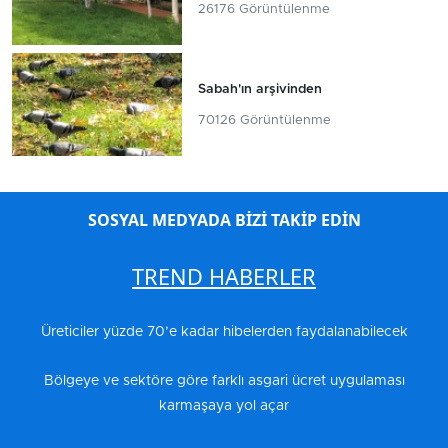
26176 Görüntülenme
Sabah'ın arşivinden
70126 Görüntülenme
SOSYAL MEDYADA BİZİ TAKİP EDİN
TREND HABERLER
Üreticiler yüzde 70’e kadar hibelerden faydalanabilecek
Bölgeye ve sektöre göre farklı asgari ücret uygulaması
karmaşaya yol açar