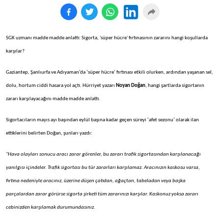
SGK uzmanı madde madde anlattı: Sigorta, 'süper hücre' fırtınasının zararını hangi koşullarda
karşılar?
Gaziantep, Şanlıurfa ve Adıyaman’da ‘süper hücre’ fırtınası etkili olurken, ardından yaşanan sel,
dolu, hortum ciddi hasara yol açtı. Hürriyet yazarı
Noyan Doğan
, hangi şartlarda sigortanın
zararı karşılayacağını madde madde anlattı.
Sigortacıların mayıs ayı başından eylül başına kadar geçen süreyi ‘afet sezonu’ olarak ilan
ettiklerini belirten Doğan, şunları yazdı:
''Hava olayları sonucu aracı zarar görenler, bu zararı trafik sigortasından karşılanacağı
yanılgısı içindeler. Trafik sigortası bu tür zararları karşılamaz. Aracınızın kaskosu varsa,
fırtına nedeniyle aracınız, üzerine düşen çatıdan, ağaçtan, tabeladan veya başka
parçalardan zarar görürse sigorta şirketi tüm zararınızı karşılar. Kaskonuz yoksa zararı
cebinizden karşılamak durumundasınız.