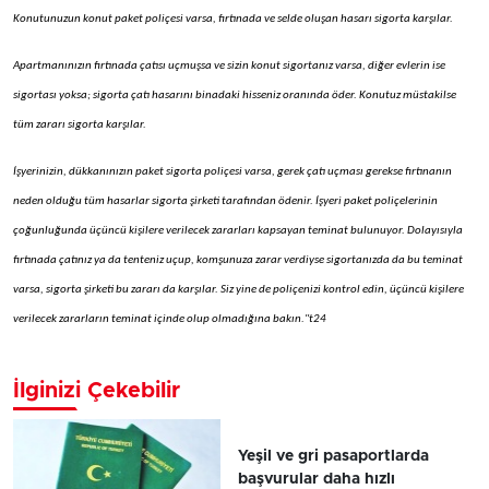
Konutunuzun konut paket poliçesi varsa, fırtınada ve selde oluşan hasarı sigorta karşılar.
Apartmanınızın fırtınada çatısı uçmuşsa ve sizin konut sigortanız varsa, diğer evlerin ise
sigortası yoksa; sigorta çatı hasarını binadaki hisseniz oranında öder. Konutuz müstakilse
tüm zararı sigorta karşılar.
İşyerinizin, dükkanınızın paket sigorta poliçesi varsa, gerek çatı uçması gerekse fırtınanın
neden olduğu tüm hasarlar sigorta şirketi tarafından ödenir. İşyeri paket poliçelerinin
çoğunluğunda üçüncü kişilere verilecek zararları kapsayan teminat bulunuyor. Dolayısıyla
fırtınada çatınız ya da tenteniz uçup, komşunuza zarar verdiyse sigortanızda da bu teminat
varsa, sigorta şirketi bu zararı da karşılar. Siz yine de poliçenizi kontrol edin, üçüncü kişilere
verilecek zararların teminat içinde olup olmadığına bakın.''t24
İlginizi Çekebilir
Yeşil ve gri pasaportlarda
başvurular daha hızlı