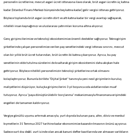
personelin ücretlerine; mevcut asgari ücret istisnasına ilave olarak, brüt asgari ücretin üç katına
kadar (İstanbul Finans Merkezi bünyesinde beş katına kadar) gelir vergisi istisnası getiriyoruz.
Böylece toplamda brüt asgari ücretin dört ve altı katına kadar bir vergi avantajı sağlayarak,
nitelikli insan kaynağımızı ve uluslararası yatırımları koruma altına alıyoruz.
Genç girişimcilerimize ve teknoloji ekosistemimize önemli destekler sağlıyoruz. Teknogirişim
şirketlerinde çalışan personelimize verilen pay senetlerindeki vergi istisnası sınırını, mevcut
olan bir yıllık brüt ücret tutarından, brüt ücretin iki katına çıkarıyoruz. Ayrıca, bu pay
senetlerinin elde tutulma sürelerini de kısaltarak girişim ekosistemini daha akışkan hale
getiriyoruz. Böylece nitelikli personelimizin teknoloji şirketlerine ortak olmasını
kolaylaştırıyoruz. Bununla birlikte "Dijital Şirket" tanımıyla yeni nesil girişimlerin kuruluş
maliyetlerini düşürüyor, kuluçka girişimcilerini 3 yıl boyunca oda aidatlarından muaf
tutuyoruz. Ayrıca "paya dönüştürülebilir borçlanma" mekanizmasıyla finansmana erişimdeki
engelleri de tamamen kaldırıyoruz.
Vergiye gönüllü uyumu artırmak amacıyla, yurt dışında bulunan para, altın, döviz ve menkul
kıymetlerin 31 Temmuz 2027 tarihine kadar ekonomimize kazandırılmasının önünü açıyoruz.
Sadece yurt dışı değil, yurt içinde olan ancak kanuni defter kayıtlarında yer almayan varlıkların