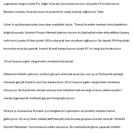
uygulanan vergiyi yüzde 9’a, diğer ihracatçı kurumlarımız için ise yüzde 14’e indiriyoruz.
Böylece imalatçı ihracatçımıza 16 puanlık bir vergi avantajı sağlıyoruz" dedi.
Güler'in açıklamalarından öne çıkan maddeler şöyle: "Transit ticaretin merkezi olma hedefimiz
doğrultusunda; İstanbul Finans Merkezi katılımcılarının bu faaliyetlerinden elde ettikleri kazanç
indirimini yüzde 50'den yüzde 100'e çıkararak tam muafiyet sağlıyoruz. Bu teşviki İFM dışındaki
kurumlarımıza da yayarak, transit ticaret kazançlarının yüzde 95’ini vergi dışı bırakıyoruz.
'20 yıl boyunca gelir vergisinden müstesna tutulacak'
Ülkemize nitelikli yatırımcı ve döviz girişini artırmak amacıyla; son üç yıl Türkiye’de yerleşik
olmayan gerçek kişilerin yurt dışı kazançlarını 20 yıl boyunca gelir vergisinden müstesna
tutuyoruz. Bu kişilerden veraset yoluyla mal intikallerinde ise vergi oranını sadece yüzde 1
olarak uygulayarak mülkiyet geçişini kolaylaştırıyoruz.
Türkiye’yi uluslararası firmalar için bölgesel bir operasyon ve yönetim merkezi haline
getiriyoruz. En az üç farklı ülkede aktif faaliyeti olan küresel gruplara hizmet verecek "Nitelikli
Hizmet Merkezleri" kurulmasına imkân tanıyoruz. Bu merkezlerde görev yapacak nitelikli