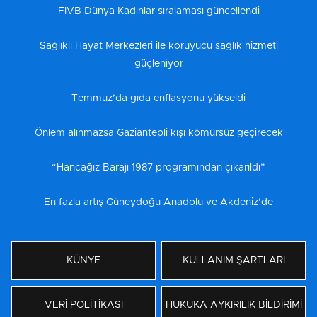
FIVB Dünya Kadınlar sıralaması güncellendi
Sağlıklı Hayat Merkezleri ile koruyucu sağlık hizmeti
güçleniyor
Temmuz’da gıda enflasyonu yükseldi
Önlem alınmazsa Gaziantepli kışı kömürsüz geçirecek
“Hancağız Barajı 1987 programından çıkarıldı”
En fazla artış Güneydoğu Anadolu ve Akdeniz’de
KÜNYE
KULLANIM ŞARTLARI
VERİ POLİTİKASI
HUKUKA AYKIRILIK BİLDİRİMİ