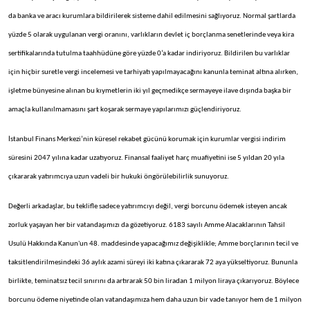
da banka ve aracı kurumlara bildirilerek sisteme dahil edilmesini sağlıyoruz. Normal şartlarda
yüzde 5 olarak uygulanan vergi oranını, varlıkların devlet iç borçlanma senetlerinde veya kira
sertifikalarında tutulma taahhüdüne göre yüzde 0’a kadar indiriyoruz. Bildirilen bu varlıklar
için hiçbir suretle vergi incelemesi ve tarhiyatı yapılmayacağını kanunla teminat altına alırken,
işletme bünyesine alınan bu kıymetlerin iki yıl geçmedikçe sermayeye ilave dışında başka bir
amaçla kullanılmamasını şart koşarak sermaye yapılarımızı güçlendiriyoruz.
İstanbul Finans Merkezi’nin küresel rekabet gücünü korumak için kurumlar vergisi indirim
süresini 2047 yılına kadar uzatıyoruz. Finansal faaliyet harç muafiyetini ise 5 yıldan 20 yıla
çıkararak yatırımcıya uzun vadeli bir hukuki öngörülebilirlik sunuyoruz.
Değerli arkadaşlar, bu teklifle sadece yatırımcıyı değil, vergi borcunu ödemek isteyen ancak
zorluk yaşayan her bir vatandaşımızı da gözetiyoruz. 6183 sayılı Amme Alacaklarının Tahsil
Usulü Hakkında Kanun'un 48. maddesinde yapacağımız değişiklikle; Amme borçlarının tecil ve
taksitlendirilmesindeki 36 aylık azami süreyi iki katına çıkararak 72 aya yükseltiyoruz. Bununla
birlikte, teminatsız tecil sınırını da artırarak 50 bin liradan 1 milyon liraya çıkarıyoruz. Böylece
borcunu ödeme niyetinde olan vatandaşımıza hem daha uzun bir vade tanıyor hem de 1 milyon