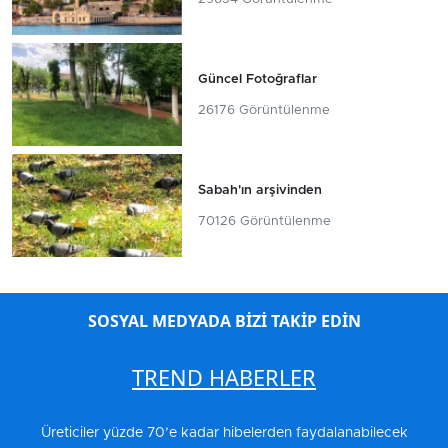
Güncel Fotoğraflar
26176 Görüntülenme
Sabah'ın arşivinden
70126 Görüntülenme
SOSYAL MEDYADA BİZİ TAKİP EDİN
TREND HABERLER
Üreticiler yüzde 70’e kadar hibelerden faydalanabilecek