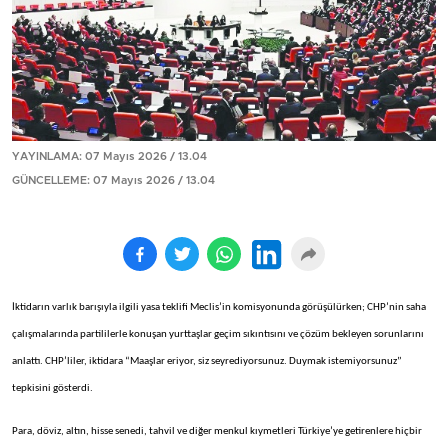
YAYINLAMA: 07 Mayıs 2026 / 13.04
GÜNCELLEME: 07 Mayıs 2026 / 13.04
İktidarın varlık barışıyla ilgili yasa teklifi Meclis’in komisyonunda görüşülürken; CHP’nin saha
çalışmalarında partililerle konuşan yurttaşlar geçim sıkıntısını ve çözüm bekleyen sorunlarını
anlattı. CHP’liler, iktidara “Maaşlar eriyor, siz seyrediyorsunuz. Duymak istemiyorsunuz”
tepkisini gösterdi.
Para, döviz, altın, hisse senedi, tahvil ve diğer menkul kıymetleri Türkiye’ye getirenlere hiçbir