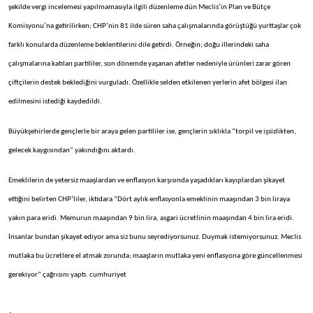
şekilde vergi incelemesi yapılmamasıyla ilgili düzenleme dün Meclis’in Plan ve Bütçe
Komisyonu’na getirilirken; CHP’nin 81 ilde süren saha çalışmalarında görüştüğü yurttaşlar çok
farklı konularda düzenleme beklentilerini dile getirdi. Örneğin; doğu illerindeki saha
çalışmalarına katılan partililer, son dönemde yaşanan afetler nedeniyle ürünleri zarar gören
çiftçilerin destek beklediğini vurguladı. Özellikle selden etkilenen yerlerin afet bölgesi ilan
edilmesini istediği kaydedildi.
Büyükşehirlerde gençlerle bir araya gelen partililer ise, gençlerin sıklıkla “torpil ve işsizlikten,
gelecek kaygısından” yakındığını aktardı.
Emeklilerin de yetersiz maaşlardan ve enflasyon karşısında yaşadıkları kayıplardan şikayet
ettiğini belirten CHP’liler, iktidara “Dört aylık enflasyonla emeklinin maaşından 3 bin liraya
yakın para eridi. Memurun maaşından 9 bin lira, asgari ücretlinin maaşından 4 bin lira eridi.
İnsanlar bundan şikayet ediyor ama siz bunu seyrediyorsunuz. Duymak istemiyorsunuz. Meclis
mutlaka bu ücretlere el atmak zorunda; maaşların mutlaka yeni enflasyona göre güncellenmesi
gerekiyor” çağrısını yaptı. cumhuriyet